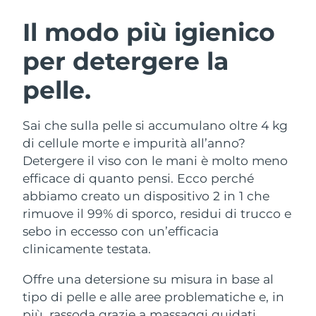
ROUTINE BEAUTY SVEDESI
Austria
Consegna stimata
8/10/26
Il modo più igienico
per detergere la
Bahrein
Consegna stimata
8/11/26
pelle.
Detersione viso
Lifting viso
Belgio
Consegna stimata
8/10/26
LUNA™ 4 pacchetto
BEAR™ 2 pacchetto
Bermuda
Consegna stimata
8/16/26
Sai che sulla pelle si accumulano oltre 4 kg
Anti-aging massage
Microcurrent toning
di cellule morte e impurità all’anno?
Bosnia ed
Detergere il viso con le mani è molto meno
Consegna stimata
8/13/26
Idratazione
Igiene orale
Erzegovina
efficace di quanto pensi. Ecco perché
LUNA™ 4 Plus
BEAR™ 2 go
UFO™ 3 pacchetto
issa™ 4
abbiamo creato un dispositivo 2 in 1 che
Massage, LED heating
Microcurrent toning on-the-go
Brunei
Consegna stimata
8/15/26
TRATTAMENTI ANTI-AGE FAQ™
rimuove il 99% di sporco, residui di trucco e
Deep facial hydration
Hybrid silicone sonic toothbrush
sebo in eccesso con un’efficacia
Bulgaria
Consegna stimata
8/10/26
NEW
clinicamente testata.
LUNA™ 4 Men
BEAR™ 2 eyes & lips
UFO™ 3 LED
issa™ 4 plus
Canada
For men, anti-aging massage
Microcurrent line smoothing device
Consegna stimata
8/14/26
Offre una detersione su misura in base al
Near-infrared and red light therapy
Smart hybrid silicone sonic toothbrush
device
Anti-age
Trattamenti LED
tipo di pelle e alle aree problematiche e, in
Cile
Consegna stimata
8/14/26
più, rassoda grazie a massaggi guidati