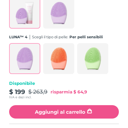
Turchia
Consegna stimata
8/11/26
Emirati Arabi Uniti
Consegna stimata
8/11/26
Regno Unito
Consegna stimata
8/10/26
LUNA™ 4
Scegli il tipo di pelle:
Per pelli sensibili
Stati Uniti
Consegna stimata
8/11/26
Uzbekistan
Consegna stimata
8/15/26
Vietnam
Consegna stimata
8/16/26
Disponibile
$ 199
$ 263,9
risparmia
$ 64,9
IVA e dazi incl.
Aggiungi al carrello