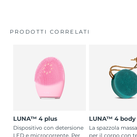
35 volte più igienico delle spazzole con setole in nylon.
Custodia da viaggio
Garanzia di 2 anni (Spagna, Portogallo, Svezia: Garanzia
di 3 anni)
PRODOTTI CORRELATI
LUNA™ 4 plus
LUNA™ 4 body
Dispositivo con detersione
La spazzola mass
LED e microcorrente. Per
per il corpo con 