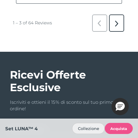
Ricevi Offerte
Esclusive
Iscriviti e ottieni il 15% di sconto sul tuo primo
ordine!
Set LUNA™ 4
Collezione
Acquista
Indirizzo email