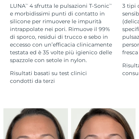
Advanced pore care essentials
For healthy hair
LUNA
4 sfrutta le pulsazioni T-Sonic
3 tipi
18% PAP
TM
TM
Israele
Consegna stimata
8/14/26
Cosmetici
Uomini
e morbidissimi punti di contatto in
sensib
silicone per rimuovere le impurità
(delic
Italia
Consegna stimata
8/10/26
intrappolate nei pori. Rimuove il 99%
specif
di sporco, residui di trucco e sebo in
pulsaz
Giappone
Consegna stimata
8/13/26
eccesso con un’efficacia clinicamente
person
Vedi tutto
Jersey
Consegna stimata
8/15/26
testata ed è 35 volte più igienico delle
fresca
spazzole con setole in nylon.
Risult
Kazakistan
Consegna stimata
8/12/26
Risultati basati su test clinici
consum
APP FOREO
Kuwait
condotti da terzi
Consegna stimata
8/10/26
CHI SIAMO
Lettonia
Consegna stimata
8/10/26
Libano
Consegna stimata
8/11/26
Lituania
Consegna stimata
8/10/26
Lussemburgo
Consegna stimata
8/10/26