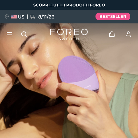
Salta
SCOPRI TUTTI I PRODOTTI FOREO
al
contenuto
principale
US
8/11/26
BESTSELLER
NUOVO
Accedi
Lingua
BREAKING NEWS
Profilo utente
English
Deutsch
Español
I miei dispositivi
FAQ™ Pure Beauty-Tech Elixir
Français
Italiano
Português
I miei ordini
Polski
Svenska
Русский
Türkçe
简体中文
繁體中文
I miei indirizzi
issa™ Teeth Whitening Set
I miei abbonamenti