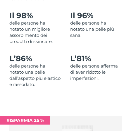
Filippine
Consegna stimata
8/13/26
Il 98%
Il 96%
Polonia
Consegna stimata
8/11/26
delle persone ha
delle persone ha
notato un migliore
notato una pelle più
Portogallo
Consegna stimata
8/10/26
assorbimento dei
sana.
prodotti di skincare.
Portorico
Consegna stimata
8/12/26
L’
86%
L’
81%
Qatar
Consegna stimata
8/11/26
delle persone ha
delle persone afferma
notato una pelle
di aver ridotto le
Riunione
Consegna stimata
8/15/26
dall’aspetto più elastico
imperfezioni.
e rassodato.
Romania
Consegna stimata
8/10/26
Russia
Consegna stimata
8/18/26
Arabia Saudita
Consegna stimata
8/11/26
RISPARMIA 25 %
Singapore
Consegna stimata
8/12/26