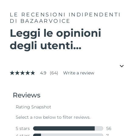
LE RECENSIONI INDIPENDENTI
DI BAZAARVOICE
Leggi le opinioni
degli utenti...
4.9
(64)
Write a review
4.9
out
of
5
stars,
average
rating
value.
Read
64
Reviews.
Same
page