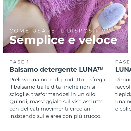
COME USARE IL DISPOSITIVO
Semplice e veloce
FASE 1
FASE
Balsamo detergente LUNA™
LUNA
Preleva una noce di prodotto e sfrega
Rimuov
il balsamo tra le dita finché non si
racco
scioglie, trasformandosi in un olio.
tiepid
Quindi, massaggialo sul viso asciutto
una n
con delicati movimenti circolari,
e col
insistendo sulle aree con più trucco.