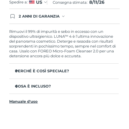
8/11/26
US
Spedire a:
Consegna stimata:
2 ANNI DI GARANZIA
Gli ordini registrati oggi avranno una copertura
completa della garanzia FOREO. Questo significa
che, in caso di difetti nei primi 2 anni dalla data di
Rimuovi il 99% di impurità e sebo in eccesso con un
acquisto, FOREO sostituirà il tuo prodotto
dispositivo ultraigienico. LUNA™ 4 è l’ultima innovazione
gratuitamente.
del panorama cosmetico. Deterge e rassoda con risultati
sorprendenti in pochissimo tempo, sempre nel comfort di
casa. Usalo con FOREO Micro-Foam Cleanser 2.0 per una
detersione ancora più dolce e accurata.
PERCHÉ È COSÌ SPECIALE?
Il 96% delle persone ha notato una pelle più sana. L’81%
afferma di aver ridotto le imperfezioni.
COSA È INCLUSO?
Rimuove lo sporco e il sebo in eccesso senza seccare la
LUNA™ 4
pelle.
Manuale d'uso
LUNA™ Micro-Foam Cleanser 2.0
L’86% delle persone afferma di avere una pelle
dall’aspetto più elastico e rassodato.
Cavo di ricarica USB
Nutre e protegge la pelle dai danni causati dai radicali
Guida rapida
liberi.
Manuale informativo