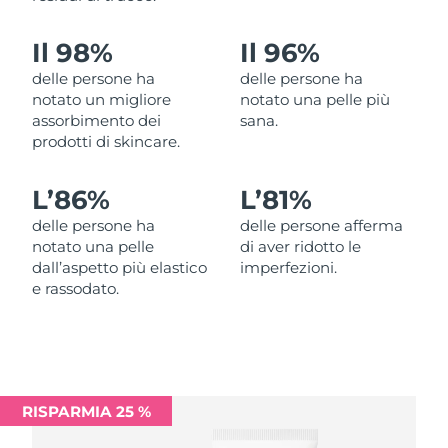
Filippine
Consegna stimata
12/08/2026
Il 98%
Il 96%
Polonia
Consegna stimata
10/08/2026
delle persone ha
delle persone ha
notato un migliore
notato una pelle più
Portogallo
Consegna stimata
09/08/2026
assorbimento dei
sana.
prodotti di skincare.
Portorico
Consegna stimata
11/08/2026
L’
86%
L’
81%
Qatar
Consegna stimata
10/08/2026
delle persone ha
delle persone afferma
notato una pelle
di aver ridotto le
Riunione
Consegna stimata
14/08/2026
dall’aspetto più elastico
imperfezioni.
e rassodato.
Romania
Consegna stimata
09/08/2026
Russia
Consegna stimata
17/08/2026
Arabia Saudita
Consegna stimata
10/08/2026
RISPARMIA 25 %
Singapore
Consegna stimata
11/08/2026