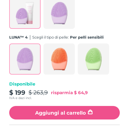
Turchia
Consegna stimata
10/08/2026
Emirati Arabi Uniti
Consegna stimata
10/08/2026
Regno Unito
Consegna stimata
09/08/2026
LUNA™ 4
Scegli il tipo di pelle:
Per pelli sensibili
Stati Uniti
Consegna stimata
10/08/2026
Uzbekistan
Consegna stimata
14/08/2026
Vietnam
Consegna stimata
15/08/2026
Disponibile
$ 199
$ 263,9
risparmia
$ 64,9
IVA e dazi incl.
Aggiungi al carrello