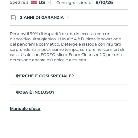
8/10/26
US
Spedire a:
Consegna stimata:
2 ANNI DI GARANZIA
Gli ordini registrati oggi avranno una copertura
completa della garanzia FOREO. Questo significa
che, in caso di difetti nei primi 2 anni dalla data di
Rimuovi il 99% di impurità e sebo in eccesso con un
acquisto, FOREO sostituirà il tuo prodotto
dispositivo ultraigienico. LUNA™ 4 è l’ultima innovazione
gratuitamente.
del panorama cosmetico. Deterge e rassoda con risultati
sorprendenti in pochissimo tempo, sempre nel comfort di
casa. Usalo con FOREO Micro-Foam Cleanser 2.0 per una
detersione ancora più dolce e accurata.
PERCHÉ È COSÌ SPECIALE?
Il 96% delle persone ha notato una pelle più sana. L’81%
afferma di aver ridotto le imperfezioni.
COSA È INCLUSO?
Rimuove lo sporco e il sebo in eccesso senza seccare la
LUNA™ 4
pelle.
Manuale d'uso
LUNA™ Micro-Foam Cleanser 2.0
L’86% delle persone afferma di avere una pelle
dall’aspetto più elastico e rassodato.
Cavo di ricarica USB
Nutre e protegge la pelle dai danni causati dai radicali
Guida rapida
liberi.
Manuale informativo