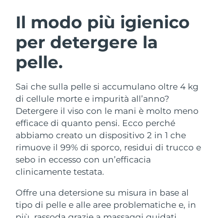
ROUTINE BEAUTY SVEDESI
Austria
Consegna stimata
09/08/2026
Il modo più igienico
per detergere la
Bahrein
Consegna stimata
10/08/2026
pelle.
Detersione viso
Lifting viso
Belgio
Consegna stimata
09/08/2026
LUNA™ 4 pacchetto
BEAR™ 2 pacchetto
Bermuda
Consegna stimata
15/08/2026
Sai che sulla pelle si accumulano oltre 4 kg
Anti-aging massage
Microcurrent toning
di cellule morte e impurità all’anno?
Bosnia ed
Detergere il viso con le mani è molto meno
Consegna stimata
12/08/2026
Idratazione
Igiene orale
Erzegovina
efficace di quanto pensi. Ecco perché
LUNA™ 4 Plus
BEAR™ 2 go
UFO™ 3 pacchetto
issa™ 4
abbiamo creato un dispositivo 2 in 1 che
Massage, LED heating
Microcurrent toning on-the-go
Brunei
Consegna stimata
14/08/2026
TRATTAMENTI ANTI-AGE FAQ™
rimuove il 99% di sporco, residui di trucco e
Deep facial hydration
Hybrid silicone sonic toothbrush
sebo in eccesso con un’efficacia
Bulgaria
Consegna stimata
09/08/2026
NEW
clinicamente testata.
LUNA™ 4 Men
BEAR™ 2 eyes & lips
UFO™ 3 LED
issa™ 4 plus
Canada
For men, anti-aging massage
Microcurrent line smoothing device
Consegna stimata
13/08/2026
Offre una detersione su misura in base al
Near-infrared and red light therapy
Smart hybrid silicone sonic toothbrush
device
Anti-age
Trattamenti LED
tipo di pelle e alle aree problematiche e, in
Cile
Consegna stimata
13/08/2026
più, rassoda grazie a massaggi guidati