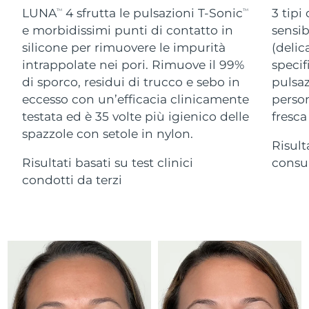
Advanced pore care essentials
For healthy hair
LUNA
4 sfrutta le pulsazioni T-Sonic
3 tipi
18% PAP
TM
TM
Israele
Consegna stimata
13/08/2026
Cosmetici
Uomini
e morbidissimi punti di contatto in
sensib
silicone per rimuovere le impurità
(delic
Italia
Consegna stimata
09/08/2026
intrappolate nei pori. Rimuove il 99%
specif
di sporco, residui di trucco e sebo in
pulsaz
Giappone
Consegna stimata
12/08/2026
eccesso con un’efficacia clinicamente
person
Vedi tutto
Jersey
Consegna stimata
14/08/2026
testata ed è 35 volte più igienico delle
fresca
spazzole con setole in nylon.
Risult
Kazakistan
Consegna stimata
11/08/2026
Risultati basati su test clinici
consum
APP FOREO
Kuwait
condotti da terzi
Consegna stimata
09/08/2026
CHI SIAMO
Lettonia
Consegna stimata
09/08/2026
Libano
Consegna stimata
10/08/2026
Lituania
Consegna stimata
09/08/2026
Lussemburgo
Consegna stimata
09/08/2026