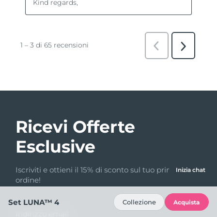
Ricevi Offerte
Esclusive
Iscriviti e ottieni il 15% di sconto sul tuo primo
Inizia chat
ordine!
Set LUNA™ 4
Collezione
Acquista
Indirizzo email