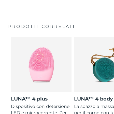
35 volte più igienico delle spazzole con setole in nylon.
Custodia da viaggio
Garanzia di 2 anni (Spagna, Portogallo, Svezia: Garanzia
di 3 anni)
PRODOTTI CORRELATI
LUNA™ 4 plus
LUNA™ 4 body
Dispositivo con detersione
La spazzola mass
LED e microcorrente. Per
per il corpo con 