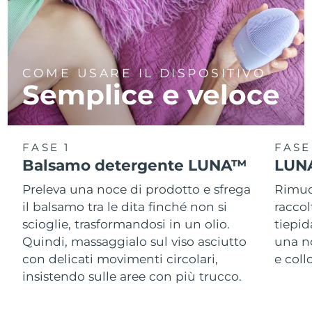
COME USARE IL DISPOSITIVO
Semplice e veloce
FASE 1
FASE
Balsamo detergente LUNA™
LUNA
Preleva una noce di prodotto e sfrega
Rimuov
il balsamo tra le dita finché non si
racco
scioglie, trasformandosi in un olio.
tiepid
Quindi, massaggialo sul viso asciutto
una n
con delicati movimenti circolari,
e col
insistendo sulle aree con più trucco.