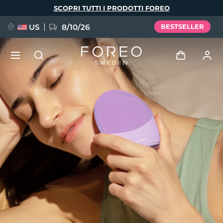
Salta
SCOPRI TUTTI I PRODOTTI FOREO
al
contenuto
principale
US
8/10/26
BESTSELLER
NUOVO
Accedi
Lingua
BREAKING NEWS
Profilo utente
English
Deutsch
Español
I miei dispositivi
FAQ™ Pure Beauty-Tech Elixir
Français
Italiano
Português
I miei ordini
Polski
Svenska
Русский
Türkçe
简体中文
繁體中文
I miei indirizzi
issa™ Teeth Whitening Set
I miei abbonamenti