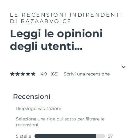
LE RECENSIONI INDIPENDENTI
DI BAZAARVOICE
Leggi le opinioni
degli utenti...
4.9
(65)
Scrivi una recensione
4.9
stelle
su
5
,
valore
di
valutazione
medio.
Read
65
Reviews.
Stesso