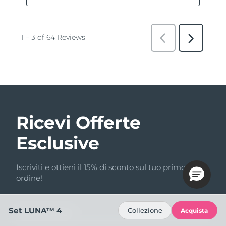
Ricevi Offerte
Esclusive
Iscriviti e ottieni il 15% di sconto sul tuo primo
ordine!
Set LUNA™ 4
Collezione
Acquista
Indirizzo email