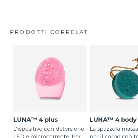
35 volte più igienico delle spazzole con setole in nylon.
Custodia da viaggio
Garanzia di 2 anni (Spagna, Portogallo, Svezia: Garanzia
di 3 anni)
PRODOTTI CORRELATI
LUNA™ 4 plus
LUNA™ 4 body
Dispositivo con detersione
La spazzola mass
LED e microcorrente. Per
per il corpo con 