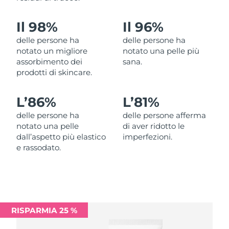
Filippine
Consegna stimata
8/13/26
Il 98%
Il 96%
Polonia
Consegna stimata
8/11/26
delle persone ha
delle persone ha
notato un migliore
notato una pelle più
Portogallo
Consegna stimata
8/10/26
assorbimento dei
sana.
prodotti di skincare.
Portorico
Consegna stimata
8/12/26
L’
86%
L’
81%
Qatar
Consegna stimata
8/11/26
delle persone ha
delle persone afferma
notato una pelle
di aver ridotto le
Riunione
Consegna stimata
8/15/26
dall’aspetto più elastico
imperfezioni.
e rassodato.
Romania
Consegna stimata
8/10/26
Russia
Consegna stimata
8/18/26
Arabia Saudita
Consegna stimata
8/11/26
RISPARMIA 25 %
Singapore
Consegna stimata
8/12/26