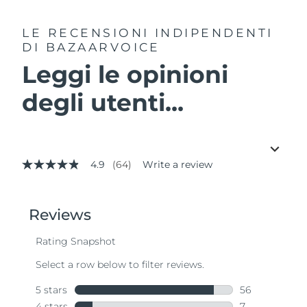
LE RECENSIONI INDIPENDENTI
DI BAZAARVOICE
Leggi le opinioni
degli utenti...
4.9
(64)
Write a review
4.9
out
of
5
stars,
average
rating
value.
Read
64
Reviews.
Same
page