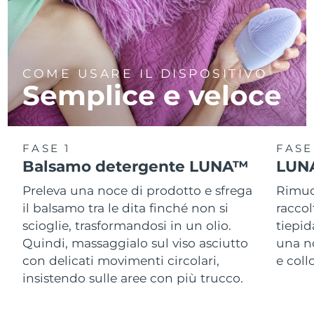
COME USARE IL DISPOSITIVO
Semplice e veloce
FASE 1
FASE
Balsamo detergente LUNA™
LUNA
Preleva una noce di prodotto e sfrega
Rimuov
il balsamo tra le dita finché non si
racco
scioglie, trasformandosi in un olio.
tiepid
Quindi, massaggialo sul viso asciutto
una n
con delicati movimenti circolari,
e col
insistendo sulle aree con più trucco.