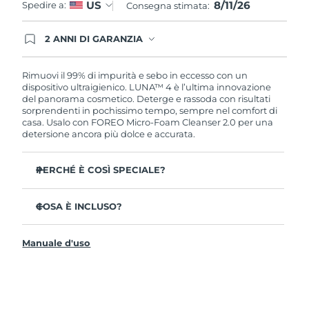
8/11/26
US
Spedire a:
Consegna stimata:
2 ANNI DI GARANZIA
Gli ordini registrati oggi avranno una copertura
completa della garanzia FOREO. Questo significa
che, in caso di difetti nei primi 2 anni dalla data di
Rimuovi il 99% di impurità e sebo in eccesso con un
acquisto, FOREO sostituirà il tuo prodotto
dispositivo ultraigienico. LUNA™ 4 è l’ultima innovazione
gratuitamente.
del panorama cosmetico. Deterge e rassoda con risultati
sorprendenti in pochissimo tempo, sempre nel comfort di
casa. Usalo con FOREO Micro-Foam Cleanser 2.0 per una
detersione ancora più dolce e accurata.
PERCHÉ È COSÌ SPECIALE?
Il 96% delle persone ha notato una pelle più sana. L’81%
afferma di aver ridotto le imperfezioni.
COSA È INCLUSO?
Rimuove lo sporco e il sebo in eccesso senza seccare la
LUNA™ 4
pelle.
Manuale d'uso
LUNA™ Micro-Foam Cleanser 2.0
L’86% delle persone afferma di avere una pelle
dall’aspetto più elastico e rassodato.
Cavo di ricarica USB
Nutre e protegge la pelle dai danni causati dai radicali
Guida rapida
liberi.
Manuale informativo