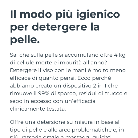
ROUTINE BEAUTY SVEDESI
Austria
Consegna stimata
8/10/26
Il modo più igienico
per detergere la
Bahrein
Consegna stimata
8/11/26
pelle.
Detersione viso
Lifting viso
Belgio
Consegna stimata
8/10/26
LUNA™ 4 pacchetto
BEAR™ 2 pacchetto
Bermuda
Consegna stimata
8/16/26
Sai che sulla pelle si accumulano oltre 4 kg
Anti-aging massage
Microcurrent toning
di cellule morte e impurità all’anno?
Bosnia ed
Detergere il viso con le mani è molto meno
Consegna stimata
8/13/26
Idratazione
Igiene orale
Erzegovina
efficace di quanto pensi. Ecco perché
LUNA™ 4 Plus
BEAR™ 2 go
UFO™ 3 pacchetto
issa™ 4
abbiamo creato un dispositivo 2 in 1 che
Massage, LED heating
Microcurrent toning on-the-go
Brunei
Consegna stimata
8/15/26
TRATTAMENTI ANTI-AGE FAQ™
rimuove il 99% di sporco, residui di trucco e
Deep facial hydration
Hybrid silicone sonic toothbrush
sebo in eccesso con un’efficacia
Bulgaria
Consegna stimata
8/10/26
NEW
clinicamente testata.
LUNA™ 4 Men
BEAR™ 2 eyes & lips
UFO™ 3 LED
issa™ 4 plus
Canada
For men, anti-aging massage
Microcurrent line smoothing device
Consegna stimata
8/14/26
Offre una detersione su misura in base al
Near-infrared and red light therapy
Smart hybrid silicone sonic toothbrush
device
Anti-age
Trattamenti LED
tipo di pelle e alle aree problematiche e, in
Cile
Consegna stimata
8/14/26
più, rassoda grazie a massaggi guidati