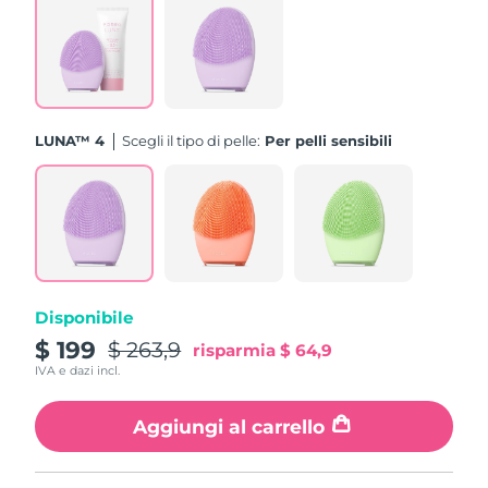
Turchia
Consegna stimata
8/11/26
Emirati Arabi Uniti
Consegna stimata
8/11/26
Regno Unito
Consegna stimata
8/10/26
LUNA™ 4
Scegli il tipo di pelle:
Per pelli sensibili
Stati Uniti
Consegna stimata
8/11/26
Uzbekistan
Consegna stimata
8/15/26
Vietnam
Consegna stimata
8/16/26
Disponibile
$ 199
$ 263,9
risparmia
$ 64,9
IVA e dazi incl.
Aggiungi al carrello