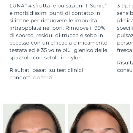
Advanced pore care essentials
For healthy hair
LUNA
4 sfrutta le pulsazioni T-Sonic
3 tipi
18% PAP
TM
TM
Israele
Consegna stimata
8/14/26
Cosmetici
Uomini
e morbidissimi punti di contatto in
sensib
silicone per rimuovere le impurità
(delic
Italia
Consegna stimata
8/10/26
intrappolate nei pori. Rimuove il 99%
specif
di sporco, residui di trucco e sebo in
pulsaz
Giappone
Consegna stimata
8/13/26
eccesso con un’efficacia clinicamente
person
Vedi tutto
Jersey
Consegna stimata
8/15/26
testata ed è 35 volte più igienico delle
fresca
spazzole con setole in nylon.
Risult
Kazakistan
Consegna stimata
8/12/26
Risultati basati su test clinici
consum
APP FOREO
Kuwait
condotti da terzi
Consegna stimata
8/10/26
CHI SIAMO
Lettonia
Consegna stimata
8/10/26
Libano
Consegna stimata
8/11/26
Lituania
Consegna stimata
8/10/26
Lussemburgo
Consegna stimata
8/10/26