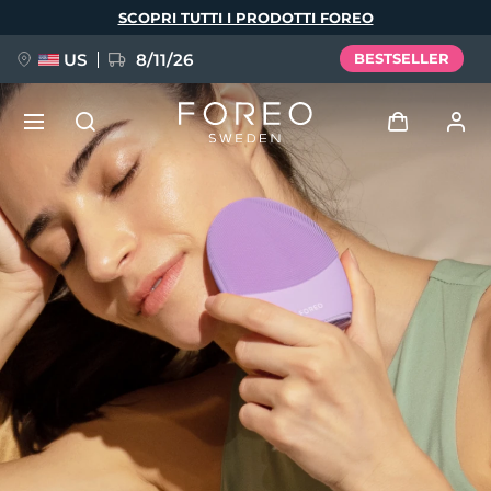
Salta
SCOPRI TUTTI I PRODOTTI FOREO
al
contenuto
principale
US
8/11/26
BESTSELLER
NUOVO
Accedi
Lingua
BREAKING NEWS
Profilo utente
English
Deutsch
Español
I miei dispositivi
FAQ™ Pure Beauty-Tech Elixir
Français
Italiano
Português
I miei ordini
Polski
Svenska
Русский
Türkçe
简体中文
繁體中文
I miei indirizzi
issa™ Teeth Whitening Set
I miei abbonamenti