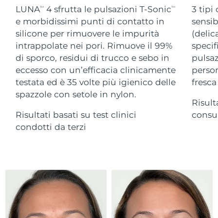
Advanced pore care essentials
For healthy hair
LUNA
4 sfrutta le pulsazioni T-Sonic
3 tipi
18% PAP
TM
TM
Israele
Consegna stimata
8/14/26
Cosmetici
Uomini
e morbidissimi punti di contatto in
sensib
silicone per rimuovere le impurità
(delic
Italia
Consegna stimata
8/10/26
intrappolate nei pori. Rimuove il 99%
specif
di sporco, residui di trucco e sebo in
pulsaz
Giappone
Consegna stimata
8/13/26
eccesso con un’efficacia clinicamente
person
Vedi tutto
Jersey
Consegna stimata
8/15/26
testata ed è 35 volte più igienico delle
fresca
spazzole con setole in nylon.
Risult
Kazakistan
Consegna stimata
8/12/26
Risultati basati su test clinici
consum
APP FOREO
Kuwait
condotti da terzi
Consegna stimata
8/10/26
CHI SIAMO
Lettonia
Consegna stimata
8/10/26
Libano
Consegna stimata
8/11/26
Lituania
Consegna stimata
8/10/26
Lussemburgo
Consegna stimata
8/10/26