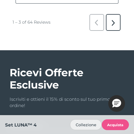
Ricevi Offerte
Esclusive
Iscriviti e ottieni il 15% di sconto sul tuo primo
ordine!
Set LUNA™ 4
Collezione
Acquista
Indirizzo email