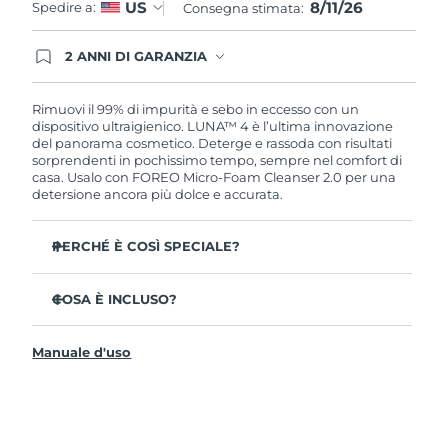
8/11/26
US
Spedire a:
Consegna stimata:
2 ANNI DI GARANZIA
Gli ordini registrati oggi avranno una copertura
completa della garanzia FOREO. Questo significa
che, in caso di difetti nei primi 2 anni dalla data di
Rimuovi il 99% di impurità e sebo in eccesso con un
acquisto, FOREO sostituirà il tuo prodotto
dispositivo ultraigienico. LUNA™ 4 è l’ultima innovazione
gratuitamente.
del panorama cosmetico. Deterge e rassoda con risultati
sorprendenti in pochissimo tempo, sempre nel comfort di
casa. Usalo con FOREO Micro-Foam Cleanser 2.0 per una
detersione ancora più dolce e accurata.
PERCHÉ È COSÌ SPECIALE?
Il 96% delle persone ha notato una pelle più sana. L’81%
afferma di aver ridotto le imperfezioni.
COSA È INCLUSO?
Rimuove lo sporco e il sebo in eccesso senza seccare la
LUNA™ 4
pelle.
Manuale d'uso
LUNA™ Micro-Foam Cleanser 2.0
L’86% delle persone afferma di avere una pelle
dall’aspetto più elastico e rassodato.
Cavo di ricarica USB
Nutre e protegge la pelle dai danni causati dai radicali
Guida rapida
liberi.
Manuale informativo