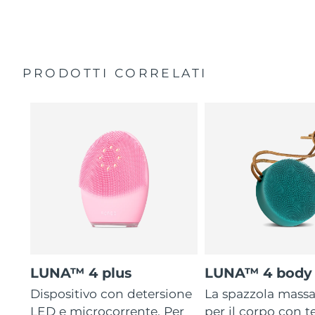
35 volte più igienico delle spazzole con setole in nylon.
Custodia da viaggio
Garanzia di 2 anni (Spagna, Portogallo, Svezia: Garanzia
di 3 anni)
PRODOTTI CORRELATI
LUNA™ 4 plus
LUNA™ 4 body
Dispositivo con detersione
La spazzola mass
LED e microcorrente. Per
per il corpo con 