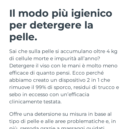
ROUTINE BEAUTY SVEDESI
Austria
Consegna stimata
8/10/26
Il modo più igienico
per detergere la
Bahrein
Consegna stimata
8/11/26
pelle.
Detersione viso
Lifting viso
Belgio
Consegna stimata
8/10/26
LUNA™ 4 pacchetto
BEAR™ 2 pacchetto
Bermuda
Consegna stimata
8/16/26
Sai che sulla pelle si accumulano oltre 4 kg
Anti-aging massage
Microcurrent toning
di cellule morte e impurità all’anno?
Bosnia ed
Detergere il viso con le mani è molto meno
Consegna stimata
8/13/26
Idratazione
Igiene orale
Erzegovina
efficace di quanto pensi. Ecco perché
LUNA™ 4 Plus
BEAR™ 2 go
UFO™ 3 pacchetto
issa™ 4
abbiamo creato un dispositivo 2 in 1 che
Massage, LED heating
Microcurrent toning on-the-go
Brunei
Consegna stimata
8/15/26
TRATTAMENTI ANTI-AGE FAQ™
rimuove il 99% di sporco, residui di trucco e
Deep facial hydration
Hybrid silicone sonic toothbrush
sebo in eccesso con un’efficacia
Bulgaria
Consegna stimata
8/10/26
NEW
clinicamente testata.
LUNA™ 4 Men
BEAR™ 2 eyes & lips
UFO™ 3 LED
issa™ 4 plus
Canada
For men, anti-aging massage
Microcurrent line smoothing device
Consegna stimata
8/14/26
Offre una detersione su misura in base al
Near-infrared and red light therapy
Smart hybrid silicone sonic toothbrush
device
Anti-age
Trattamenti LED
tipo di pelle e alle aree problematiche e, in
Cile
Consegna stimata
8/14/26
più, rassoda grazie a massaggi guidati