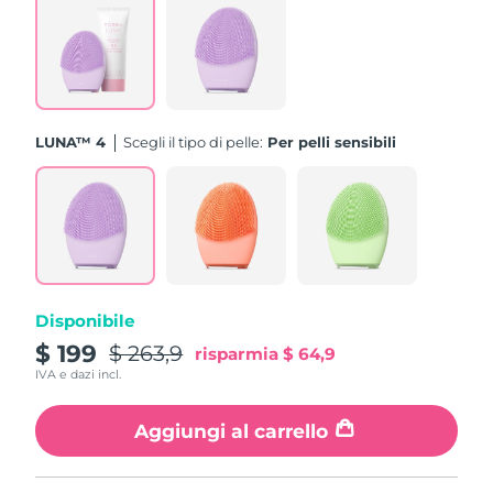
Turchia
Consegna stimata
8/11/26
Emirati Arabi Uniti
Consegna stimata
8/11/26
Regno Unito
Consegna stimata
8/10/26
LUNA™ 4
Scegli il tipo di pelle:
Per pelli sensibili
Stati Uniti
Consegna stimata
8/11/26
Uzbekistan
Consegna stimata
8/15/26
Vietnam
Consegna stimata
8/16/26
Disponibile
$ 199
$ 263,9
risparmia
$ 64,9
IVA e dazi incl.
Aggiungi al carrello