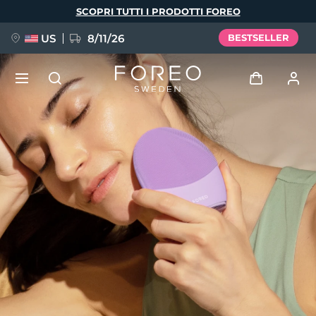
Salta
SCOPRI TUTTI I PRODOTTI FOREO
al
contenuto
principale
US
8/11/26
BESTSELLER
NUOVO
Accedi
Lingua
BREAKING NEWS
Profilo utente
English
Deutsch
Español
I miei dispositivi
FAQ™ Pure Beauty-Tech Elixir
Français
Italiano
Português
I miei ordini
Polski
Svenska
Русский
Türkçe
简体中文
繁體中文
I miei indirizzi
issa™ Teeth Whitening Set
I miei abbonamenti