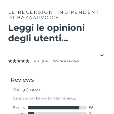
LE RECENSIONI INDIPENDENTI
DI BAZAARVOICE
Leggi le opinioni
degli utenti...
4.9
(64)
Write a review
4.9
out
of
5
stars,
average
rating
value.
Read
64
Reviews.
Same
page