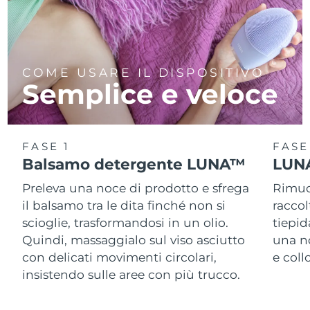
COME USARE IL DISPOSITIVO
Semplice e veloce
FASE 1
FASE
Balsamo detergente LUNA™
LUNA
Preleva una noce di prodotto e sfrega
Rimuov
il balsamo tra le dita finché non si
racco
scioglie, trasformandosi in un olio.
tiepid
Quindi, massaggialo sul viso asciutto
una n
con delicati movimenti circolari,
e col
insistendo sulle aree con più trucco.