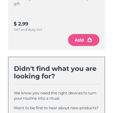
gift.
gift.
$ 2.99
$ 4.99
VAT and duty incl.
VAT and duty incl.
Add
Add
Didn't find what you are
looking for?
We know you need the right devices to turn
your routine into a ritual.
Want to be first to hear about new products?