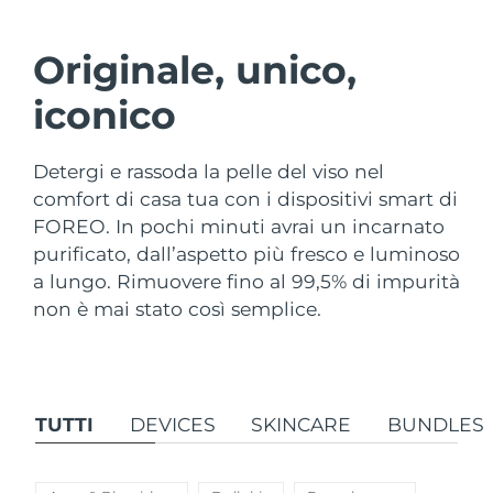
Paese di spedizione
Originale, unico,
Stati Uniti
Consegna stimata
8/11/26
FAQ™ Dual LED Panel
iconico
Regno Unito
Consegna stimata
8/10/26
POPOLARE
Detergi e rassoda la pelle del viso nel
Spagna
Consegna stimata
8/10/26
comfort di casa tua con i dispositivi smart di
FOREO. In pochi minuti avrai un incarnato
Australia
Consegna stimata
8/13/26
purificato, dall’aspetto più fresco e luminoso
Francia
Consegna stimata
8/10/26
a lungo. Rimuovere fino al 99,5% di impurità
Offerte speciali
Bestseller
non è mai stato così semplice.
Germania
Consegna stimata
8/10/26
Canada
Consegna stimata
8/14/26
TUTTI
DEVICES
SKINCARE
BUNDLES
Terapia a luce rossa
Australia
Consegna stimata
8/13/26