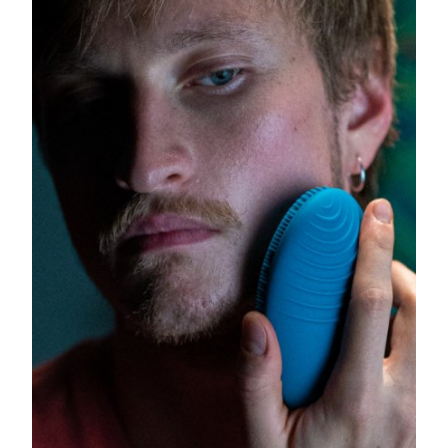
Filippine
Consegna stimata
8/13/26
Polonia
Consegna stimata
8/11/26
Portogallo
Consegna stimata
8/10/26
Portorico
Consegna stimata
8/12/26
Qatar
Consegna stimata
8/11/26
Riunione
Consegna stimata
8/15/26
Romania
Consegna stimata
8/10/26
Russia
Consegna stimata
8/18/26
Arabia Saudita
Consegna stimata
8/11/26
Singapore
Consegna stimata
8/12/26