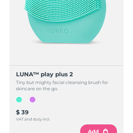
LUNA™ play plus 2
LUNA™ play plus 2
Tiny but mighty facial cleansing brush for
Tiny but mighty facial cleansing brush for
skincare on the go.
skincare on the go.
$ 39
$ 39
VAT and duty incl.
VAT and duty incl.
Add
Add