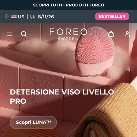
Salta
SCOPRI TUTTI I PRODOTTI FOREO
al
contenuto
principale
US
8/11/26
BESTSELLER
NUOVO
Accedi
Lingua
BREAKING NEWS
Profilo utente
English
Deutsch
Español
I miei dispositivi
DETERSIONE VISO LIVELLO
FAQ™ Pure Beauty-Tech Elixir
Français
Italiano
Português
PRO
I miei ordini
Polski
Svenska
Русский
Türkçe
简体中文
繁體中文
I miei indirizzi
Scopri LUNA™
issa™ Teeth Whitening Set
I miei abbonamenti