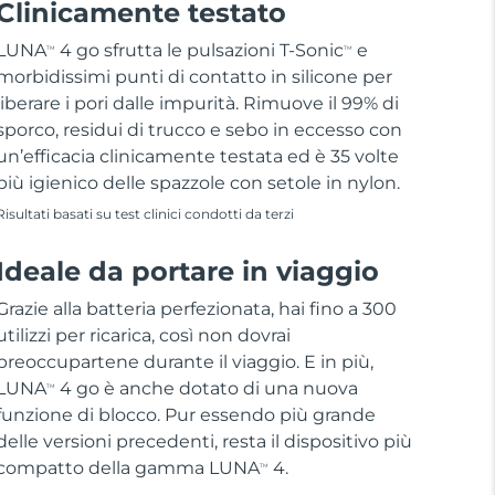
Clinicamente testato
LUNA
4 go sfrutta le pulsazioni T-Sonic
e
TM
TM
morbidissimi punti di contatto in silicone per
liberare i pori dalle impurità. Rimuove il 99% di
sporco, residui di trucco e sebo in eccesso con
un’efficacia clinicamente testata ed è 35 volte
più igienico delle spazzole con setole in nylon.
Risultati basati su test clinici condotti da terzi
Ideale da portare in viaggio
Grazie alla batteria perfezionata, hai fino a 300
utilizzi per ricarica, così non dovrai
preoccupartene durante il viaggio. E in più,
LUNA
4 go è anche dotato di una nuova
TM
funzione di blocco. Pur essendo più grande
delle versioni precedenti, resta il dispositivo più
compatto della gamma LUNA
4.
TM