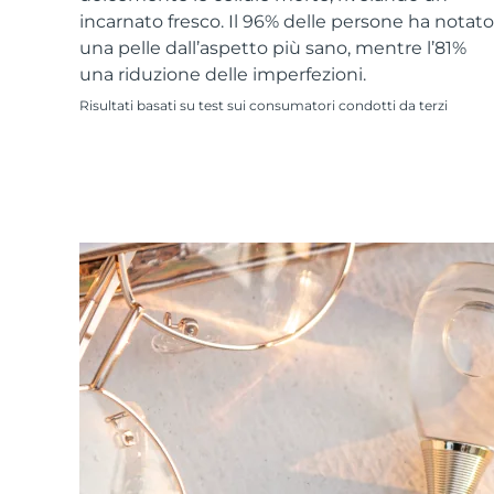
Skincare KIWI™
All acne treatment devices
All revitalizing eye massagers
Serum
incarnato fresco. Il 96% delle persone ha notato
issa™ Teeth Whitening Gel
Advanced pore care essentials
For healthy hair
una pelle dall’aspetto più sano, mentre l’81%
18% PAP
una riduzione delle imperfezioni.
Cosmetici
Uomini
Risultati basati su test sui consumatori condotti da terzi
Vedi tutto
APP FOREO
CHI SIAMO