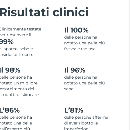
Risultati clinici
Il 100%
Clinicamente testate
per rimuovere il
delle persone ha
99%
notato una pelle più
di sporco, sebo e
fresca e radiosa.
residui di trucco.
Il 98%
Il 96%
delle persone ha
delle persone ha
notato un migliore
notato una pelle più
assorbimento dei
sana.
prodotti di skincare.
L’86%
L’81%
delle persone ha
delle persone afferma
notato una pelle
di aver ridotto le
dall’aspetto più
imperfezioni.