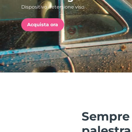
Dispositivo detersione viso
issa™ Teeth Whitening Set
Acquista ora
FAQ™ Dual LED Panel
POPOLARE
Offerte speciali
Bestseller
Sempre c
palestra