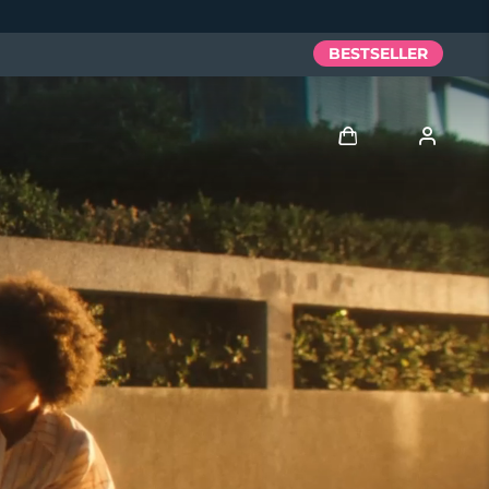
BESTSELLER
Accedi
Profilo utente
I miei dispositivi
I miei ordini
I miei indirizzi
I miei abbonamenti