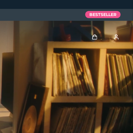
BESTSELLER
Accedi
Profilo utente
I miei dispositivi
I miei ordini
I miei indirizzi
I miei abbonamenti