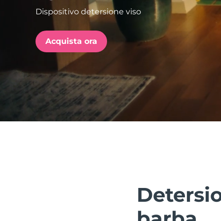
Dispositivo detersione viso
issa™ Teeth Whitening Set
Acquista ora
FAQ™ Dual LED Panel
POPOLARE
Offerte speciali
Bestseller
Detersio
barba