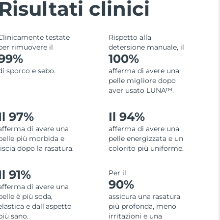
Risultati clinici
Clinicamente testate
Rispetto alla
per rimuovere il
detersione manuale, il
99%
100%
di sporco e sebo.
afferma di avere una
pelle migliore dopo
aver usato LUNA™.
Il 97%
Il 94%
afferma di avere una
afferma di avere una
pelle più morbida e
pelle energizzata e un
liscia dopo la rasatura.
colorito più uniforme.
Il 91%
Per il
90%
afferma di avere una
pelle è più soda,
assicura una rasatura
elastica e dall’aspetto
più profonda, meno
più sano.
irritazioni e una