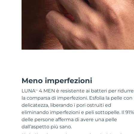
Skincare KIWI™
All acne treatment devices
All revitalizing eye massagers
Serum
issa™ Teeth Whitening Gel
Advanced pore care essentials
For healthy hair
18% PAP
Cosmetici
Uomini
Vedi tutto
Meno imperfezioni
APP FOREO
LUNA
4 MEN è resistente ai batteri per ridurre
TM
la comparsa di imperfezioni. Esfolia la pelle con
CHI SIAMO
delicatezza, liberando i pori ostruiti ed
eliminando imperfezioni e peli sottopelle. Il 91%
delle persone afferma di avere una pelle
dall’aspetto più sano.