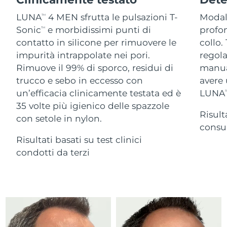
Advanced pore care essentials
For healthy hair
18% PAP
Israele
Consegna stimata
8/16/26
Cosmetici
Uomini
LUNA
4 MEN sfrutta le pulsazioni T-
Modali
TM
Sonic
e morbidissimi punti di
profon
TM
Italia
Consegna stimata
8/12/26
contatto in silicone per rimuovere le
collo.
impurità intrappolate nei pori.
regola
Giappone
Consegna stimata
8/15/26
Rimuove il 99% di sporco, residui di
manual
Vedi tutto
trucco e sebo in eccesso con
avere 
Jersey
Consegna stimata
8/17/26
un’efficacia clinicamente testata ed è
LUNA
T
35 volte più igienico delle spazzole
Kazakistan
Consegna stimata
8/14/26
Risult
con setole in nylon.
APP FOREO
consum
Kuwait
Consegna stimata
8/12/26
Risultati basati su test clinici
CHI SIAMO
condotti da terzi
Lettonia
Consegna stimata
8/12/26
Libano
Consegna stimata
8/13/26
Lituania
Consegna stimata
8/12/26
Lussemburgo
Consegna stimata
8/12/26