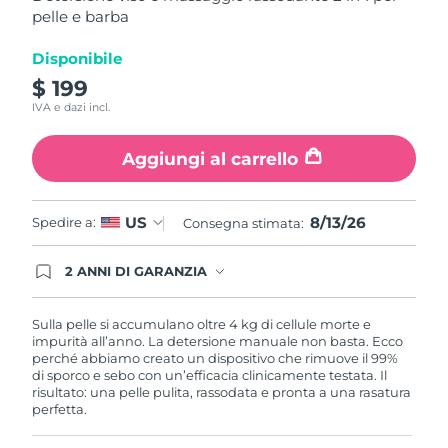
,
pelle e barba
Turchia
valore
Consegna stimata
8/13/26
di
valutazione
Disponibile
Emirati Arabi Uniti
Consegna stimata
8/13/26
medio.
Read
$ 199
12
Regno Unito
IVA e dazi incl.
Consegna stimata
8/12/26
Reviews.
Stesso
link
Stati Uniti
Aggiungi al carrello
Consegna stimata
8/13/26
alla
pagina.
Uzbekistan
Consegna stimata
8/17/26
8/13/26
US
Spedire a:
Consegna stimata:
Vietnam
Consegna stimata
8/18/26
2 ANNI DI GARANZIA
Gli ordini registrati oggi avranno una copertura
completa della garanzia FOREO. Questo significa
che, in caso di difetti nei primi 2 anni dalla data di
Sulla pelle si accumulano oltre 4 kg di cellule morte e
acquisto, FOREO sostituirà il tuo prodotto
impurità all’anno. La detersione manuale non basta. Ecco
gratuitamente.
perché abbiamo creato un dispositivo che rimuove il 99%
di sporco e sebo con un’efficacia clinicamente testata. Il
risultato: una pelle pulita, rassodata e pronta a una rasatura
perfetta.