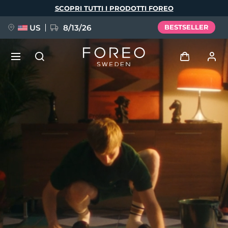
Salta
SCOPRI TUTTI I PRODOTTI FOREO
al
contenuto
principale
US
8/13/26
BESTSELLER
NUOVO
Accedi
Lingua
BREAKING NEWS
Profilo utente
English
Deutsch
Español
I miei dispositivi
FAQ™ Pure Beauty-Tech Elixir
Français
Italiano
Português
I miei ordini
Polski
Svenska
Русский
Türkçe
简体中文
繁體中文
I miei indirizzi
issa™ Teeth Whitening Set
I miei abbonamenti