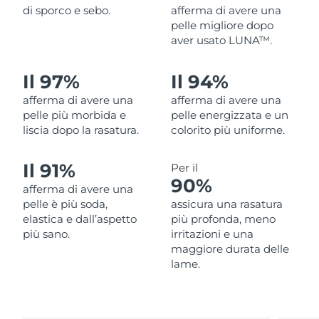
di sporco e sebo.
afferma di avere una
Filippine
Consegna stimata
8/15/26
pelle migliore dopo
aver usato LUNA™.
Polonia
Consegna stimata
8/13/26
Il 97%
Il 94%
Portogallo
Consegna stimata
8/12/26
afferma di avere una
afferma di avere una
Portorico
pelle più morbida e
pelle energizzata e un
Consegna stimata
8/14/26
liscia dopo la rasatura.
colorito più uniforme.
Qatar
Consegna stimata
8/13/26
Il 91%
Per il
Riunione
90%
Consegna stimata
8/17/26
afferma di avere una
pelle è più soda,
assicura una rasatura
Romania
Consegna stimata
8/12/26
elastica e dall’aspetto
più profonda, meno
più sano.
irritazioni e una
Russia
maggiore durata delle
Consegna stimata
8/20/26
lame.
Arabia Saudita
Consegna stimata
8/13/26
Singapore
Consegna stimata
8/14/26