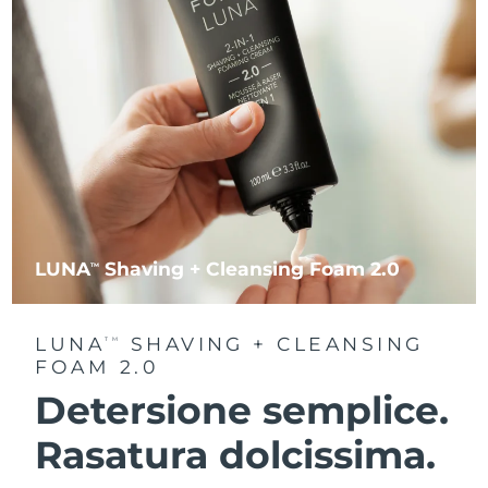
LUNA
Shaving + Cleansing Foam 2.0
TM
LUNA
SHAVING + CLEANSING
TM
FOAM 2.0
Detersione semplice.
Rasatura dolcissima.