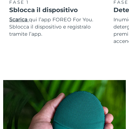
FASE 1
FASE
Sblocca il dispositivo
Dete
Scarica
qui l’app FOREO For You.
Inumid
Sblocca il dispositivo e registralo
deterg
tramite l’app.
premi 
accen