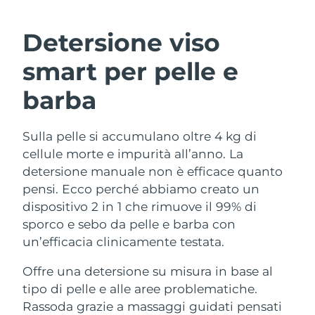
ROUTINE BEAUTY SVEDESI
Austria
Consegna stimata
8/12/26
Detersione viso
Bahrein
Consegna stimata
8/13/26
smart per pelle e
Detersione viso
Lifting viso
Belgio
Consegna stimata
8/12/26
barba
LUNA™ 4 pacchetto
BEAR™ 2 pacchetto
Bermuda
Consegna stimata
8/18/26
Anti-aging massage
Microcurrent toning
Sulla pelle si accumulano oltre 4 kg di
cellule morte e impurità all’anno. La
Bosnia ed
Consegna stimata
8/15/26
Idratazione
Igiene orale
Erzegovina
detersione manuale non è efficace quanto
LUNA™ 4 Plus
BEAR™ 2 go
pensi. Ecco perché abbiamo creato un
UFO™ 3 pacchetto
issa™ 4
Massage, LED heating
Microcurrent toning on-the-go
Brunei
Consegna stimata
8/17/26
dispositivo 2 in 1 che rimuove il 99% di
TRATTAMENTI ANTI-AGE FAQ™
Deep facial hydration
Hybrid silicone sonic toothbrush
sporco e sebo da pelle e barba con
Bulgaria
Consegna stimata
8/12/26
un’efficacia clinicamente testata.
NEW
LUNA™ 4 Men
BEAR™ 2 eyes & lips
UFO™ 3 LED
issa™ 4 plus
Canada
For men, anti-aging massage
Microcurrent line smoothing device
Consegna stimata
8/16/26
Offre una detersione su misura in base al
Near-infrared and red light therapy
Smart hybrid silicone sonic toothbrush
tipo di pelle e alle aree problematiche.
device
Anti-age
Trattamenti LED
Cile
Consegna stimata
8/16/26
Rassoda grazie a massaggi guidati pensati