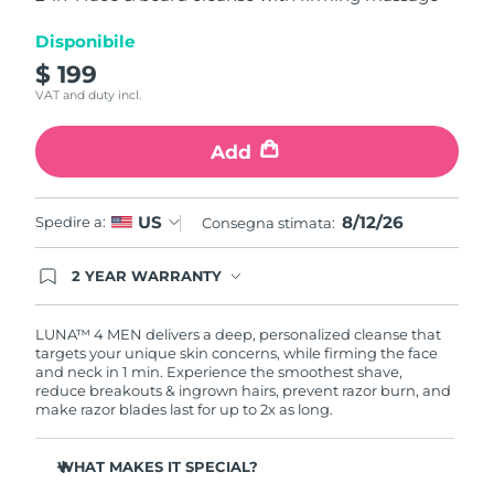
stars,
Turchia
average
Consegna stimata
8/12/26
rating
Disponibile
value.
Emirati Arabi Uniti
$ 199
Consegna stimata
8/12/26
Read
12
VAT and duty incl.
Reviews.
Regno Unito
Consegna stimata
8/11/26
Same
page
Add
link.
Stati Uniti
Consegna stimata
8/12/26
8/12/26
US
Spedire a:
Consegna stimata:
Uzbekistan
Consegna stimata
8/16/26
Vietnam
2 YEAR WARRANTY
Consegna stimata
8/17/26
Ordering today registers you for full FOREO
warranty coverage. This means if you experience
issues within 2-year of purchase, FOREO will
LUNA™ 4 MEN delivers a deep, personalized cleanse that
replace your product free of charge.
targets your unique skin concerns, while firming the face
and neck in 1 min. Experience the smoothest shave,
reduce breakouts & ingrown hairs, prevent razor burn, and
make razor blades last for up to 2x as long.
WHAT MAKES IT SPECIAL?