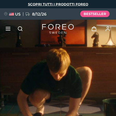
Salta
SCOPRI TUTTI I PRODOTTI FOREO
al
contenuto
principale
US
8/12/26
BESTSELLER
NUOVO
Accedi
Lingua
BREAKING NEWS
Profilo utente
English
Deutsch
Español
I miei dispositivi
FAQ™ Pure Beauty-Tech Elixir
Français
Italiano
Português
I miei ordini
Polski
Svenska
Русский
Türkçe
简体中文
繁體中文
I miei indirizzi
issa™ Teeth Whitening Set
I miei abbonamenti