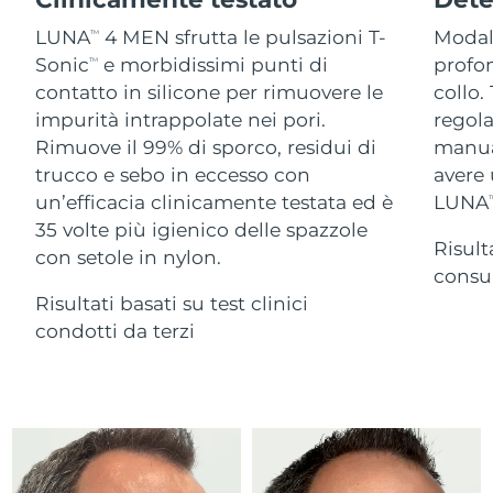
Advanced pore care essentials
For healthy hair
18% PAP
Israele
Consegna stimata
8/15/26
Cosmetici
Uomini
LUNA
4 MEN sfrutta le pulsazioni T-
Modali
TM
Sonic
e morbidissimi punti di
profon
TM
Italia
Consegna stimata
8/11/26
contatto in silicone per rimuovere le
collo.
impurità intrappolate nei pori.
regola
Giappone
Consegna stimata
8/14/26
Rimuove il 99% di sporco, residui di
manual
Vedi tutto
trucco e sebo in eccesso con
avere 
Jersey
Consegna stimata
8/16/26
un’efficacia clinicamente testata ed è
LUNA
T
35 volte più igienico delle spazzole
Kazakistan
Consegna stimata
8/13/26
Risult
con setole in nylon.
APP FOREO
consum
Kuwait
Consegna stimata
8/11/26
Risultati basati su test clinici
CHI SIAMO
condotti da terzi
Lettonia
Consegna stimata
8/11/26
Libano
Consegna stimata
8/12/26
Lituania
Consegna stimata
8/11/26
Lussemburgo
Consegna stimata
8/11/26