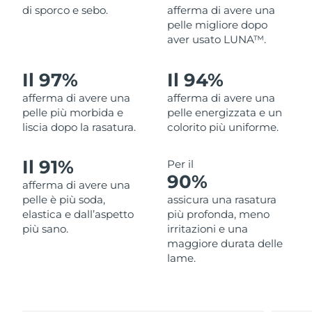
di sporco e sebo.
afferma di avere una
Filippine
Consegna stimata
8/14/26
pelle migliore dopo
aver usato LUNA™.
Polonia
Consegna stimata
8/12/26
Il 97%
Il 94%
Portogallo
Consegna stimata
8/11/26
afferma di avere una
afferma di avere una
Portorico
pelle più morbida e
pelle energizzata e un
Consegna stimata
8/13/26
liscia dopo la rasatura.
colorito più uniforme.
Qatar
Consegna stimata
8/12/26
Il 91%
Per il
Riunione
90%
Consegna stimata
8/16/26
afferma di avere una
pelle è più soda,
assicura una rasatura
Romania
Consegna stimata
8/11/26
elastica e dall’aspetto
più profonda, meno
più sano.
irritazioni e una
Russia
maggiore durata delle
Consegna stimata
8/19/26
lame.
Arabia Saudita
Consegna stimata
8/12/26
Singapore
Consegna stimata
8/13/26