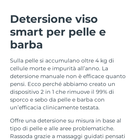
ROUTINE BEAUTY SVEDESI
Austria
Consegna stimata
8/11/26
Detersione viso
Bahrein
Consegna stimata
8/12/26
smart per pelle e
Detersione viso
Lifting viso
Belgio
Consegna stimata
8/11/26
barba
LUNA™ 4 pacchetto
BEAR™ 2 pacchetto
Bermuda
Consegna stimata
8/17/26
Anti-aging massage
Microcurrent toning
Sulla pelle si accumulano oltre 4 kg di
cellule morte e impurità all’anno. La
Bosnia ed
Consegna stimata
8/14/26
Idratazione
Igiene orale
Erzegovina
detersione manuale non è efficace quanto
LUNA™ 4 Plus
BEAR™ 2 go
pensi. Ecco perché abbiamo creato un
UFO™ 3 pacchetto
issa™ 4
Massage, LED heating
Microcurrent toning on-the-go
Brunei
Consegna stimata
8/16/26
dispositivo 2 in 1 che rimuove il 99% di
TRATTAMENTI ANTI-AGE FAQ™
Deep facial hydration
Hybrid silicone sonic toothbrush
sporco e sebo da pelle e barba con
Bulgaria
Consegna stimata
8/11/26
un’efficacia clinicamente testata.
NEW
LUNA™ 4 Men
BEAR™ 2 eyes & lips
UFO™ 3 LED
issa™ 4 plus
Canada
For men, anti-aging massage
Microcurrent line smoothing device
Consegna stimata
8/15/26
Offre una detersione su misura in base al
Near-infrared and red light therapy
Smart hybrid silicone sonic toothbrush
tipo di pelle e alle aree problematiche.
device
Anti-age
Trattamenti LED
Cile
Consegna stimata
8/15/26
Rassoda grazie a massaggi guidati pensati