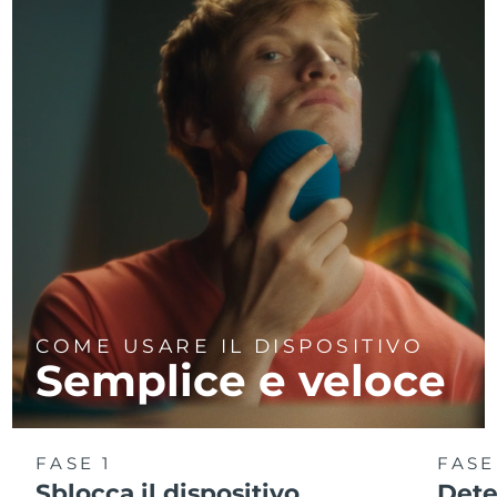
COME USARE IL DISPOSITIVO
Semplice e veloce
FASE 1
FASE
Sblocca il dispositivo
Dete