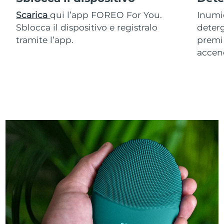
Scarica
qui l’app FOREO For You.
Inumid
Sblocca il dispositivo e registralo
deterg
tramite l’app.
premi 
accen