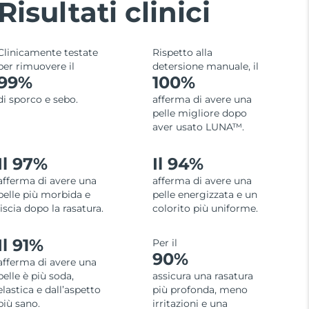
Risultati clinici
Clinicamente testate
Rispetto alla
per rimuovere il
detersione manuale, il
99%
100%
di sporco e sebo.
afferma di avere una
pelle migliore dopo
aver usato LUNA™.
Il 97%
Il 94%
afferma di avere una
afferma di avere una
pelle più morbida e
pelle energizzata e un
liscia dopo la rasatura.
colorito più uniforme.
Il 91%
Per il
90%
afferma di avere una
pelle è più soda,
assicura una rasatura
elastica e dall’aspetto
più profonda, meno
più sano.
irritazioni e una