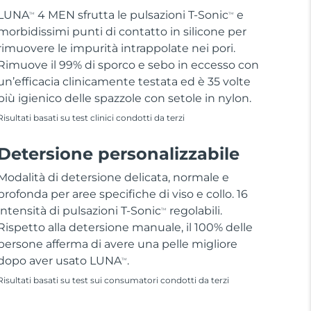
LUNA
4 MEN sfrutta le pulsazioni T-Sonic
e
TM
TM
morbidissimi punti di contatto in silicone per
rimuovere le impurità intrappolate nei pori.
Rimuove il 99% di sporco e sebo in eccesso con
un’efficacia clinicamente testata ed è 35 volte
più igienico delle spazzole con setole in nylon.
Risultati basati su test clinici condotti da terzi
Detersione personalizzabile
Modalità di detersione delicata, normale e
profonda per aree specifiche di viso e collo. 16
intensità di pulsazioni T-Sonic
regolabili.
TM
Rispetto alla detersione manuale, il 100% delle
persone afferma di avere una pelle migliore
dopo aver usato LUNA
.
TM
Risultati basati su test sui consumatori condotti da terzi