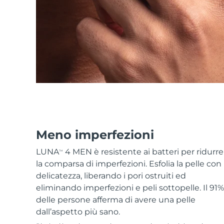
Skincare KIWI™
All acne treatment devices
All revitalizing eye massagers
Serum
issa™ Teeth Whitening Gel
Advanced pore care essentials
For healthy hair
18% PAP
Cosmetici
Uomini
Vedi tutto
Meno imperfezioni
APP FOREO
LUNA
4 MEN è resistente ai batteri per ridurre
TM
la comparsa di imperfezioni. Esfolia la pelle con
CHI SIAMO
delicatezza, liberando i pori ostruiti ed
eliminando imperfezioni e peli sottopelle. Il 91%
delle persone afferma di avere una pelle
dall’aspetto più sano.