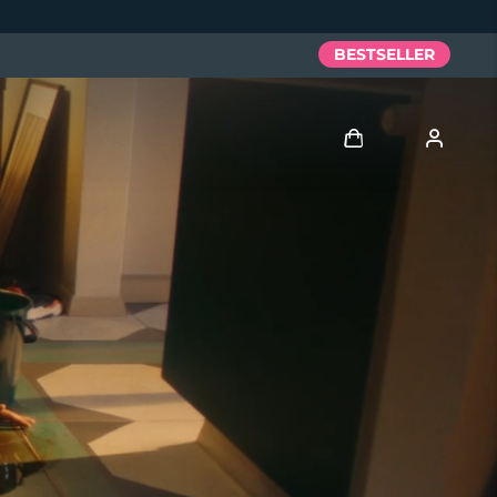
BESTSELLER
Accedi
Profilo utente
I miei dispositivi
I miei ordini
I miei indirizzi
I miei abbonamenti