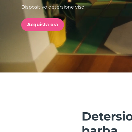
Dispositivo detersione viso
issa™ Teeth Whitening Set
Acquista ora
FAQ™ Dual LED Panel
POPOLARE
Offerte speciali
Bestseller
Detersio
barba