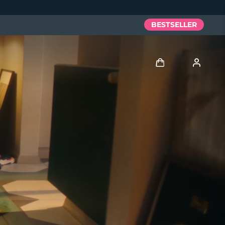
BESTSELLER
Accedi
Profilo utente
I miei dispositivi
I miei ordini
I miei indirizzi
I miei abbonamenti