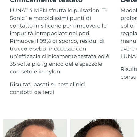
Advanced pore care essentials
For healthy hair
18% PAP
Israele
Consegna stimata
8/12/26
Cosmetici
Uomini
LUNA
4 MEN sfrutta le pulsazioni T-
Modali
TM
Sonic
e morbidissimi punti di
profon
TM
Italia
Consegna stimata
8/8/26
contatto in silicone per rimuovere le
collo.
impurità intrappolate nei pori.
regola
Giappone
Consegna stimata
8/11/26
Rimuove il 99% di sporco, residui di
manual
Vedi tutto
trucco e sebo in eccesso con
avere 
Jersey
Consegna stimata
8/13/26
un’efficacia clinicamente testata ed è
LUNA
T
35 volte più igienico delle spazzole
Kazakistan
Consegna stimata
8/10/26
Risult
con setole in nylon.
APP FOREO
consum
Kuwait
Consegna stimata
8/8/26
Risultati basati su test clinici
CHI SIAMO
condotti da terzi
Lettonia
Consegna stimata
8/8/26
Libano
Consegna stimata
8/9/26
Lituania
Consegna stimata
8/8/26
Lussemburgo
Consegna stimata
8/8/26