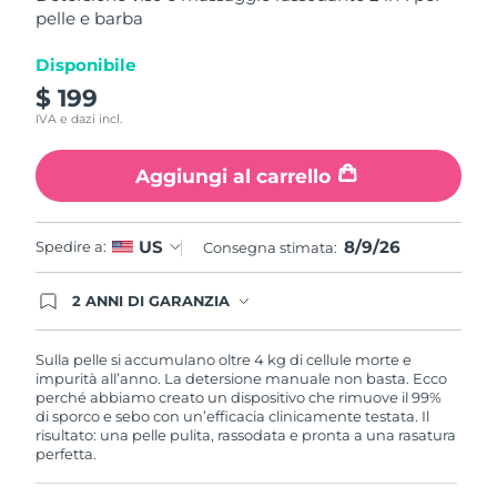
,
pelle e barba
Turchia
valore
Consegna stimata
8/9/26
di
valutazione
Disponibile
Emirati Arabi Uniti
Consegna stimata
8/9/26
medio.
Read
$ 199
12
Regno Unito
IVA e dazi incl.
Consegna stimata
8/8/26
Reviews.
Stesso
link
Stati Uniti
Aggiungi al carrello
Consegna stimata
8/9/26
alla
pagina.
Uzbekistan
Consegna stimata
8/13/26
8/9/26
US
Spedire a:
Consegna stimata:
Vietnam
Consegna stimata
8/14/26
2 ANNI DI GARANZIA
Gli ordini registrati oggi avranno una copertura
completa della garanzia FOREO. Questo significa
che, in caso di difetti nei primi 2 anni dalla data di
Sulla pelle si accumulano oltre 4 kg di cellule morte e
acquisto, FOREO sostituirà il tuo prodotto
impurità all’anno. La detersione manuale non basta. Ecco
gratuitamente.
perché abbiamo creato un dispositivo che rimuove il 99%
di sporco e sebo con un’efficacia clinicamente testata. Il
risultato: una pelle pulita, rassodata e pronta a una rasatura
perfetta.