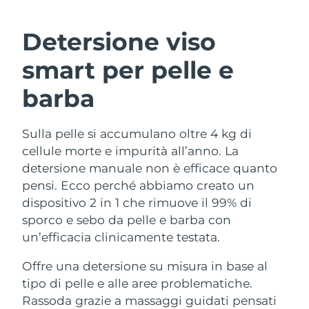
ROUTINE BEAUTY SVEDESI
Austria
Consegna stimata
8/8/26
Detersione viso
Bahrein
Consegna stimata
8/9/26
smart per pelle e
Detersione viso
Lifting viso
Belgio
Consegna stimata
8/8/26
barba
LUNA™ 4 pacchetto
BEAR™ 2 pacchetto
Bermuda
Consegna stimata
8/14/26
Anti-aging massage
Microcurrent toning
Sulla pelle si accumulano oltre 4 kg di
cellule morte e impurità all’anno. La
Bosnia ed
Consegna stimata
8/11/26
Idratazione
Igiene orale
Erzegovina
detersione manuale non è efficace quanto
LUNA™ 4 Plus
BEAR™ 2 go
pensi. Ecco perché abbiamo creato un
UFO™ 3 pacchetto
issa™ 4
Massage, LED heating
Microcurrent toning on-the-go
Brunei
Consegna stimata
8/13/26
dispositivo 2 in 1 che rimuove il 99% di
TRATTAMENTI ANTI-AGE FAQ™
Deep facial hydration
Hybrid silicone sonic toothbrush
sporco e sebo da pelle e barba con
Bulgaria
Consegna stimata
8/8/26
un’efficacia clinicamente testata.
NEW
LUNA™ 4 Men
BEAR™ 2 eyes & lips
UFO™ 3 LED
issa™ 4 plus
Canada
For men, anti-aging massage
Microcurrent line smoothing device
Consegna stimata
8/12/26
Offre una detersione su misura in base al
Near-infrared and red light therapy
Smart hybrid silicone sonic toothbrush
tipo di pelle e alle aree problematiche.
device
Anti-age
Trattamenti LED
Cile
Consegna stimata
8/12/26
Rassoda grazie a massaggi guidati pensati