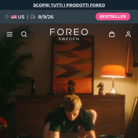
Salta
SCOPRI TUTTI I PRODOTTI FOREO
al
contenuto
principale
US
8/9/26
BESTSELLER
NUOVO
Accedi
Lingua
BREAKING NEWS
Profilo utente
English
Deutsch
Español
I miei dispositivi
FAQ™ Pure Beauty-Tech Elixir
Français
Italiano
Português
I miei ordini
Polski
Svenska
Русский
Türkçe
简体中文
繁體中文
I miei indirizzi
issa™ Teeth Whitening Set
I miei abbonamenti