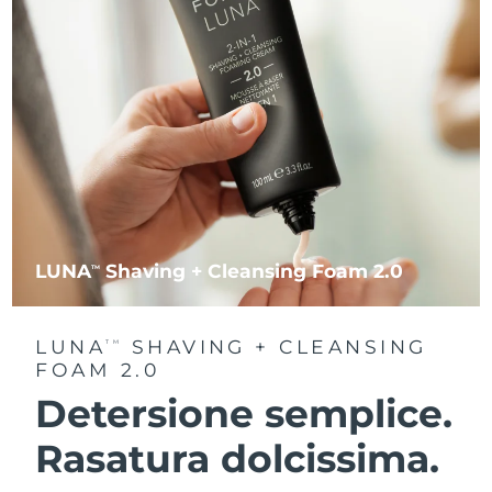
LUNA
Shaving + Cleansing Foam 2.0
TM
LUNA
SHAVING + CLEANSING
TM
FOAM 2.0
Detersione semplice.
Rasatura dolcissima.