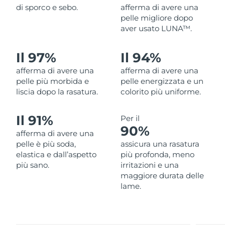
di sporco e sebo.
afferma di avere una
Filippine
Consegna stimata
8/11/26
pelle migliore dopo
aver usato LUNA™.
Polonia
Consegna stimata
8/9/26
Il 97%
Il 94%
Portogallo
Consegna stimata
8/8/26
afferma di avere una
afferma di avere una
Portorico
pelle più morbida e
pelle energizzata e un
Consegna stimata
8/10/26
liscia dopo la rasatura.
colorito più uniforme.
Qatar
Consegna stimata
8/9/26
Il 91%
Per il
Riunione
90%
Consegna stimata
8/13/26
afferma di avere una
pelle è più soda,
assicura una rasatura
Romania
Consegna stimata
8/8/26
elastica e dall’aspetto
più profonda, meno
più sano.
irritazioni e una
Russia
maggiore durata delle
Consegna stimata
8/16/26
lame.
Arabia Saudita
Consegna stimata
8/9/26
Singapore
Consegna stimata
8/10/26