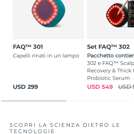
FAQ™ 301
Set FAQ™ 302
Capelli rinati in un lampo
Pacchetto contie
302 e FAQ™ Scal
Recovery & Thick 
Probiotic Serum
USD 299
USD 549
USD 
SCOPRI LA SCIENZA DIETRO LE
TECNOLOGIE