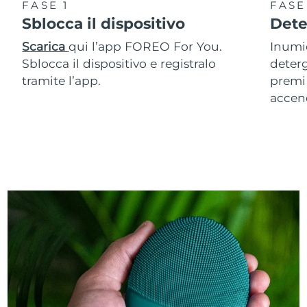
FASE 1
FASE
Sblocca il dispositivo
Dete
Scarica
qui l’app FOREO For You.
Inumid
Sblocca il dispositivo e registralo
deterg
tramite l’app.
premi 
accen