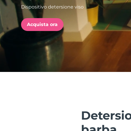
Dispositivo detersione viso
issa™ Teeth Whitening Set
Acquista ora
FAQ™ Dual LED Panel
POPOLARE
Offerte speciali
Bestseller
Detersio
barba