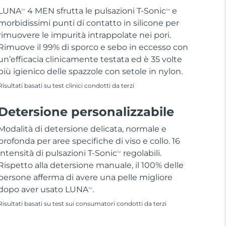
LUNA
4 MEN sfrutta le pulsazioni T-Sonic
e
TM
TM
morbidissimi punti di contatto in silicone per
rimuovere le impurità intrappolate nei pori.
Rimuove il 99% di sporco e sebo in eccesso con
un’efficacia clinicamente testata ed è 35 volte
più igienico delle spazzole con setole in nylon.
Risultati basati su test clinici condotti da terzi
Detersione personalizzabile
Modalità di detersione delicata, normale e
profonda per aree specifiche di viso e collo. 16
intensità di pulsazioni T-Sonic
regolabili.
TM
Rispetto alla detersione manuale, il 100% delle
persone afferma di avere una pelle migliore
dopo aver usato LUNA
.
TM
Risultati basati su test sui consumatori condotti da terzi