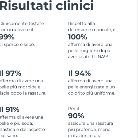
Risultati clinici
Clinicamente testate
Rispetto alla
per rimuovere il
detersione manuale, il
99%
100%
di sporco e sebo.
afferma di avere una
pelle migliore dopo
aver usato LUNA™.
Il 97%
Il 94%
afferma di avere una
afferma di avere una
pelle più morbida e
pelle energizzata e un
liscia dopo la rasatura.
colorito più uniforme.
Il 91%
Per il
90%
afferma di avere una
pelle è più soda,
assicura una rasatura
elastica e dall’aspetto
più profonda, meno
più sano.
irritazioni e una