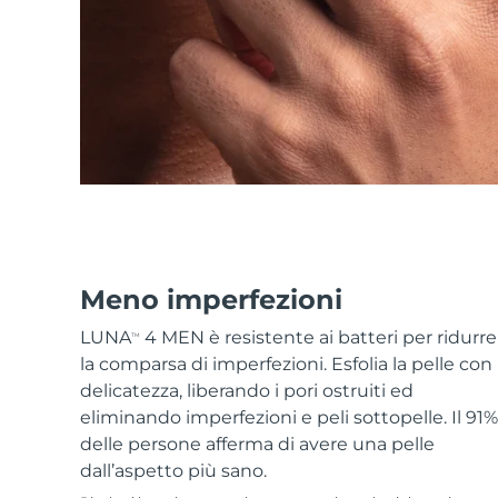
Skincare KIWI™
All acne treatment devices
All revitalizing eye massagers
Serum
issa™ Teeth Whitening Gel
Advanced pore care essentials
For healthy hair
18% PAP
Cosmetici
Uomini
Vedi tutto
Meno imperfezioni
APP FOREO
LUNA
4 MEN è resistente ai batteri per ridurre
TM
la comparsa di imperfezioni. Esfolia la pelle con
CHI SIAMO
delicatezza, liberando i pori ostruiti ed
eliminando imperfezioni e peli sottopelle. Il 91%
delle persone afferma di avere una pelle
dall’aspetto più sano.