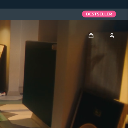
BESTSELLER
Accedi
Profilo utente
I miei dispositivi
I miei ordini
I miei indirizzi
I miei abbonamenti