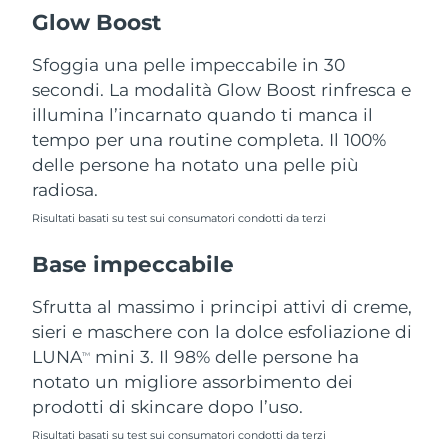
Turchia
Consegna stimata
10/08/2026
Glow Boost
Emirati Arabi Uniti
Sfoggia una pelle impeccabile in 30
Consegna stimata
10/08/2026
secondi. La modalità Glow Boost rinfresca e
Regno Unito
Consegna stimata
09/08/2026
illumina l’incarnato quando ti manca il
tempo per una routine completa. Il 100%
Stati Uniti
Consegna stimata
10/08/2026
delle persone ha notato una pelle più
radiosa.
Uzbekistan
Consegna stimata
14/08/2026
Risultati basati su test sui consumatori condotti da terzi
Vietnam
Consegna stimata
15/08/2026
Base impeccabile
Sfrutta al massimo i principi attivi di creme,
sieri e maschere con la dolce esfoliazione di
LUNA
mini 3. Il 98% delle persone ha
TM
notato un migliore assorbimento dei
prodotti di skincare dopo l’uso.
Risultati basati su test sui consumatori condotti da terzi