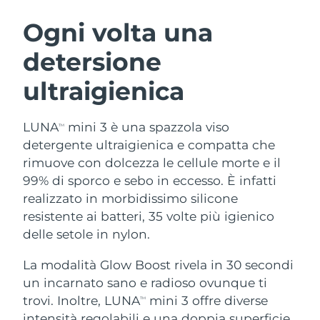
ROUTINE BEAUTY SVEDESI
Austria
Consegna stimata
09/08/2026
Ogni volta una
detersione
Bahrein
Consegna stimata
10/08/2026
ultraigienica
Detersione viso
Lifting viso
Belgio
Consegna stimata
09/08/2026
LUNA™ 4 pacchetto
BEAR™ 2 pacchetto
Bermuda
Consegna stimata
15/08/2026
LUNA
mini 3 è una spazzola viso
TM
Anti-aging massage
Microcurrent toning
detergente ultraigienica e compatta che
Bosnia ed
rimuove con dolcezza le cellule morte e il
Consegna stimata
12/08/2026
Idratazione
Igiene orale
Erzegovina
99% di sporco e sebo in eccesso. È infatti
LUNA™ 4 Plus
BEAR™ 2 go
UFO™ 3 pacchetto
issa™ 4
realizzato in morbidissimo silicone
Massage, LED heating
Microcurrent toning on-the-go
Brunei
Consegna stimata
14/08/2026
TRATTAMENTI ANTI-AGE FAQ™
resistente ai batteri, 35 volte più igienico
Deep facial hydration
Hybrid silicone sonic toothbrush
delle setole in nylon.
Bulgaria
Consegna stimata
09/08/2026
NEW
LUNA™ 4 Men
BEAR™ 2 eyes & lips
UFO™ 3 LED
La modalità Glow Boost rivela in 30 secondi
issa™ 4 plus
Canada
For men, anti-aging massage
Microcurrent line smoothing device
Consegna stimata
13/08/2026
un incarnato sano e radioso ovunque ti
Near-infrared and red light therapy
Smart hybrid silicone sonic toothbrush
device
Anti-age
Trattamenti LED
trovi. Inoltre, LUNA
mini 3 offre diverse
TM
Cile
Consegna stimata
13/08/2026
intensità regolabili e una doppia superficie