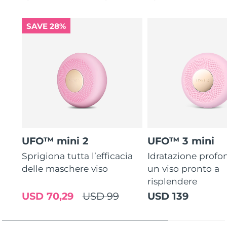
SAVE 28%
UFO™ mini 2
UFO™ 3 mini
Sprigiona tutta l’efficacia
Idratazione profo
delle maschere viso
un viso pronto a
risplendere
USD 70,29
USD 99
USD 139