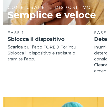
COME USARE IL DISPOSITIVO
Semplice e veloce
FASE 1
FASE
Sblocca il dispositivo
Dete
Scarica
qui l’app FOREO For You.
Inumid
Sblocca il dispositivo e registralo
deterg
tramite l’app.
consig
Cleans
accend