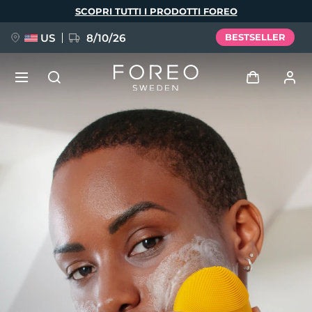
Salta
SCOPRI TUTTI I PRODOTTI FOREO
al
contenuto
principale
US
8/10/26
BESTSELLER
NUOVO
Accedi
Lingua
BREAKING NEWS
Profilo utente
English
Deutsch
Español
I miei dispositivi
FAQ™ Pure Beauty-Tech Elixir
Français
Italiano
Português
I miei ordini
Polski
Svenska
Русский
Türkçe
简体中文
繁體中文
I miei indirizzi
issa™ Teeth Whitening Set
I miei abbonamenti