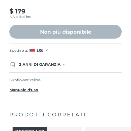
$ 179
IVA e dazi incl.
Non più disponibile
US
Spedire a:
2 ANNI DI GARANZIA
Gli ordini registrati oggi avranno una copertura
completa della garanzia FOREO. Questo significa
che, in caso di difetti nei primi 2 anni dalla data di
Sunflower Yellow
acquisto, FOREO sostituirà il tuo prodotto
gratuitamente.
Manuale d'uso
PRODOTTI CORRELATI