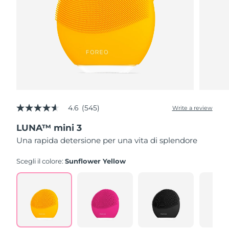
4.6
(545)
Write a review
4.6
out
LUNA™ mini 3
of
5
Una rapida detersione per una vita di splendore
stars,
average
rating
Scegli il colore:
Sunflower Yellow
value.
Read
545
Reviews.
Same
page
link.