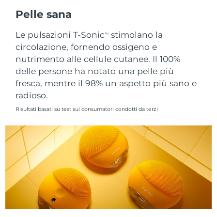
Pelle sana
Slovacchia
Consegna stimata
09/08/2026
Le pulsazioni T-Sonic
stimolano la
TM
Slovenia
Consegna stimata
09/08/2026
circolazione, fornendo ossigeno e
nutrimento alle cellule cutanee. Il 100%
Sudafrica
Consegna stimata
17/08/2026
delle persone ha notato una pelle più
fresca, mentre il 98% un aspetto più sano e
Corea del Sud
Consegna stimata
11/08/2026
radioso.
Risultati basati su test sui consumatori condotti da terzi
Spagna
Consegna stimata
09/08/2026
Svezia
Consegna stimata
09/08/2026
Svizzera
Consegna stimata
09/08/2026
Taiwan
Consegna stimata
14/08/2026
Thailandia
Consegna stimata
13/08/2026