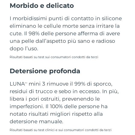
Morbido e delicato
Filippine
Consegna stimata
12/08/2026
I morbidissimi punti di contatto in silicone
Polonia
Consegna stimata
10/08/2026
eliminano le cellule morte senza irritare la
cute. Il 98% delle persone afferma di avere
Portogallo
Consegna stimata
09/08/2026
una pelle dall’aspetto più sano e radioso
dopo l’uso.
Portorico
Consegna stimata
11/08/2026
Risultati basati su test sui consumatori condotti da terzi
Qatar
Consegna stimata
10/08/2026
Detersione profonda
Riunione
Consegna stimata
14/08/2026
LUNA
mini 3 rimuove il 99% di sporco,
TM
Romania
residui di trucco e sebo in eccesso. In più,
Consegna stimata
09/08/2026
libera i pori ostruiti, prevenendo le
Russia
Consegna stimata
17/08/2026
imperfezioni. Il 100% delle persone ha
notato risultati migliori rispetto alla
Arabia Saudita
Consegna stimata
10/08/2026
detersione manuale.
Risultati basati su test clinici e sui consumatori condotti da terzi
Singapore
Consegna stimata
11/08/2026