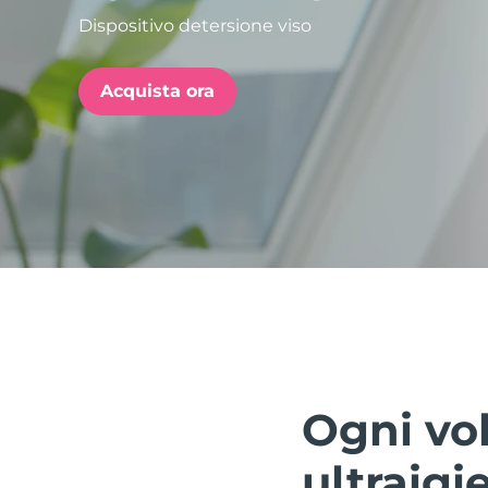
Dispositivo detersione viso
issa™ Teeth Whitening Set
Acquista ora
FAQ™ Dual LED Panel
POPOLARE
Offerte speciali
Bestseller
Ogni vo
ultraigi