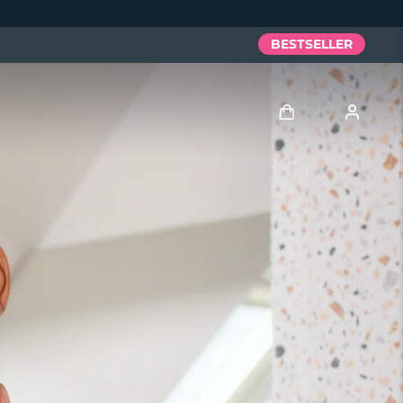
BESTSELLER
Accedi
Profilo utente
I miei dispositivi
I miei ordini
I miei indirizzi
I miei abbonamenti