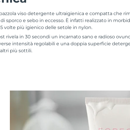
pazzola viso detergente ultraigienica e compatta che ri
 di sporco e sebo in eccesso. È infatti realizzato in morbi
35 volte più igienico delle setole in nylon.
t rivela in 30 secondi un incarnato sano e radioso ovunque
iverse intensità regolabili e una doppia superficie deterg
tri più sottili.