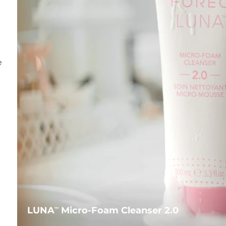
e
LUNA
Micro-Foam Cleanser 2.0
TM