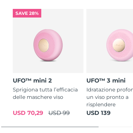
SAVE 28%
UFO™ mini 2
UFO™ 3 mini
Sprigiona tutta l’efficacia
Idratazione profo
delle maschere viso
un viso pronto a
risplendere
USD 70,29
USD 99
USD 139