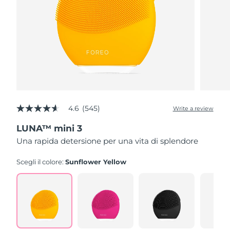
4.6
(545)
Write a review
4.6
out
LUNA™ mini 3
of
5
Una rapida detersione per una vita di splendore
stars,
average
rating
Scegli il colore:
Sunflower Yellow
value.
Read
545
Reviews.
Same
page
link.