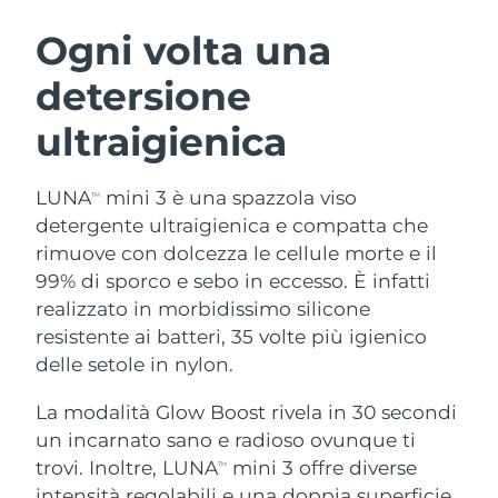
ROUTINE BEAUTY SVEDESI
Austria
Consegna stimata
8/8/26
Ogni volta una
detersione
Bahrein
Consegna stimata
8/9/26
ultraigienica
Detersione viso
Lifting viso
Belgio
Consegna stimata
8/8/26
LUNA™ 4 pacchetto
BEAR™ 2 pacchetto
Bermuda
Consegna stimata
8/14/26
LUNA
mini 3 è una spazzola viso
TM
Anti-aging massage
Microcurrent toning
detergente ultraigienica e compatta che
Bosnia ed
rimuove con dolcezza le cellule morte e il
Consegna stimata
8/11/26
Idratazione
Igiene orale
Erzegovina
99% di sporco e sebo in eccesso. È infatti
LUNA™ 4 Plus
BEAR™ 2 go
UFO™ 3 pacchetto
issa™ 4
realizzato in morbidissimo silicone
Massage, LED heating
Microcurrent toning on-the-go
Brunei
Consegna stimata
8/13/26
TRATTAMENTI ANTI-AGE FAQ™
resistente ai batteri, 35 volte più igienico
Deep facial hydration
Hybrid silicone sonic toothbrush
delle setole in nylon.
Bulgaria
Consegna stimata
8/8/26
NEW
LUNA™ 4 Men
BEAR™ 2 eyes & lips
UFO™ 3 LED
La modalità Glow Boost rivela in 30 secondi
issa™ 4 plus
Canada
For men, anti-aging massage
Microcurrent line smoothing device
Consegna stimata
8/12/26
un incarnato sano e radioso ovunque ti
Near-infrared and red light therapy
Smart hybrid silicone sonic toothbrush
device
Anti-age
Trattamenti LED
trovi. Inoltre, LUNA
mini 3 offre diverse
TM
Cile
Consegna stimata
8/12/26
intensità regolabili e una doppia superficie