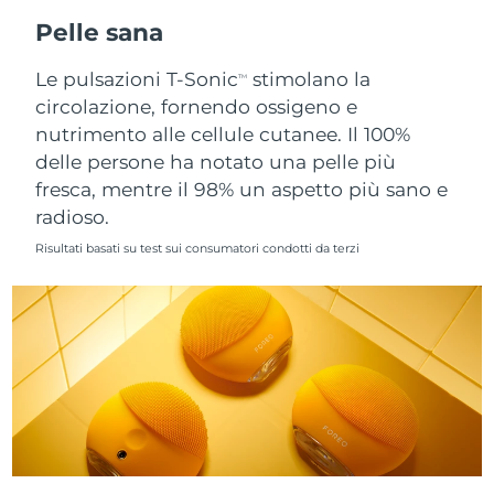
Pelle sana
Slovacchia
Consegna stimata
8/8/26
Le pulsazioni T-Sonic
stimolano la
TM
Slovenia
Consegna stimata
8/8/26
circolazione, fornendo ossigeno e
nutrimento alle cellule cutanee. Il 100%
Sudafrica
Consegna stimata
8/16/26
delle persone ha notato una pelle più
fresca, mentre il 98% un aspetto più sano e
Corea del Sud
Consegna stimata
8/10/26
radioso.
Risultati basati su test sui consumatori condotti da terzi
Spagna
Consegna stimata
8/8/26
Svezia
Consegna stimata
8/8/26
Svizzera
Consegna stimata
8/8/26
Taiwan
Consegna stimata
8/13/26
Thailandia
Consegna stimata
8/12/26