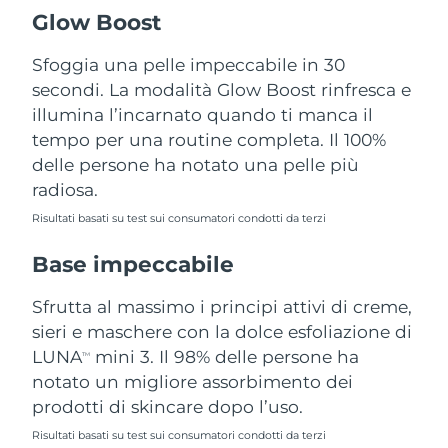
Turchia
Consegna stimata
8/9/26
Glow Boost
Emirati Arabi Uniti
Sfoggia una pelle impeccabile in 30
Consegna stimata
8/9/26
secondi. La modalità Glow Boost rinfresca e
Regno Unito
Consegna stimata
8/8/26
illumina l’incarnato quando ti manca il
tempo per una routine completa. Il 100%
Stati Uniti
Consegna stimata
8/9/26
delle persone ha notato una pelle più
radiosa.
Uzbekistan
Consegna stimata
8/13/26
Risultati basati su test sui consumatori condotti da terzi
Vietnam
Consegna stimata
8/14/26
Base impeccabile
Sfrutta al massimo i principi attivi di creme,
sieri e maschere con la dolce esfoliazione di
LUNA
mini 3. Il 98% delle persone ha
TM
notato un migliore assorbimento dei
prodotti di skincare dopo l’uso.
Risultati basati su test sui consumatori condotti da terzi