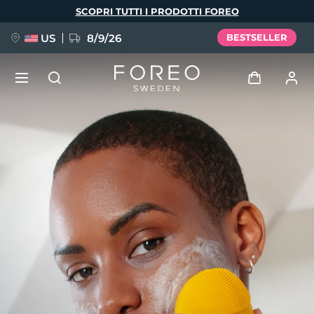
Salta
SCOPRI TUTTI I PRODOTTI FOREO
al
contenuto
principale
US
8/9/26
BESTSELLER
NUOVO
Accedi
Lingua
BREAKING NEWS
Profilo utente
English
Deutsch
Español
I miei dispositivi
FAQ™ Pure Beauty-Tech Elixir
Français
Italiano
Português
I miei ordini
Polski
Svenska
Русский
Türkçe
简体中文
繁體中文
I miei indirizzi
issa™ Teeth Whitening Set
I miei abbonamenti