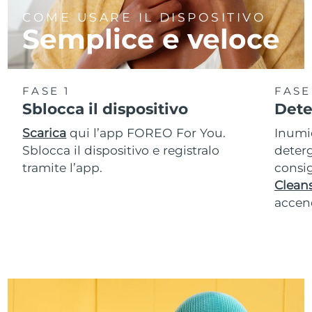
COME USARE IL DISPOSITIVO
Semplice e veloce
FASE 1
FASE
Sblocca il dispositivo
Dete
Scarica
qui l’app FOREO For You.
Inumid
Sblocca il dispositivo e registralo
deterg
tramite l’app.
consig
Cleans
accend