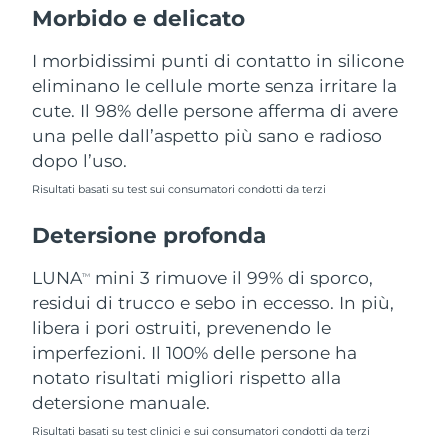
Morbido e delicato
Filippine
Consegna stimata
8/11/26
I morbidissimi punti di contatto in silicone
Polonia
Consegna stimata
8/9/26
eliminano le cellule morte senza irritare la
cute. Il 98% delle persone afferma di avere
Portogallo
Consegna stimata
8/8/26
una pelle dall’aspetto più sano e radioso
dopo l’uso.
Portorico
Consegna stimata
8/10/26
Risultati basati su test sui consumatori condotti da terzi
Qatar
Consegna stimata
8/9/26
Detersione profonda
Riunione
Consegna stimata
8/13/26
LUNA
mini 3 rimuove il 99% di sporco,
TM
Romania
residui di trucco e sebo in eccesso. In più,
Consegna stimata
8/8/26
libera i pori ostruiti, prevenendo le
Russia
Consegna stimata
8/16/26
imperfezioni. Il 100% delle persone ha
notato risultati migliori rispetto alla
Arabia Saudita
Consegna stimata
8/9/26
detersione manuale.
Risultati basati su test clinici e sui consumatori condotti da terzi
Singapore
Consegna stimata
8/10/26