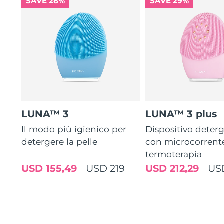
SAVE 28%
SAVE 29%
LUNA™ 3
LUNA™ 3 plus
Il modo più igienico per
Dispositivo deterg
detergere la pelle
con microcorrent
termoterapia
USD 155,49
USD 219
USD 212,29
US