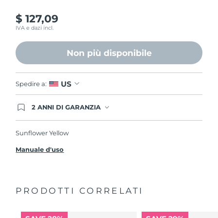
$ 127,09
IVA e dazi incl.
Non più disponibile
US
Spedire a:
2 ANNI DI GARANZIA
Gli ordini registrati oggi avranno una copertura
completa della garanzia FOREO. Questo significa
che, in caso di difetti nei primi 2 anni dalla data di
Sunflower Yellow
acquisto, FOREO sostituirà il tuo prodotto
gratuitamente.
Manuale d'uso
PRODOTTI CORRELATI