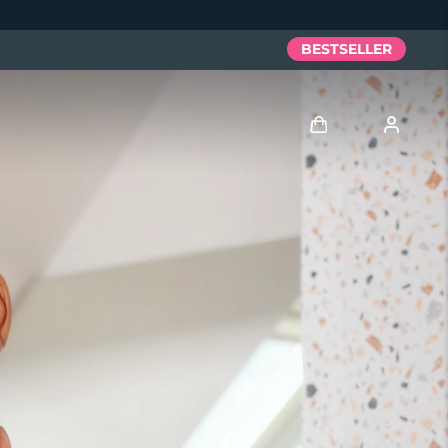
BESTSELLER
Accedi
Profilo utente
I miei dispositivi
I miei ordini
I miei indirizzi
I miei abbonamenti