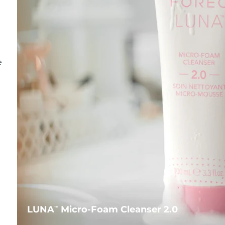
e
LUNA
Micro-Foam Cleanser 2.0
TM