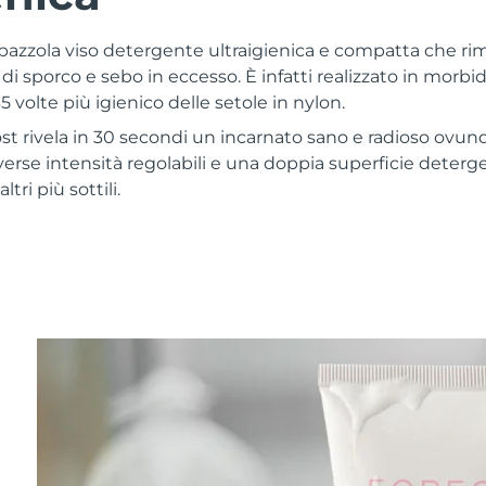
pazzola viso detergente ultraigienica e compatta che ri
 di sporco e sebo in eccesso. È infatti realizzato in morbi
35 volte più igienico delle setole in nylon.
t rivela in 30 secondi un incarnato sano e radioso ovunque
iverse intensità regolabili e una doppia superficie deterg
tri più sottili.