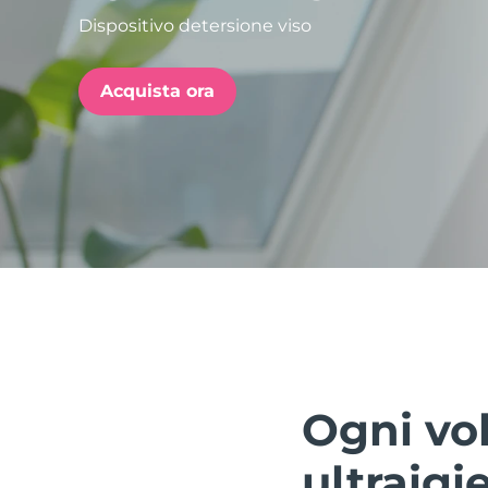
Dispositivo detersione viso
issa™ Teeth Whitening Set
Acquista ora
FAQ™ Dual LED Panel
POPOLARE
Offerte speciali
Bestseller
Ogni vo
ultraigi