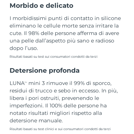
Morbido e delicato
Filippine
Consegna stimata
13/08/2026
I morbidissimi punti di contatto in silicone
Polonia
Consegna stimata
11/08/2026
eliminano le cellule morte senza irritare la
cute. Il 98% delle persone afferma di avere
Portogallo
Consegna stimata
10/08/2026
una pelle dall’aspetto più sano e radioso
dopo l’uso.
Portorico
Consegna stimata
12/08/2026
Risultati basati su test sui consumatori condotti da terzi
Qatar
Consegna stimata
11/08/2026
Detersione profonda
Riunione
Consegna stimata
15/08/2026
LUNA
mini 3 rimuove il 99% di sporco,
TM
Romania
residui di trucco e sebo in eccesso. In più,
Consegna stimata
10/08/2026
libera i pori ostruiti, prevenendo le
Russia
Consegna stimata
18/08/2026
imperfezioni. Il 100% delle persone ha
notato risultati migliori rispetto alla
Arabia Saudita
Consegna stimata
11/08/2026
detersione manuale.
Risultati basati su test clinici e sui consumatori condotti da terzi
Singapore
Consegna stimata
12/08/2026