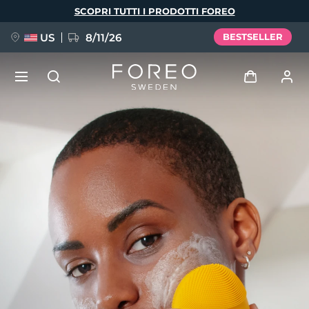
Salta
SCOPRI TUTTI I PRODOTTI FOREO
al
contenuto
principale
US
8/11/26
BESTSELLER
NUOVO
Accedi
Lingua
BREAKING NEWS
Profilo utente
English
Deutsch
Español
I miei dispositivi
FAQ™ Pure Beauty-Tech Elixir
Français
Italiano
Português
I miei ordini
Polski
Svenska
Русский
Türkçe
简体中文
繁體中文
I miei indirizzi
issa™ Teeth Whitening Set
I miei abbonamenti