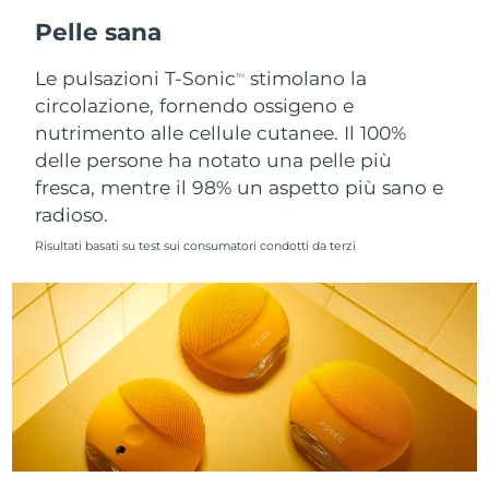
Pelle sana
Slovacchia
Consegna stimata
10/08/2026
Le pulsazioni T-Sonic
stimolano la
TM
Slovenia
Consegna stimata
10/08/2026
circolazione, fornendo ossigeno e
nutrimento alle cellule cutanee. Il 100%
Sudafrica
Consegna stimata
18/08/2026
delle persone ha notato una pelle più
fresca, mentre il 98% un aspetto più sano e
Corea del Sud
Consegna stimata
12/08/2026
radioso.
Risultati basati su test sui consumatori condotti da terzi
Spagna
Consegna stimata
10/08/2026
Svezia
Consegna stimata
10/08/2026
Svizzera
Consegna stimata
10/08/2026
Taiwan
Consegna stimata
15/08/2026
Thailandia
Consegna stimata
14/08/2026