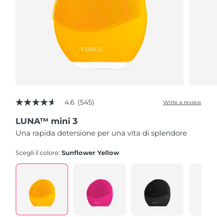
4.6
(545)
Write a review
4.6
out
LUNA™ mini 3
of
5
Una rapida detersione per una vita di splendore
stars,
average
rating
Scegli il colore:
Sunflower Yellow
value.
Read
545
Reviews.
Same
page
link.