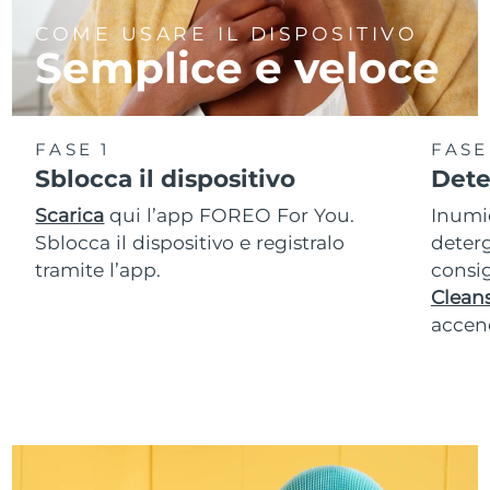
COME USARE IL DISPOSITIVO
Semplice e veloce
FASE 1
FASE
Sblocca il dispositivo
Dete
Scarica
qui l’app FOREO For You.
Inumid
Sblocca il dispositivo e registralo
deterg
tramite l’app.
consig
Cleans
accend