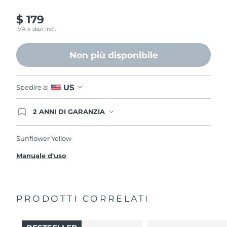
$ 179
IVA e dazi incl.
Non più disponibile
US
Spedire a:
2 ANNI DI GARANZIA
Gli ordini registrati oggi avranno una copertura
completa della garanzia FOREO. Questo significa
che, in caso di difetti nei primi 2 anni dalla data di
Sunflower Yellow
acquisto, FOREO sostituirà il tuo prodotto
gratuitamente.
Manuale d'uso
PRODOTTI CORRELATI