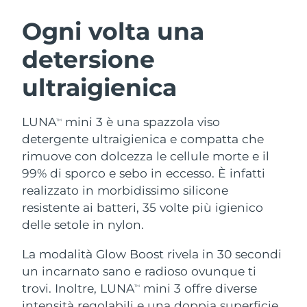
ROUTINE BEAUTY SVEDESI
Austria
Consegna stimata
10/08/2026
Ogni volta una
detersione
Bahrein
Consegna stimata
11/08/2026
ultraigienica
Detersione viso
Lifting viso
Belgio
Consegna stimata
10/08/2026
LUNA™ 4 pacchetto
BEAR™ 2 pacchetto
Bermuda
Consegna stimata
16/08/2026
LUNA
mini 3 è una spazzola viso
TM
Anti-aging massage
Microcurrent toning
detergente ultraigienica e compatta che
Bosnia ed
rimuove con dolcezza le cellule morte e il
Consegna stimata
13/08/2026
Idratazione
Igiene orale
Erzegovina
99% di sporco e sebo in eccesso. È infatti
LUNA™ 4 Plus
BEAR™ 2 go
UFO™ 3 pacchetto
issa™ 4
realizzato in morbidissimo silicone
Massage, LED heating
Microcurrent toning on-the-go
Brunei
Consegna stimata
15/08/2026
TRATTAMENTI ANTI-AGE FAQ™
resistente ai batteri, 35 volte più igienico
Deep facial hydration
Hybrid silicone sonic toothbrush
delle setole in nylon.
Bulgaria
Consegna stimata
10/08/2026
NEW
LUNA™ 4 Men
BEAR™ 2 eyes & lips
UFO™ 3 LED
La modalità Glow Boost rivela in 30 secondi
issa™ 4 plus
Canada
For men, anti-aging massage
Microcurrent line smoothing device
Consegna stimata
14/08/2026
un incarnato sano e radioso ovunque ti
Near-infrared and red light therapy
Smart hybrid silicone sonic toothbrush
device
Anti-age
Trattamenti LED
trovi. Inoltre, LUNA
mini 3 offre diverse
TM
Cile
Consegna stimata
14/08/2026
intensità regolabili e una doppia superficie