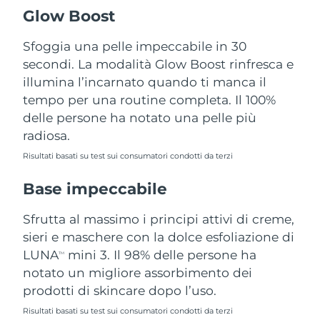
Turchia
Consegna stimata
11/08/2026
Glow Boost
Emirati Arabi Uniti
Sfoggia una pelle impeccabile in 30
Consegna stimata
11/08/2026
secondi. La modalità Glow Boost rinfresca e
Regno Unito
Consegna stimata
10/08/2026
illumina l’incarnato quando ti manca il
tempo per una routine completa. Il 100%
Stati Uniti
Consegna stimata
11/08/2026
delle persone ha notato una pelle più
radiosa.
Uzbekistan
Consegna stimata
15/08/2026
Risultati basati su test sui consumatori condotti da terzi
Vietnam
Consegna stimata
16/08/2026
Base impeccabile
Sfrutta al massimo i principi attivi di creme,
sieri e maschere con la dolce esfoliazione di
LUNA
mini 3. Il 98% delle persone ha
TM
notato un migliore assorbimento dei
prodotti di skincare dopo l’uso.
Risultati basati su test sui consumatori condotti da terzi