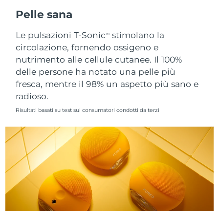
Pelle sana
Slovacchia
Consegna stimata
11/08/2026
Le pulsazioni T-Sonic
stimolano la
TM
Slovenia
Consegna stimata
11/08/2026
circolazione, fornendo ossigeno e
nutrimento alle cellule cutanee. Il 100%
Sudafrica
Consegna stimata
19/08/2026
delle persone ha notato una pelle più
fresca, mentre il 98% un aspetto più sano e
Corea del Sud
Consegna stimata
13/08/2026
radioso.
Risultati basati su test sui consumatori condotti da terzi
Spagna
Consegna stimata
11/08/2026
Svezia
Consegna stimata
11/08/2026
Svizzera
Consegna stimata
11/08/2026
Taiwan
Consegna stimata
16/08/2026
Thailandia
Consegna stimata
15/08/2026