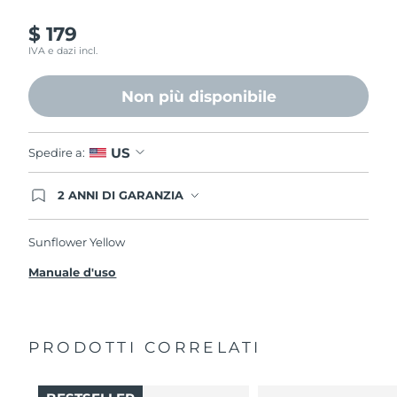
$ 179
IVA e dazi incl.
Non più disponibile
US
Spedire a:
2 ANNI DI GARANZIA
Gli ordini registrati oggi avranno una copertura
completa della garanzia FOREO. Questo significa
che, in caso di difetti nei primi 2 anni dalla data di
Sunflower Yellow
acquisto, FOREO sostituirà il tuo prodotto
gratuitamente.
Manuale d'uso
PRODOTTI CORRELATI