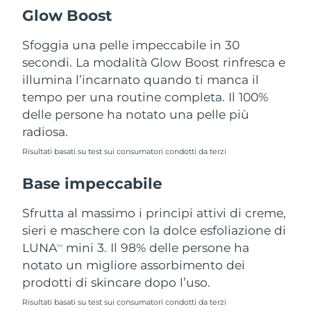
Turchia
Consegna stimata
12/08/2026
Glow Boost
Emirati Arabi Uniti
Sfoggia una pelle impeccabile in 30
Consegna stimata
12/08/2026
secondi. La modalità Glow Boost rinfresca e
Regno Unito
Consegna stimata
11/08/2026
illumina l’incarnato quando ti manca il
tempo per una routine completa. Il 100%
Stati Uniti
Consegna stimata
12/08/2026
delle persone ha notato una pelle più
radiosa.
Uzbekistan
Consegna stimata
16/08/2026
Risultati basati su test sui consumatori condotti da terzi
Vietnam
Consegna stimata
17/08/2026
Base impeccabile
Sfrutta al massimo i principi attivi di creme,
sieri e maschere con la dolce esfoliazione di
LUNA
mini 3. Il 98% delle persone ha
TM
notato un migliore assorbimento dei
prodotti di skincare dopo l’uso.
Risultati basati su test sui consumatori condotti da terzi