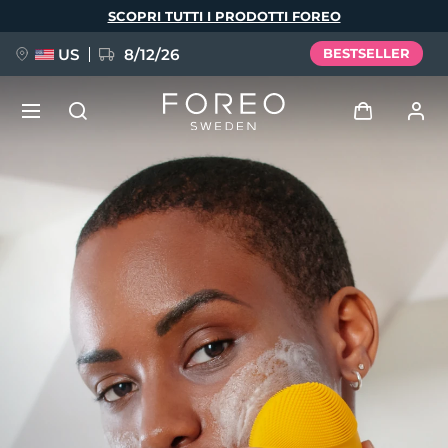
Salta
SCOPRI TUTTI I PRODOTTI FOREO
al
contenuto
principale
US
8/12/26
BESTSELLER
NUOVO
Accedi
Lingua
BREAKING NEWS
Profilo utente
English
Deutsch
Español
I miei dispositivi
FAQ™ Pure Beauty-Tech Elixir
Français
Italiano
Português
I miei ordini
Polski
Svenska
Русский
Türkçe
简体中文
繁體中文
I miei indirizzi
issa™ Teeth Whitening Set
I miei abbonamenti