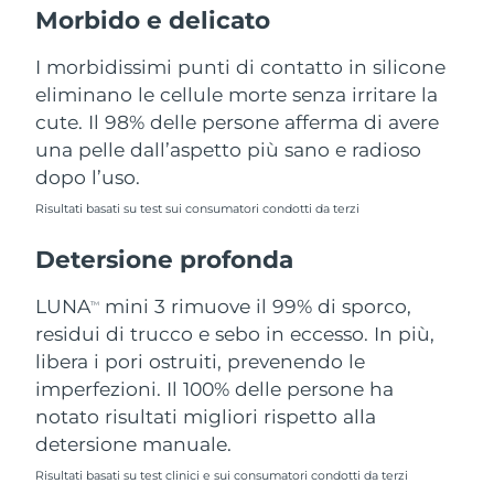
Morbido e delicato
Filippine
Consegna stimata
14/08/2026
I morbidissimi punti di contatto in silicone
Polonia
Consegna stimata
12/08/2026
eliminano le cellule morte senza irritare la
cute. Il 98% delle persone afferma di avere
Portogallo
Consegna stimata
11/08/2026
una pelle dall’aspetto più sano e radioso
dopo l’uso.
Portorico
Consegna stimata
13/08/2026
Risultati basati su test sui consumatori condotti da terzi
Qatar
Consegna stimata
12/08/2026
Detersione profonda
Riunione
Consegna stimata
16/08/2026
LUNA
mini 3 rimuove il 99% di sporco,
TM
Romania
residui di trucco e sebo in eccesso. In più,
Consegna stimata
11/08/2026
libera i pori ostruiti, prevenendo le
Russia
Consegna stimata
19/08/2026
imperfezioni. Il 100% delle persone ha
notato risultati migliori rispetto alla
Arabia Saudita
Consegna stimata
12/08/2026
detersione manuale.
Risultati basati su test clinici e sui consumatori condotti da terzi
Singapore
Consegna stimata
13/08/2026