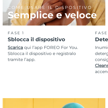
COME USARE IL DISPOSITIVO
Semplice e veloce
FASE 1
FASE
Sblocca il dispositivo
Dete
Scarica
qui l’app FOREO For You.
Inumid
Sblocca il dispositivo e registralo
deterg
tramite l’app.
consig
Cleans
accend