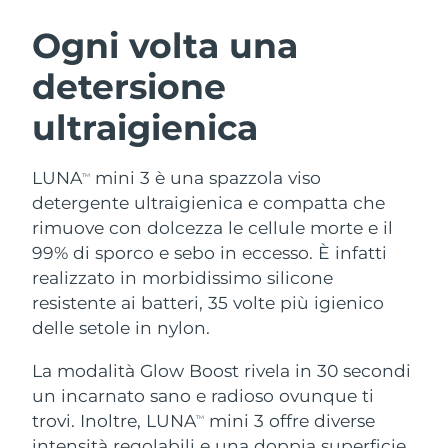
ROUTINE BEAUTY SVEDESI
Austria
Consegna stimata
11/08/2026
Ogni volta una
detersione
Bahrein
Consegna stimata
12/08/2026
ultraigienica
Detersione viso
Lifting viso
Belgio
Consegna stimata
11/08/2026
LUNA™ 4 pacchetto
BEAR™ 2 pacchetto
Bermuda
Consegna stimata
17/08/2026
LUNA
mini 3 è una spazzola viso
TM
Anti-aging massage
Microcurrent toning
detergente ultraigienica e compatta che
Bosnia ed
rimuove con dolcezza le cellule morte e il
Consegna stimata
14/08/2026
Idratazione
Igiene orale
Erzegovina
99% di sporco e sebo in eccesso. È infatti
LUNA™ 4 Plus
BEAR™ 2 go
UFO™ 3 pacchetto
issa™ 4
realizzato in morbidissimo silicone
Massage, LED heating
Microcurrent toning on-the-go
Brunei
Consegna stimata
16/08/2026
TRATTAMENTI ANTI-AGE FAQ™
resistente ai batteri, 35 volte più igienico
Deep facial hydration
Hybrid silicone sonic toothbrush
delle setole in nylon.
Bulgaria
Consegna stimata
11/08/2026
NEW
LUNA™ 4 Men
BEAR™ 2 eyes & lips
UFO™ 3 LED
La modalità Glow Boost rivela in 30 secondi
issa™ 4 plus
Canada
For men, anti-aging massage
Microcurrent line smoothing device
Consegna stimata
15/08/2026
un incarnato sano e radioso ovunque ti
Near-infrared and red light therapy
Smart hybrid silicone sonic toothbrush
device
Anti-age
Trattamenti LED
trovi. Inoltre, LUNA
mini 3 offre diverse
TM
Cile
Consegna stimata
15/08/2026
intensità regolabili e una doppia superficie