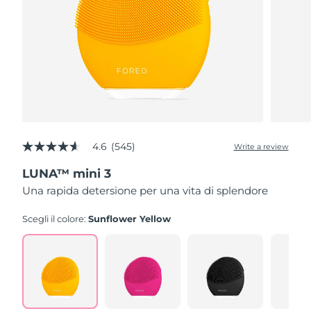
4.6
(545)
Write a review
4.6
out
LUNA™ mini 3
of
5
Una rapida detersione per una vita di splendore
stars,
average
rating
Scegli il colore:
Sunflower Yellow
value.
Read
545
Reviews.
Same
page
link.