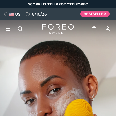
Salta
SCOPRI TUTTI I PRODOTTI FOREO
al
contenuto
principale
US
8/10/26
BESTSELLER
NUOVO
Accedi
Lingua
BREAKING NEWS
Profilo utente
English
Deutsch
Español
I miei dispositivi
FAQ™ Pure Beauty-Tech Elixir
Français
Italiano
Português
I miei ordini
Polski
Svenska
Русский
Türkçe
简体中文
繁體中文
I miei indirizzi
issa™ Teeth Whitening Set
I miei abbonamenti