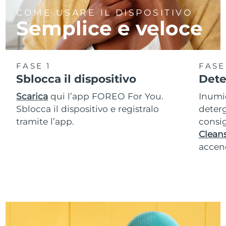
COME USARE IL DISPOSITIVO
Semplice e veloce
FASE 1
FASE
Sblocca il dispositivo
Dete
Scarica
qui l’app FOREO For You.
Inumid
Sblocca il dispositivo e registralo
deterg
tramite l’app.
consig
Cleans
accend