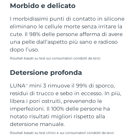
Morbido e delicato
Filippine
Consegna stimata
8/12/26
I morbidissimi punti di contatto in silicone
Polonia
Consegna stimata
8/10/26
eliminano le cellule morte senza irritare la
cute. Il 98% delle persone afferma di avere
Portogallo
Consegna stimata
8/9/26
una pelle dall’aspetto più sano e radioso
dopo l’uso.
Portorico
Consegna stimata
8/11/26
Risultati basati su test sui consumatori condotti da terzi
Qatar
Consegna stimata
8/10/26
Detersione profonda
Riunione
Consegna stimata
8/14/26
LUNA
mini 3 rimuove il 99% di sporco,
TM
Romania
residui di trucco e sebo in eccesso. In più,
Consegna stimata
8/9/26
libera i pori ostruiti, prevenendo le
Russia
Consegna stimata
8/17/26
imperfezioni. Il 100% delle persone ha
notato risultati migliori rispetto alla
Arabia Saudita
Consegna stimata
8/10/26
detersione manuale.
Risultati basati su test clinici e sui consumatori condotti da terzi
Singapore
Consegna stimata
8/11/26