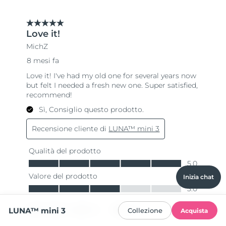
Inizia chat
LUNA™ mini 3
Collezione
Acquista