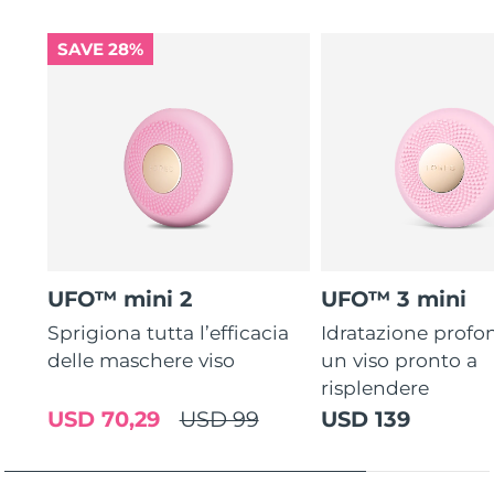
SAVE 28%
UFO™ mini 2
UFO™ 3 mini
Sprigiona tutta l’efficacia
Idratazione profo
delle maschere viso
un viso pronto a
risplendere
USD 70,29
USD 99
USD 139