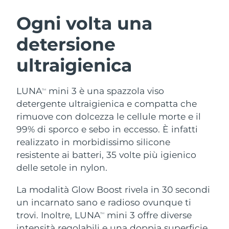
ROUTINE BEAUTY SVEDESI
Austria
Consegna stimata
8/9/26
Ogni volta una
detersione
Bahrein
Consegna stimata
8/10/26
ultraigienica
Detersione viso
Lifting viso
Belgio
Consegna stimata
8/9/26
LUNA™ 4 pacchetto
BEAR™ 2 pacchetto
Bermuda
Consegna stimata
8/15/26
LUNA
mini 3 è una spazzola viso
TM
Anti-aging massage
Microcurrent toning
detergente ultraigienica e compatta che
Bosnia ed
rimuove con dolcezza le cellule morte e il
Consegna stimata
8/12/26
Idratazione
Igiene orale
Erzegovina
99% di sporco e sebo in eccesso. È infatti
LUNA™ 4 Plus
BEAR™ 2 go
UFO™ 3 pacchetto
issa™ 4
realizzato in morbidissimo silicone
Massage, LED heating
Microcurrent toning on-the-go
Brunei
Consegna stimata
8/14/26
TRATTAMENTI ANTI-AGE FAQ™
resistente ai batteri, 35 volte più igienico
Deep facial hydration
Hybrid silicone sonic toothbrush
delle setole in nylon.
Bulgaria
Consegna stimata
8/9/26
NEW
LUNA™ 4 Men
BEAR™ 2 eyes & lips
UFO™ 3 LED
La modalità Glow Boost rivela in 30 secondi
issa™ 4 plus
Canada
For men, anti-aging massage
Microcurrent line smoothing device
Consegna stimata
8/13/26
un incarnato sano e radioso ovunque ti
Near-infrared and red light therapy
Smart hybrid silicone sonic toothbrush
device
Anti-age
Trattamenti LED
trovi. Inoltre, LUNA
mini 3 offre diverse
TM
Cile
Consegna stimata
8/13/26
intensità regolabili e una doppia superficie