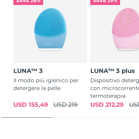
SAVE 28%
SAVE 29%
LUNA™ 3
LUNA™ 3 plus
Il modo più igienico per
Dispositivo deterg
detergere la pelle
con microcorrent
termoterapia
USD 155,49
USD 219
USD 212,29
US