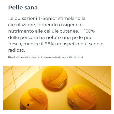
Pelle sana
Slovacchia
Consegna stimata
8/9/26
Le pulsazioni T-Sonic
stimolano la
TM
Slovenia
Consegna stimata
8/9/26
circolazione, fornendo ossigeno e
nutrimento alle cellule cutanee. Il 100%
Sudafrica
Consegna stimata
8/17/26
delle persone ha notato una pelle più
fresca, mentre il 98% un aspetto più sano e
Corea del Sud
Consegna stimata
8/11/26
radioso.
Risultati basati su test sui consumatori condotti da terzi
Spagna
Consegna stimata
8/9/26
Svezia
Consegna stimata
8/9/26
Svizzera
Consegna stimata
8/9/26
Taiwan
Consegna stimata
8/14/26
Thailandia
Consegna stimata
8/13/26