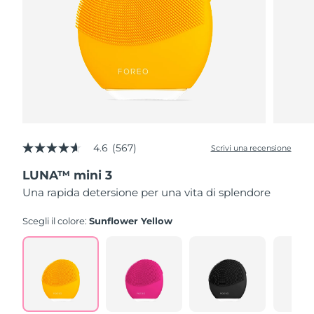
4.6
(567)
Scrivi una recensione
4.6
stelle
LUNA™ mini 3
su
5
Una rapida detersione per una vita di splendore
,
valore
di
Scegli il colore:
Sunflower Yellow
valutazione
medio.
Read
567
Reviews.
Stesso
link
alla