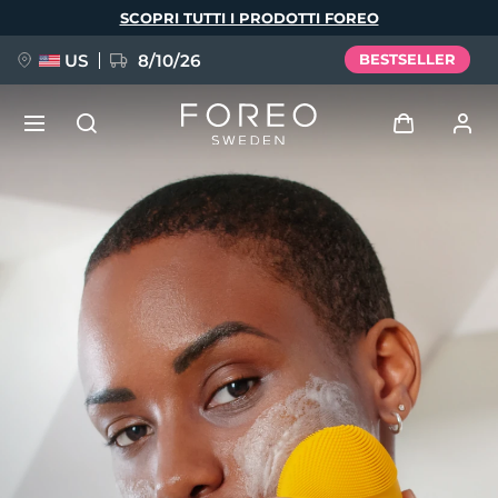
Salta
SCOPRI TUTTI I PRODOTTI FOREO
al
contenuto
principale
US
8/10/26
BESTSELLER
NUOVO
Accedi
Lingua
BREAKING NEWS
Profilo utente
English
Deutsch
Español
I miei dispositivi
FAQ™ Pure Beauty-Tech Elixir
Français
Italiano
Português
I miei ordini
Polski
Svenska
Русский
Türkçe
简体中文
繁體中文
I miei indirizzi
issa™ Teeth Whitening Set
I miei abbonamenti