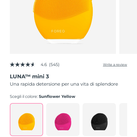
4.6
(545)
Write a review
4.6
out
LUNA™ mini 3
of
5
Una rapida detersione per una vita di splendore
stars,
average
rating
Scegli il colore:
Sunflower Yellow
value.
Read
545
Reviews.
Same
page
link.