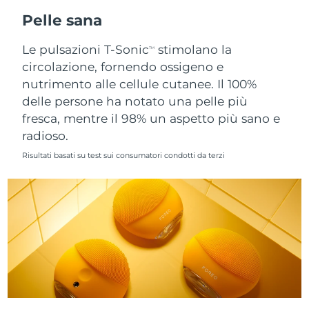
Pelle sana
Slovacchia
Consegna stimata
09/08/2026
Le pulsazioni T-Sonic
stimolano la
TM
Slovenia
Consegna stimata
09/08/2026
circolazione, fornendo ossigeno e
nutrimento alle cellule cutanee. Il 100%
Sudafrica
Consegna stimata
17/08/2026
delle persone ha notato una pelle più
fresca, mentre il 98% un aspetto più sano e
Corea del Sud
Consegna stimata
11/08/2026
radioso.
Risultati basati su test sui consumatori condotti da terzi
Spagna
Consegna stimata
09/08/2026
Svezia
Consegna stimata
09/08/2026
Svizzera
Consegna stimata
09/08/2026
Taiwan
Consegna stimata
14/08/2026
Thailandia
Consegna stimata
13/08/2026