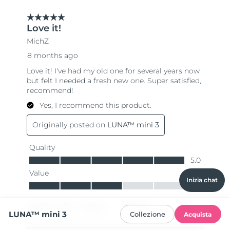
Inizia chat
LUNA™ mini 3
Collezione
Acquista