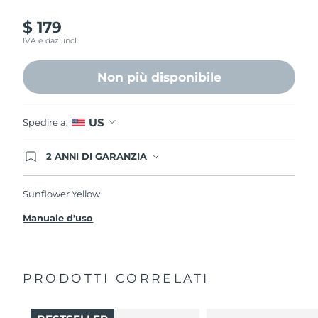
$ 179
IVA e dazi incl.
Non più disponibile
US
Spedire a:
2 ANNI DI GARANZIA
Gli ordini registrati oggi avranno una copertura
completa della garanzia FOREO. Questo significa
che, in caso di difetti nei primi 2 anni dalla data di
Sunflower Yellow
acquisto, FOREO sostituirà il tuo prodotto
gratuitamente.
Manuale d'uso
PRODOTTI CORRELATI