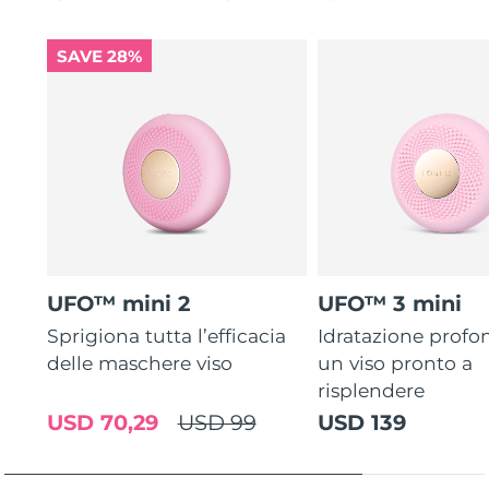
SAVE 28%
UFO™ mini 2
UFO™ 3 mini
Sprigiona tutta l’efficacia
Idratazione profo
delle maschere viso
un viso pronto a
risplendere
USD 70,29
USD 99
USD 139