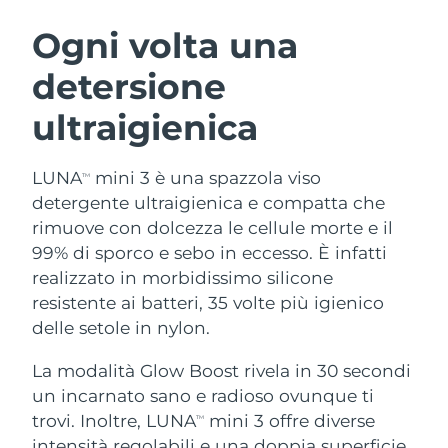
ROUTINE BEAUTY SVEDESI
Austria
Consegna stimata
09/08/2026
Ogni volta una
detersione
Bahrein
Consegna stimata
10/08/2026
ultraigienica
Detersione viso
Lifting viso
Belgio
Consegna stimata
09/08/2026
LUNA™ 4 pacchetto
BEAR™ 2 pacchetto
Bermuda
Consegna stimata
15/08/2026
LUNA
mini 3 è una spazzola viso
TM
Anti-aging massage
Microcurrent toning
detergente ultraigienica e compatta che
Bosnia ed
rimuove con dolcezza le cellule morte e il
Consegna stimata
12/08/2026
Idratazione
Igiene orale
Erzegovina
99% di sporco e sebo in eccesso. È infatti
LUNA™ 4 Plus
BEAR™ 2 go
UFO™ 3 pacchetto
issa™ 4
realizzato in morbidissimo silicone
Massage, LED heating
Microcurrent toning on-the-go
Brunei
Consegna stimata
14/08/2026
TRATTAMENTI ANTI-AGE FAQ™
resistente ai batteri, 35 volte più igienico
Deep facial hydration
Hybrid silicone sonic toothbrush
delle setole in nylon.
Bulgaria
Consegna stimata
09/08/2026
NEW
LUNA™ 4 Men
BEAR™ 2 eyes & lips
UFO™ 3 LED
La modalità Glow Boost rivela in 30 secondi
issa™ 4 plus
Canada
For men, anti-aging massage
Microcurrent line smoothing device
Consegna stimata
13/08/2026
un incarnato sano e radioso ovunque ti
Near-infrared and red light therapy
Smart hybrid silicone sonic toothbrush
device
Anti-age
Trattamenti LED
trovi. Inoltre, LUNA
mini 3 offre diverse
TM
Cile
Consegna stimata
13/08/2026
intensità regolabili e una doppia superficie