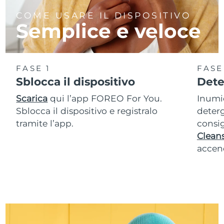
COME USARE IL DISPOSITIVO
Semplice e veloce
FASE 1
FASE
Sblocca il dispositivo
Dete
Scarica
qui l’app FOREO For You.
Inumid
Sblocca il dispositivo e registralo
deterg
tramite l’app.
consig
Cleans
accend