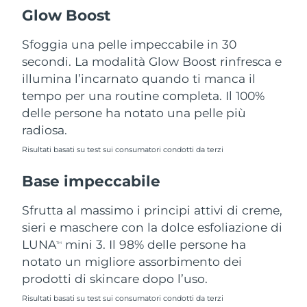
Turchia
Consegna stimata
10/08/2026
Glow Boost
Emirati Arabi Uniti
Sfoggia una pelle impeccabile in 30
Consegna stimata
10/08/2026
secondi. La modalità Glow Boost rinfresca e
Regno Unito
Consegna stimata
09/08/2026
illumina l’incarnato quando ti manca il
tempo per una routine completa. Il 100%
Stati Uniti
Consegna stimata
10/08/2026
delle persone ha notato una pelle più
radiosa.
Uzbekistan
Consegna stimata
14/08/2026
Risultati basati su test sui consumatori condotti da terzi
Vietnam
Consegna stimata
15/08/2026
Base impeccabile
Sfrutta al massimo i principi attivi di creme,
sieri e maschere con la dolce esfoliazione di
LUNA
mini 3. Il 98% delle persone ha
TM
notato un migliore assorbimento dei
prodotti di skincare dopo l’uso.
Risultati basati su test sui consumatori condotti da terzi