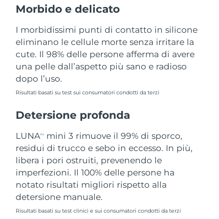
Morbido e delicato
Filippine
Consegna stimata
12/08/2026
I morbidissimi punti di contatto in silicone
Polonia
Consegna stimata
10/08/2026
eliminano le cellule morte senza irritare la
cute. Il 98% delle persone afferma di avere
Portogallo
Consegna stimata
09/08/2026
una pelle dall’aspetto più sano e radioso
dopo l’uso.
Portorico
Consegna stimata
11/08/2026
Risultati basati su test sui consumatori condotti da terzi
Qatar
Consegna stimata
10/08/2026
Detersione profonda
Riunione
Consegna stimata
14/08/2026
LUNA
mini 3 rimuove il 99% di sporco,
TM
Romania
residui di trucco e sebo in eccesso. In più,
Consegna stimata
09/08/2026
libera i pori ostruiti, prevenendo le
Russia
Consegna stimata
17/08/2026
imperfezioni. Il 100% delle persone ha
notato risultati migliori rispetto alla
Arabia Saudita
Consegna stimata
10/08/2026
detersione manuale.
Risultati basati su test clinici e sui consumatori condotti da terzi
Singapore
Consegna stimata
11/08/2026