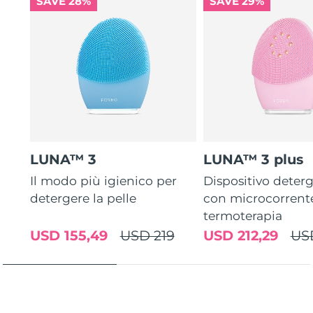
SAVE 28%
SAVE 29%
LUNA™ 3
LUNA™ 3 plus
Il modo più igienico per
Dispositivo deterg
detergere la pelle
con microcorrent
termoterapia
USD 155,49
USD 219
USD 212,29
US