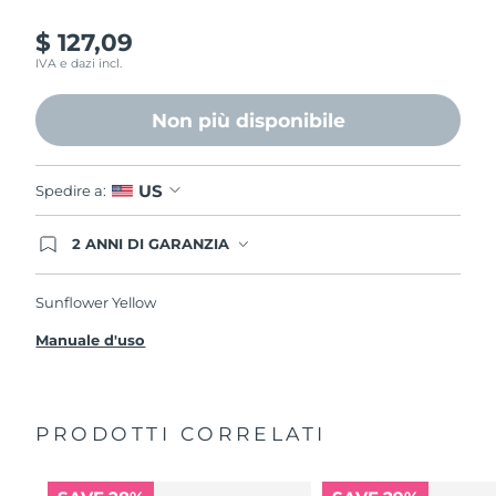
$ 127,09
IVA e dazi incl.
Non più disponibile
US
Spedire a:
2 ANNI DI GARANZIA
Gli ordini registrati oggi avranno una copertura
completa della garanzia FOREO. Questo significa
che, in caso di difetti nei primi 2 anni dalla data di
Sunflower Yellow
acquisto, FOREO sostituirà il tuo prodotto
gratuitamente.
Manuale d'uso
PRODOTTI CORRELATI