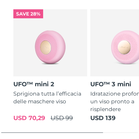
SAVE 28%
UFO™ mini 2
UFO™ 3 mini
Sprigiona tutta l’efficacia
Idratazione profo
delle maschere viso
un viso pronto a
risplendere
USD 70,29
USD 99
USD 139