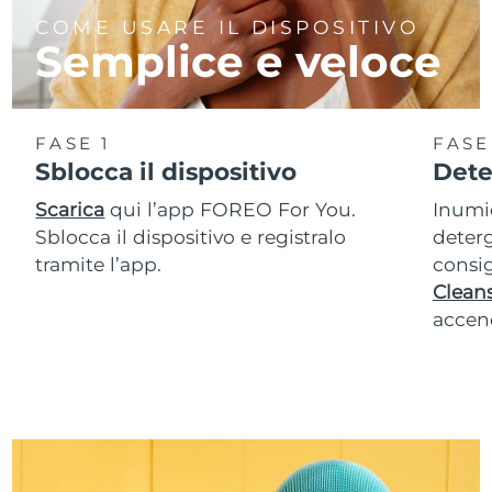
COME USARE IL DISPOSITIVO
Semplice e veloce
FASE 1
FASE
Sblocca il dispositivo
Dete
Scarica
qui l’app FOREO For You.
Inumid
Sblocca il dispositivo e registralo
deterg
tramite l’app.
consig
Cleans
accend