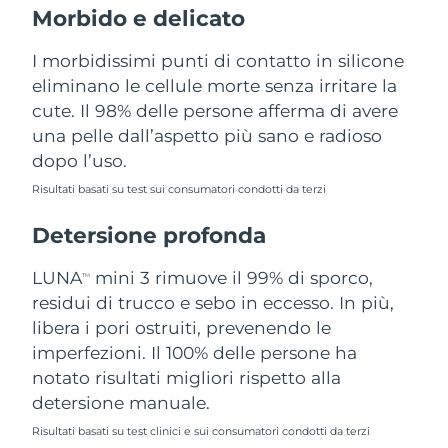
Morbido e delicato
Filippine
Consegna stimata
11.08.2026
I morbidissimi punti di contatto in silicone
Polonia
Consegna stimata
09.08.2026
eliminano le cellule morte senza irritare la
cute. Il 98% delle persone afferma di avere
Portogallo
Consegna stimata
08.08.2026
una pelle dall’aspetto più sano e radioso
dopo l’uso.
Portorico
Consegna stimata
10.08.2026
Risultati basati su test sui consumatori condotti da terzi
Qatar
Consegna stimata
09.08.2026
Detersione profonda
Riunione
Consegna stimata
13.08.2026
LUNA
mini 3 rimuove il 99% di sporco,
TM
Romania
residui di trucco e sebo in eccesso. In più,
Consegna stimata
08.08.2026
libera i pori ostruiti, prevenendo le
Russia
Consegna stimata
16.08.2026
imperfezioni. Il 100% delle persone ha
notato risultati migliori rispetto alla
Arabia Saudita
Consegna stimata
09.08.2026
detersione manuale.
Risultati basati su test clinici e sui consumatori condotti da terzi
Singapore
Consegna stimata
10.08.2026