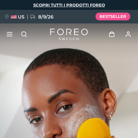
Salta
SCOPRI TUTTI I PRODOTTI FOREO
al
contenuto
principale
US
8/9/26
BESTSELLER
NUOVO
Accedi
Lingua
BREAKING NEWS
Profilo utente
English
Deutsch
Español
I miei dispositivi
FAQ™ Pure Beauty-Tech Elixir
Français
Italiano
Português
I miei ordini
Polski
Svenska
Русский
Türkçe
简体中文
繁體中文
I miei indirizzi
issa™ Teeth Whitening Set
I miei abbonamenti