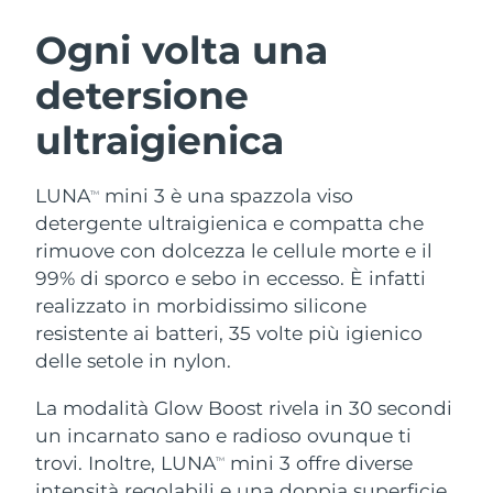
ROUTINE BEAUTY SVEDESI
Austria
Consegna stimata
08.08.2026
Ogni volta una
detersione
Bahrein
Consegna stimata
09.08.2026
ultraigienica
Detersione viso
Lifting viso
Belgio
Consegna stimata
08.08.2026
LUNA™ 4 pacchetto
BEAR™ 2 pacchetto
Bermuda
Consegna stimata
14.08.2026
LUNA
mini 3 è una spazzola viso
TM
Anti-aging massage
Microcurrent toning
detergente ultraigienica e compatta che
Bosnia ed
rimuove con dolcezza le cellule morte e il
Consegna stimata
11.08.2026
Idratazione
Igiene orale
Erzegovina
99% di sporco e sebo in eccesso. È infatti
LUNA™ 4 Plus
BEAR™ 2 go
UFO™ 3 pacchetto
issa™ 4
realizzato in morbidissimo silicone
Massage, LED heating
Microcurrent toning on-the-go
Brunei
Consegna stimata
13.08.2026
TRATTAMENTI ANTI-AGE FAQ™
resistente ai batteri, 35 volte più igienico
Deep facial hydration
Hybrid silicone sonic toothbrush
delle setole in nylon.
Bulgaria
Consegna stimata
08.08.2026
NEW
LUNA™ 4 Men
BEAR™ 2 eyes & lips
UFO™ 3 LED
La modalità Glow Boost rivela in 30 secondi
issa™ 4 plus
Canada
For men, anti-aging massage
Microcurrent line smoothing device
Consegna stimata
12.08.2026
un incarnato sano e radioso ovunque ti
Near-infrared and red light therapy
Smart hybrid silicone sonic toothbrush
device
Anti-age
Trattamenti LED
trovi. Inoltre, LUNA
mini 3 offre diverse
TM
Cile
Consegna stimata
12.08.2026
intensità regolabili e una doppia superficie