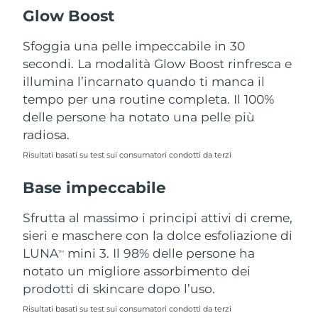
Turchia
Consegna stimata
09.08.2026
Glow Boost
Emirati Arabi Uniti
Sfoggia una pelle impeccabile in 30
Consegna stimata
09.08.2026
secondi. La modalità Glow Boost rinfresca e
Regno Unito
Consegna stimata
08.08.2026
illumina l’incarnato quando ti manca il
tempo per una routine completa. Il 100%
Stati Uniti
Consegna stimata
09.08.2026
delle persone ha notato una pelle più
radiosa.
Uzbekistan
Consegna stimata
13.08.2026
Risultati basati su test sui consumatori condotti da terzi
Vietnam
Consegna stimata
14.08.2026
Base impeccabile
Sfrutta al massimo i principi attivi di creme,
sieri e maschere con la dolce esfoliazione di
LUNA
mini 3. Il 98% delle persone ha
TM
notato un migliore assorbimento dei
prodotti di skincare dopo l’uso.
Risultati basati su test sui consumatori condotti da terzi