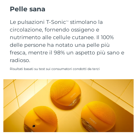
Pelle sana
Slovacchia
Consegna stimata
08.08.2026
Le pulsazioni T-Sonic
stimolano la
TM
Slovenia
Consegna stimata
08.08.2026
circolazione, fornendo ossigeno e
nutrimento alle cellule cutanee. Il 100%
Sudafrica
Consegna stimata
16.08.2026
delle persone ha notato una pelle più
fresca, mentre il 98% un aspetto più sano e
Corea del Sud
Consegna stimata
10.08.2026
radioso.
Risultati basati su test sui consumatori condotti da terzi
Spagna
Consegna stimata
08.08.2026
Svezia
Consegna stimata
08.08.2026
Svizzera
Consegna stimata
08.08.2026
Taiwan
Consegna stimata
13.08.2026
Thailandia
Consegna stimata
12.08.2026