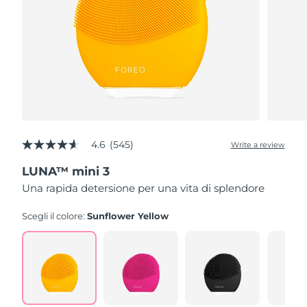
4.6
(545)
Write a review
4.6
out
LUNA™ mini 3
of
5
Una rapida detersione per una vita di splendore
stars,
average
rating
Scegli il colore:
Sunflower Yellow
value.
Read
545
Reviews.
Same
page
link.