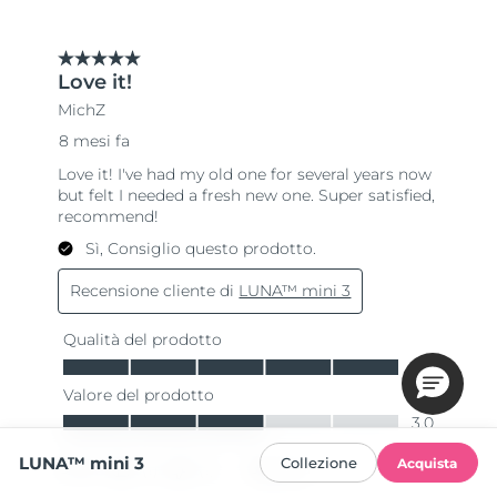
LUNA™ mini 3
Collezione
Acquista