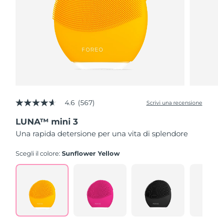
4.6
(567)
Scrivi una recensione
4.6
stelle
LUNA™ mini 3
su
5
Una rapida detersione per una vita di splendore
,
valore
di
Scegli il colore:
Sunflower Yellow
valutazione
medio.
Read
567
Reviews.
Stesso
link
alla