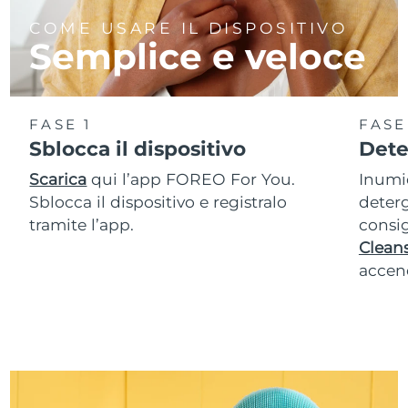
COME USARE IL DISPOSITIVO
Semplice e veloce
FASE 1
FASE
Sblocca il dispositivo
Dete
Scarica
qui l’app FOREO For You.
Inumid
Sblocca il dispositivo e registralo
deterg
tramite l’app.
consig
Cleans
accend