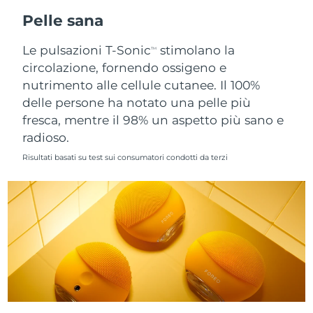
Pelle sana
Slovacchia
Consegna stimata
8/11/26
Le pulsazioni T-Sonic
stimolano la
TM
Slovenia
Consegna stimata
8/11/26
circolazione, fornendo ossigeno e
nutrimento alle cellule cutanee. Il 100%
Sudafrica
Consegna stimata
8/19/26
delle persone ha notato una pelle più
fresca, mentre il 98% un aspetto più sano e
Corea del Sud
Consegna stimata
8/13/26
radioso.
Risultati basati su test sui consumatori condotti da terzi
Spagna
Consegna stimata
8/11/26
Svezia
Consegna stimata
8/11/26
Svizzera
Consegna stimata
8/11/26
Taiwan
Consegna stimata
8/16/26
Thailandia
Consegna stimata
8/15/26