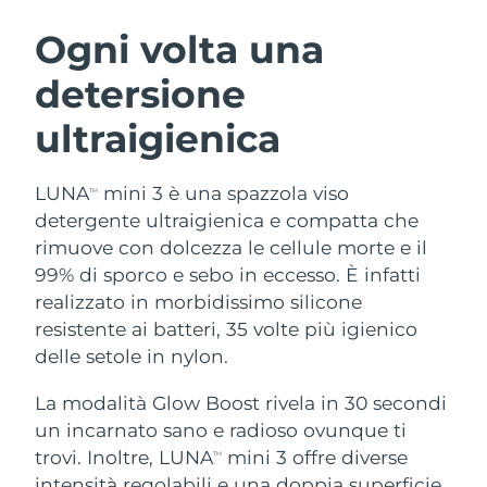
ROUTINE BEAUTY SVEDESI
Austria
Consegna stimata
8/11/26
Ogni volta una
detersione
Bahrein
Consegna stimata
8/12/26
ultraigienica
Detersione viso
Lifting viso
Belgio
Consegna stimata
8/11/26
LUNA™ 4 pacchetto
BEAR™ 2 pacchetto
Bermuda
Consegna stimata
8/17/26
LUNA
mini 3 è una spazzola viso
TM
Anti-aging massage
Microcurrent toning
detergente ultraigienica e compatta che
Bosnia ed
rimuove con dolcezza le cellule morte e il
Consegna stimata
8/14/26
Idratazione
Igiene orale
Erzegovina
99% di sporco e sebo in eccesso. È infatti
LUNA™ 4 Plus
BEAR™ 2 go
UFO™ 3 pacchetto
issa™ 4
realizzato in morbidissimo silicone
Massage, LED heating
Microcurrent toning on-the-go
Brunei
Consegna stimata
8/16/26
TRATTAMENTI ANTI-AGE FAQ™
resistente ai batteri, 35 volte più igienico
Deep facial hydration
Hybrid silicone sonic toothbrush
delle setole in nylon.
Bulgaria
Consegna stimata
8/11/26
NEW
LUNA™ 4 Men
BEAR™ 2 eyes & lips
UFO™ 3 LED
La modalità Glow Boost rivela in 30 secondi
issa™ 4 plus
Canada
For men, anti-aging massage
Microcurrent line smoothing device
Consegna stimata
8/15/26
un incarnato sano e radioso ovunque ti
Near-infrared and red light therapy
Smart hybrid silicone sonic toothbrush
device
Anti-age
Trattamenti LED
trovi. Inoltre, LUNA
mini 3 offre diverse
TM
Cile
Consegna stimata
8/15/26
intensità regolabili e una doppia superficie