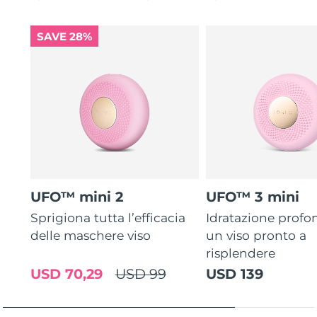
SAVE 28%
UFO™ mini 2
UFO™ 3 mini
Sprigiona tutta l’efficacia
Idratazione profo
delle maschere viso
un viso pronto a
risplendere
USD 70,29
USD 99
USD 139