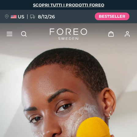
Salta
SCOPRI TUTTI I PRODOTTI FOREO
al
contenuto
principale
US
8/12/26
BESTSELLER
NUOVO
Accedi
Lingua
BREAKING NEWS
Profilo utente
English
Deutsch
Español
I miei dispositivi
FAQ™ Pure Beauty-Tech Elixir
Français
Italiano
Português
I miei ordini
Polski
Svenska
Русский
Türkçe
简体中文
繁體中文
I miei indirizzi
issa™ Teeth Whitening Set
I miei abbonamenti