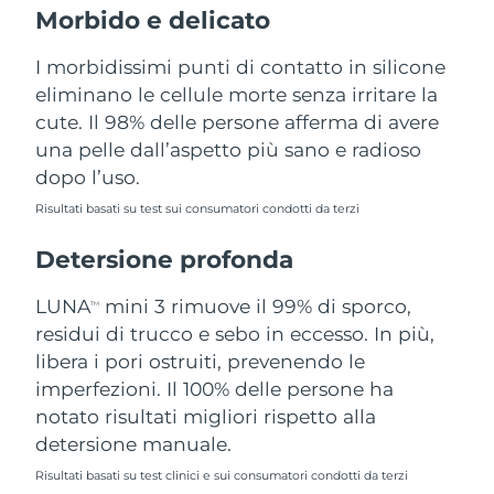
Morbido e delicato
Filippine
Consegna stimata
8/14/26
I morbidissimi punti di contatto in silicone
Polonia
Consegna stimata
8/12/26
eliminano le cellule morte senza irritare la
cute. Il 98% delle persone afferma di avere
Portogallo
Consegna stimata
8/11/26
una pelle dall’aspetto più sano e radioso
dopo l’uso.
Portorico
Consegna stimata
8/13/26
Risultati basati su test sui consumatori condotti da terzi
Qatar
Consegna stimata
8/12/26
Detersione profonda
Riunione
Consegna stimata
8/16/26
LUNA
mini 3 rimuove il 99% di sporco,
TM
Romania
residui di trucco e sebo in eccesso. In più,
Consegna stimata
8/11/26
libera i pori ostruiti, prevenendo le
Russia
Consegna stimata
8/19/26
imperfezioni. Il 100% delle persone ha
notato risultati migliori rispetto alla
Arabia Saudita
Consegna stimata
8/12/26
detersione manuale.
Risultati basati su test clinici e sui consumatori condotti da terzi
Singapore
Consegna stimata
8/13/26