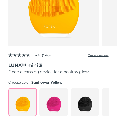
4.6
(545)
Write a review
4.6
out
LUNA™ mini 3
of
5
Deep cleansing device for a healthy glow
stars,
average
rating
Choose color:
Sunflower Yellow
value.
Read
545
Reviews.
Same
page
link.