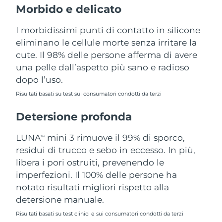
Morbido e delicato
Filippine
Consegna stimata
11.08.2026
I morbidissimi punti di contatto in silicone
Polonia
Consegna stimata
09.08.2026
eliminano le cellule morte senza irritare la
cute. Il 98% delle persone afferma di avere
Portogallo
Consegna stimata
08.08.2026
una pelle dall’aspetto più sano e radioso
dopo l’uso.
Portorico
Consegna stimata
10.08.2026
Risultati basati su test sui consumatori condotti da terzi
Qatar
Consegna stimata
09.08.2026
Detersione profonda
Riunione
Consegna stimata
13.08.2026
LUNA
mini 3 rimuove il 99% di sporco,
TM
Romania
residui di trucco e sebo in eccesso. In più,
Consegna stimata
08.08.2026
libera i pori ostruiti, prevenendo le
Russia
Consegna stimata
16.08.2026
imperfezioni. Il 100% delle persone ha
notato risultati migliori rispetto alla
Arabia Saudita
Consegna stimata
09.08.2026
detersione manuale.
Risultati basati su test clinici e sui consumatori condotti da terzi
Singapore
Consegna stimata
10.08.2026