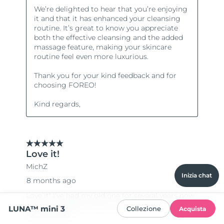
Inizia chat
LUNA™ mini 3
Collezione
Acquista