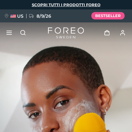
Salta
SCOPRI TUTTI I PRODOTTI FOREO
al
contenuto
principale
US
8/9/26
BESTSELLER
NUOVO
Accedi
Lingua
BREAKING NEWS
Profilo utente
English
Deutsch
Español
I miei dispositivi
FAQ™ Pure Beauty-Tech Elixir
Français
Italiano
Português
I miei ordini
Polski
Svenska
Русский
Türkçe
简体中文
繁體中文
I miei indirizzi
issa™ Teeth Whitening Set
I miei abbonamenti