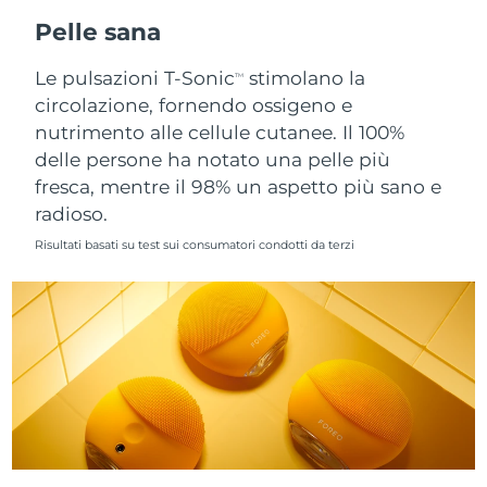
Pelle sana
Slovacchia
Consegna stimata
08.08.2026
Le pulsazioni T-Sonic
stimolano la
TM
Slovenia
Consegna stimata
08.08.2026
circolazione, fornendo ossigeno e
nutrimento alle cellule cutanee. Il 100%
Sudafrica
Consegna stimata
16.08.2026
delle persone ha notato una pelle più
fresca, mentre il 98% un aspetto più sano e
Corea del Sud
Consegna stimata
10.08.2026
radioso.
Risultati basati su test sui consumatori condotti da terzi
Spagna
Consegna stimata
08.08.2026
Svezia
Consegna stimata
08.08.2026
Svizzera
Consegna stimata
08.08.2026
Taiwan
Consegna stimata
13.08.2026
Thailandia
Consegna stimata
12.08.2026