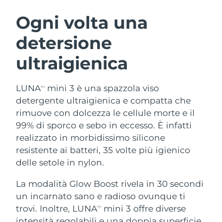
ROUTINE BEAUTY SVEDESI
Austria
Consegna stimata
08.08.2026
Ogni volta una
detersione
Bahrein
Consegna stimata
09.08.2026
ultraigienica
Detersione viso
Lifting viso
Belgio
Consegna stimata
08.08.2026
LUNA™ 4 pacchetto
BEAR™ 2 pacchetto
Bermuda
Consegna stimata
14.08.2026
LUNA
mini 3 è una spazzola viso
TM
Anti-aging massage
Microcurrent toning
detergente ultraigienica e compatta che
Bosnia ed
rimuove con dolcezza le cellule morte e il
Consegna stimata
11.08.2026
Idratazione
Igiene orale
Erzegovina
99% di sporco e sebo in eccesso. È infatti
LUNA™ 4 Plus
BEAR™ 2 go
UFO™ 3 pacchetto
issa™ 4
realizzato in morbidissimo silicone
Massage, LED heating
Microcurrent toning on-the-go
Brunei
Consegna stimata
13.08.2026
TRATTAMENTI ANTI-AGE FAQ™
resistente ai batteri, 35 volte più igienico
Deep facial hydration
Hybrid silicone sonic toothbrush
delle setole in nylon.
Bulgaria
Consegna stimata
08.08.2026
NEW
LUNA™ 4 Men
BEAR™ 2 eyes & lips
UFO™ 3 LED
La modalità Glow Boost rivela in 30 secondi
issa™ 4 plus
Canada
For men, anti-aging massage
Microcurrent line smoothing device
Consegna stimata
12.08.2026
un incarnato sano e radioso ovunque ti
Near-infrared and red light therapy
Smart hybrid silicone sonic toothbrush
device
Anti-age
Trattamenti LED
trovi. Inoltre, LUNA
mini 3 offre diverse
TM
Cile
Consegna stimata
12.08.2026
intensità regolabili e una doppia superficie