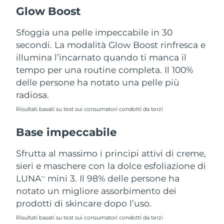
Turchia
Consegna stimata
09.08.2026
Glow Boost
Emirati Arabi Uniti
Sfoggia una pelle impeccabile in 30
Consegna stimata
09.08.2026
secondi. La modalità Glow Boost rinfresca e
Regno Unito
Consegna stimata
08.08.2026
illumina l’incarnato quando ti manca il
tempo per una routine completa. Il 100%
Stati Uniti
Consegna stimata
09.08.2026
delle persone ha notato una pelle più
radiosa.
Uzbekistan
Consegna stimata
13.08.2026
Risultati basati su test sui consumatori condotti da terzi
Vietnam
Consegna stimata
14.08.2026
Base impeccabile
Sfrutta al massimo i principi attivi di creme,
sieri e maschere con la dolce esfoliazione di
LUNA
mini 3. Il 98% delle persone ha
TM
notato un migliore assorbimento dei
prodotti di skincare dopo l’uso.
Risultati basati su test sui consumatori condotti da terzi