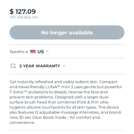
$ 127.09
VAT and duty incl.
No longer available
US
Spedire a:
2 YEAR WARRANTY
Ordering today registers you for full FOREO
warranty coverage. This means if you experience
issues within 2-year of purchase, FOREO will
Get instantly refreshed and visibly radiant skin. Compact
replace your product free of charge.
and travel-friendly LUNA™ mini 3 uses gentle but powerful
T-Sonic™ pulsations to deeply cleanse the face and
prevent skin problems. Designed with a larger dual-
surface brush head that combines thick & thin ultra-
hygienic silicone touchpoints for all skin types. This device
also features 12 adjustable massage intensities, and brand
new 30-sec Glow Boost mode – for comfort and
convenience.