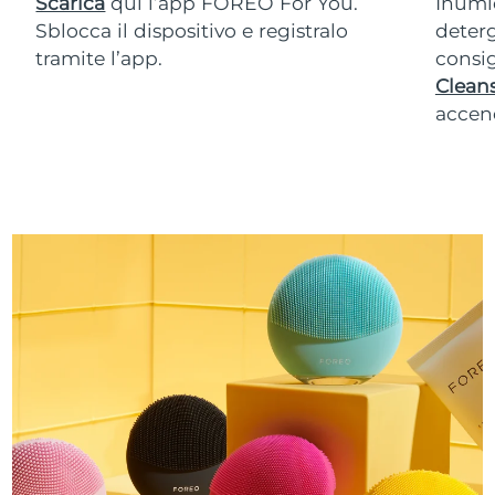
Scarica
qui l’app FOREO For You.
Inumid
Sblocca il dispositivo e registralo
deterg
tramite l’app.
consig
Cleans
accend