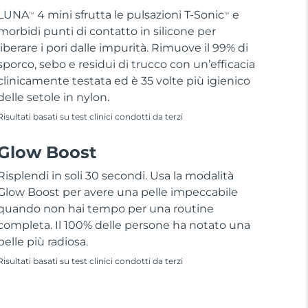
LUNA
4 mini sfrutta le pulsazioni T-Sonic
e
TM
TM
morbidi punti di contatto in silicone per
liberare i pori dalle impurità. Rimuove il 99% di
sporco, sebo e residui di trucco con un’efficacia
clinicamente testata ed è 35 volte più igienico
delle setole in nylon.
Risultati basati su test clinici condotti da terzi
Glow Boost
Risplendi in soli 30 secondi. Usa la modalità
Glow Boost per avere una pelle impeccabile
quando non hai tempo per una routine
completa. Il 100% delle persone ha notato una
pelle più radiosa.
Risultati basati su test clinici condotti da terzi