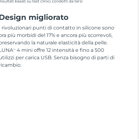
Risultati basati su test clinici condotti da terzi
Design migliorato
I rivoluzionari punti di contatto in silicone sono
ora più morbidi del 17% e ancora più scorrevoli,
preservando la naturale elasticità della pelle.
LUNA
4 mini offre 12 intensità e fino a 500
TM
utilizzi per carica USB. Senza bisogno di parti di
ricambio.