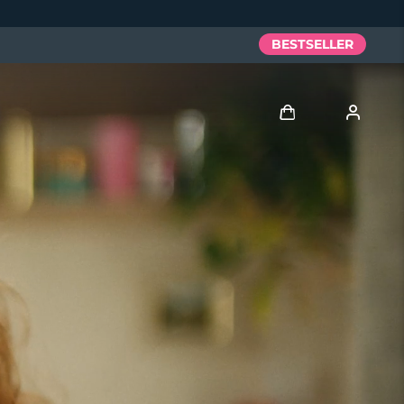
BESTSELLER
Accedi
Profilo utente
I miei dispositivi
I miei ordini
I miei indirizzi
I miei abbonamenti