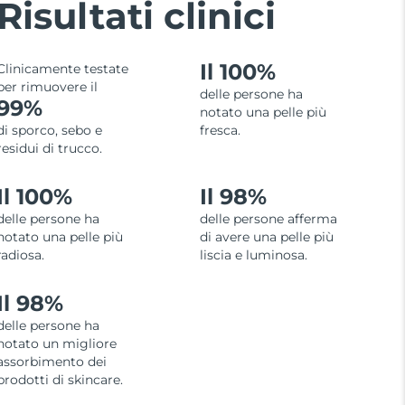
Risultati clinici
Il 100%
Clinicamente testate
per rimuovere il
delle persone ha
99%
notato una pelle più
di sporco, sebo e
fresca.
residui di trucco.
Il 100%
Il 98%
delle persone ha
delle persone afferma
notato una pelle più
di avere una pelle più
radiosa.
liscia e luminosa.
Il 98%
delle persone ha
notato un migliore
assorbimento dei
prodotti di skincare.