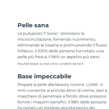
Epilazione
Skincare FAQ™
Cura del corpo
Skincare FAQ™
FAQ™ prodotti
FAQ™ skincare
All FAQ™ skincare
All FAQ™ skincare
PEACH™ 2 Pro Max
BEAR™ 2 body
All hair treatments
All FAQ™ skincare
Professional IPL hair removal device
Microcurrent body toning
Trattamento anti-
FAQ™ prodotti
Pelle sana
FAQ™ prodotti
acne
FAQ™ products
Contorno occhi
All anti-aging treatments
All LED treatments
PEACH™ 2
LUNA™ 4 body
Le pulsazioni T-Sonic
stimolano la
TM
All toning treatments
ESPADA™ 2 plus
BEAR™ 2 eyes & lips
IPL hair removal
Massaging body brush
microcircolazione, fornendo nutrimento,
Recurring acne LED therapy
Microcurrent line smoothing device
eliminando le tossine e promuovendo il flusso
linfatico. Il 100% delle persone ha notato una
PEACH™ 2 go
Siero SUPERCHARGED™
Cura dei capelli
Cura dei pori
pelle più fresca, il 96% un aspetto più sano.
ESPADA™ 2
IRIS™ 2
Travel-friendly IPL hair removal
Firming body serum
LUNA™ 4 hair
Risultati basati su test clinici condotti da terzi
KIWI™ derma
Acne treatment device
Rejuvenating eye massager
NEW
2-in-1 LED scalp massager
Diamond microdermabrasion .
Base impeccabile
PEACH™ Cooling Prep Gel
Sbiancamento
ESPADA™ Blemish Solution
Skincare per contorno occhi
dentale
Cooling IPL hair removal gel
Prepara la pelle alla beauty routine. LUNA
4
TM
FLIP™ play advanced
KIWI™
Concentrated acne gel
Advanced eye care treatment
mini consente ai principi attivi di creme, sieri e
issa™ Teeth Whitening Set
LED light hairbrush
Blackhead remover
maschere di penetrare a fondo, dove possono
Dual LED + sonic device & 18% PAP gel
DI PIÙ
fornire i massimi benefici. Il 98% delle persone
Dispositivi ESPADA™
Dispositivi per contorno occhi
LUNA™ Dual-Peptide Scalp
ha notato un migliore assorbimento dei