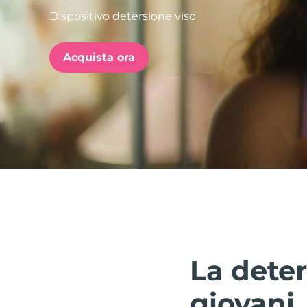
Dispositivo detersione viso
issa™ Teeth Whitening Set
Acquista ora
FAQ™ Dual LED Panel
POPOLARE
Offerte speciali
Bestseller
La deter
giovani