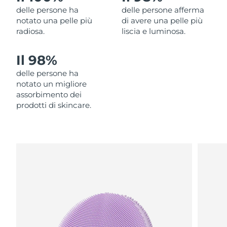
delle persone ha
delle persone afferma
Filippine
Consegna stimata
12/08/2026
notato una pelle più
di avere una pelle più
radiosa.
liscia e luminosa.
Polonia
Consegna stimata
10/08/2026
Il 98%
Portogallo
Consegna stimata
09/08/2026
delle persone ha
Portorico
Consegna stimata
11/08/2026
notato un migliore
assorbimento dei
Qatar
prodotti di skincare.
Consegna stimata
10/08/2026
Riunione
Consegna stimata
14/08/2026
Romania
Consegna stimata
09/08/2026
Russia
Consegna stimata
17/08/2026
Arabia Saudita
Consegna stimata
10/08/2026
Singapore
Consegna stimata
11/08/2026