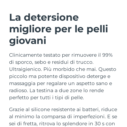
ROUTINE BEAUTY SVEDESI
Austria
Consegna stimata
09/08/2026
La detersione
Bahrein
Consegna stimata
10/08/2026
migliore per le pelli
Detersione viso
Lifting viso
Belgio
Consegna stimata
09/08/2026
giovani
LUNA™ 4 pacchetto
BEAR™ 2 pacchetto
Bermuda
Consegna stimata
15/08/2026
Anti-aging massage
Microcurrent toning
Clinicamente testato per rimuovere il 99%
di sporco, sebo e residui di trucco.
Bosnia ed
Consegna stimata
12/08/2026
Idratazione
Igiene orale
Erzegovina
Ultraigienico. Più morbido che mai. Questo
LUNA™ 4 Plus
BEAR™ 2 go
piccolo ma potente dispositivo deterge e
UFO™ 3 pacchetto
issa™ 4
Massage, LED heating
Microcurrent toning on-the-go
Brunei
Consegna stimata
14/08/2026
massaggia per regalare un aspetto sano e
TRATTAMENTI ANTI-AGE FAQ™
Deep facial hydration
Hybrid silicone sonic toothbrush
radioso. La testina a due zone lo rende
Bulgaria
Consegna stimata
09/08/2026
perfetto per tutti i tipi di pelle.
NEW
LUNA™ 4 Men
BEAR™ 2 eyes & lips
UFO™ 3 LED
issa™ 4 plus
Canada
For men, anti-aging massage
Microcurrent line smoothing device
Consegna stimata
13/08/2026
Grazie al silicone resistente ai batteri, riduce
Near-infrared and red light therapy
Smart hybrid silicone sonic toothbrush
al minimo la comparsa di imperfezioni. E se
device
Anti-age
Trattamenti LED
Cile
Consegna stimata
13/08/2026
sei di fretta, ritrova lo splendore in 30 s con