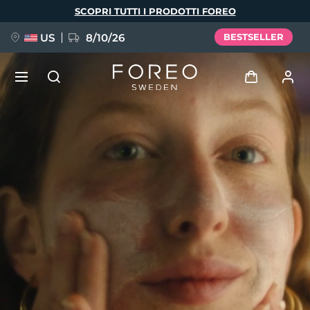
Salta
SCOPRI TUTTI I PRODOTTI FOREO
al
contenuto
principale
US
8/10/26
BESTSELLER
NUOVO
Accedi
Lingua
BREAKING NEWS
Profilo utente
English
Deutsch
Español
I miei dispositivi
FAQ™ Pure Beauty-Tech Elixir
Français
Italiano
Português
I miei ordini
Polski
Svenska
Русский
Türkçe
简体中文
繁體中文
I miei indirizzi
issa™ Teeth Whitening Set
I miei abbonamenti