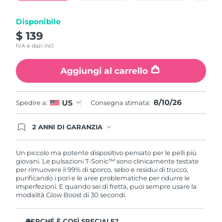
pagina.
Turchia
Consegna stimata
10/08/2026
Disponibile
Emirati Arabi Uniti
Consegna stimata
10/08/2026
$ 139
IVA e dazi incl.
Regno Unito
Consegna stimata
09/08/2026
Aggiungi al carrello
Stati Uniti
Consegna stimata
10/08/2026
Uzbekistan
Consegna stimata
14/08/2026
8/10/26
US
Spedire a:
Consegna stimata:
Vietnam
Consegna stimata
15/08/2026
2 ANNI DI GARANZIA
Gli ordini registrati oggi avranno una copertura
completa della garanzia FOREO. Questo significa
che, in caso di difetti nei primi 2 anni dalla data di
Un piccolo ma potente dispositivo pensato per le pelli più
acquisto, FOREO sostituirà il tuo prodotto
giovani. Le pulsazioni T-Sonic™ sono clinicamente testate
gratuitamente.
per rimuovere il 99% di sporco, sebo e residui di trucco,
purificando i pori e le aree problematiche per ridurre le
imperfezioni. E quando sei di fretta, puoi sempre usare la
modalità Glow Boost di 30 secondi.
PERCHÉ È COSÌ SPECIALE?