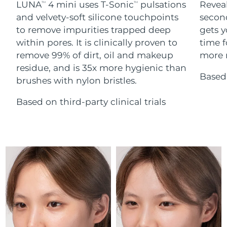
Advanced pore care essentials
LUNA
4 mini uses T-Sonic
pulsations
Reveal
For healthy hair
TM
TM
18% PAP
Israele
Consegna stimata
13/08/2026
Cosmetici
Uomini
and velvety-soft silicone touchpoints
secon
to remove impurities trapped deep
gets y
Italia
Consegna stimata
09/08/2026
within pores. It is clinically proven to
time f
remove 99% of dirt, oil and makeup
more r
Giappone
Consegna stimata
12/08/2026
residue, and is 35x more hygienic than
Based 
Vedi tutto
brushes with nylon bristles.
Jersey
Consegna stimata
14/08/2026
Based on third-party clinical trials
Kazakistan
Consegna stimata
11/08/2026
APP FOREO
Kuwait
Consegna stimata
09/08/2026
CHI SIAMO
Lettonia
Consegna stimata
09/08/2026
Libano
Consegna stimata
10/08/2026
Lituania
Consegna stimata
09/08/2026
Lussemburgo
Consegna stimata
09/08/2026