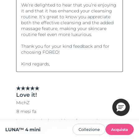
LUNA™ 4 mini
Collezione
Acquista