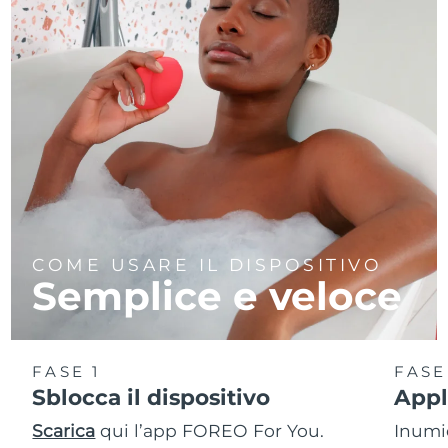
COME USARE IL DISPOSITIVO
Semplice e veloce
FASE 1
FASE
Sblocca il dispositivo
Appl
Scarica
qui l’app FOREO For You.
Inumid