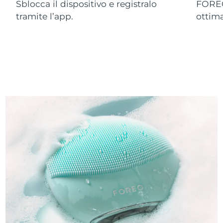
Sblocca il dispositivo e registralo
FOREO
tramite l’app.
ottim