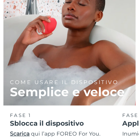
COME USARE IL DISPOSITIVO
Semplice e veloce
FASE 1
FASE
Sblocca il dispositivo
Appl
Scarica
qui l’app FOREO For You.
Inumid