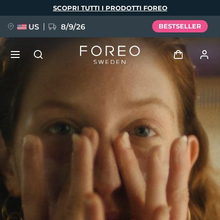
Salta
SCOPRI TUTTI I PRODOTTI FOREO
al
contenuto
principale
US
8/9/26
BESTSELLER
NUOVO
Accedi
Lingua
BREAKING NEWS
Profilo utente
English
Deutsch
Español
I miei dispositivi
FAQ™ Pure Beauty-Tech Elixir
Français
Italiano
Português
I miei ordini
Polski
Svenska
Русский
Türkçe
简体中文
繁體中文
I miei indirizzi
issa™ Teeth Whitening Set
I miei abbonamenti