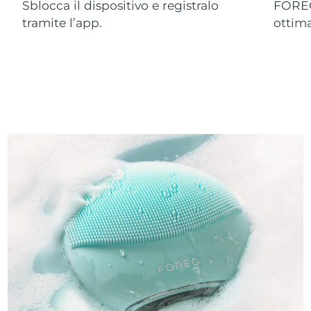
Sblocca il dispositivo e registralo
FOREO
tramite l’app.
ottim