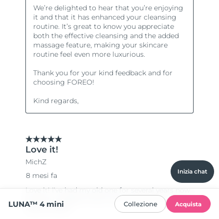
Inizia chat
LUNA™ 4 mini
Collezione
Acquista