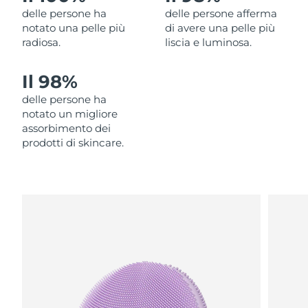
delle persone ha
delle persone afferma
Filippine
Consegna stimata
8/11/26
notato una pelle più
di avere una pelle più
radiosa.
liscia e luminosa.
Polonia
Consegna stimata
8/9/26
Il 98%
Portogallo
Consegna stimata
8/8/26
delle persone ha
Portorico
Consegna stimata
8/10/26
notato un migliore
assorbimento dei
Qatar
prodotti di skincare.
Consegna stimata
8/9/26
Riunione
Consegna stimata
8/13/26
Romania
Consegna stimata
8/8/26
Russia
Consegna stimata
8/16/26
Arabia Saudita
Consegna stimata
8/9/26
Singapore
Consegna stimata
8/10/26