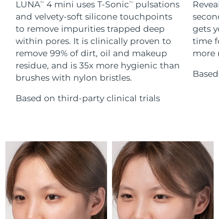
Advanced pore care essentials
LUNA
4 mini uses T-Sonic
pulsations
Reveal
For healthy hair
TM
TM
18% PAP
Israele
Consegna stimata
8/12/26
Cosmetici
Uomini
and velvety-soft silicone touchpoints
secon
to remove impurities trapped deep
gets y
Italia
Consegna stimata
8/8/26
within pores. It is clinically proven to
time f
remove 99% of dirt, oil and makeup
more r
Giappone
Consegna stimata
8/11/26
residue, and is 35x more hygienic than
Based 
Vedi tutto
brushes with nylon bristles.
Jersey
Consegna stimata
8/13/26
Based on third-party clinical trials
Kazakistan
Consegna stimata
8/10/26
APP FOREO
Kuwait
Consegna stimata
8/8/26
CHI SIAMO
Lettonia
Consegna stimata
8/8/26
Libano
Consegna stimata
8/9/26
Lituania
Consegna stimata
8/8/26
Lussemburgo
Consegna stimata
8/8/26