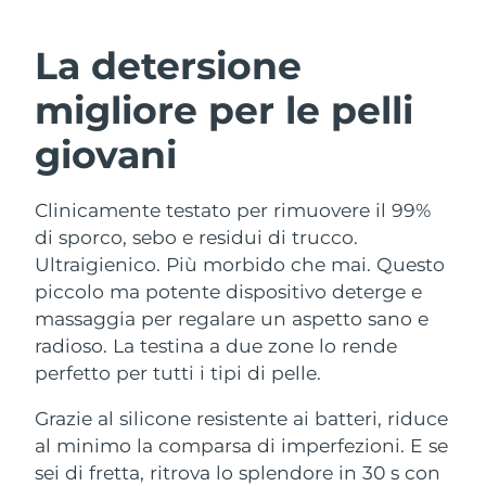
ROUTINE BEAUTY SVEDESI
Austria
Consegna stimata
8/8/26
La detersione
Bahrein
Consegna stimata
8/9/26
migliore per le pelli
Detersione viso
Lifting viso
Belgio
Consegna stimata
8/8/26
giovani
LUNA™ 4 pacchetto
BEAR™ 2 pacchetto
Bermuda
Consegna stimata
8/14/26
Anti-aging massage
Microcurrent toning
Clinicamente testato per rimuovere il 99%
di sporco, sebo e residui di trucco.
Bosnia ed
Consegna stimata
8/11/26
Idratazione
Igiene orale
Erzegovina
Ultraigienico. Più morbido che mai. Questo
LUNA™ 4 Plus
BEAR™ 2 go
piccolo ma potente dispositivo deterge e
UFO™ 3 pacchetto
issa™ 4
Massage, LED heating
Microcurrent toning on-the-go
Brunei
Consegna stimata
8/13/26
massaggia per regalare un aspetto sano e
TRATTAMENTI ANTI-AGE FAQ™
Deep facial hydration
Hybrid silicone sonic toothbrush
radioso. La testina a due zone lo rende
Bulgaria
Consegna stimata
8/8/26
perfetto per tutti i tipi di pelle.
NEW
LUNA™ 4 Men
BEAR™ 2 eyes & lips
UFO™ 3 LED
issa™ 4 plus
Canada
For men, anti-aging massage
Microcurrent line smoothing device
Consegna stimata
8/12/26
Grazie al silicone resistente ai batteri, riduce
Near-infrared and red light therapy
Smart hybrid silicone sonic toothbrush
al minimo la comparsa di imperfezioni. E se
device
Anti-age
Trattamenti LED
Cile
Consegna stimata
8/12/26
sei di fretta, ritrova lo splendore in 30 s con