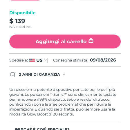
pagina.
Turchia
Consegna stimata
8/9/26
Disponibile
Emirati Arabi Uniti
Consegna stimata
8/9/26
$ 139
IVA e dazi incl.
Regno Unito
Consegna stimata
8/8/26
Aggiungi al carrello
Stati Uniti
Consegna stimata
8/9/26
Uzbekistan
Consegna stimata
8/13/26
09/08/2026
US
Spedire a:
Consegna stimata:
Vietnam
Consegna stimata
8/14/26
2 ANNI DI GARANZIA
Gli ordini registrati oggi avranno una copertura
completa della garanzia FOREO. Questo significa
che, in caso di difetti nei primi 2 anni dalla data di
Un piccolo ma potente dispositivo pensato per le pelli più
acquisto, FOREO sostituirà il tuo prodotto
giovani. Le pulsazioni T-Sonic™ sono clinicamente testate
gratuitamente.
per rimuovere il 99% di sporco, sebo e residui di trucco,
purificando i pori e le aree problematiche per ridurre le
imperfezioni. E quando sei di fretta, puoi sempre usare la
modalità Glow Boost di 30 secondi.
PERCHÉ È COSÌ SPECIALE?