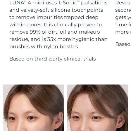
Advanced pore care essentials
LUNA
4 mini uses T-Sonic
pulsations
Reveal
For healthy hair
TM
TM
18% PAP
Israele
Consegna stimata
8/12/26
Cosmetici
Uomini
and velvety-soft silicone touchpoints
secon
to remove impurities trapped deep
gets y
Italia
Consegna stimata
8/8/26
within pores. It is clinically proven to
time f
remove 99% of dirt, oil and makeup
more r
Giappone
Consegna stimata
8/11/26
residue, and is 35x more hygienic than
Based 
Vedi tutto
brushes with nylon bristles.
Jersey
Consegna stimata
8/13/26
Based on third-party clinical trials
Kazakistan
Consegna stimata
8/10/26
APP FOREO
Kuwait
Consegna stimata
8/8/26
CHI SIAMO
Lettonia
Consegna stimata
8/8/26
Libano
Consegna stimata
8/9/26
Lituania
Consegna stimata
8/8/26
Lussemburgo
Consegna stimata
8/8/26