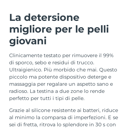
ROUTINE BEAUTY SVEDESI
Austria
Consegna stimata
8/8/26
La detersione
Bahrein
Consegna stimata
8/9/26
migliore per le pelli
Detersione viso
Lifting viso
Belgio
Consegna stimata
8/8/26
giovani
LUNA™ 4 pacchetto
BEAR™ 2 pacchetto
Bermuda
Consegna stimata
8/14/26
Anti-aging massage
Microcurrent toning
Clinicamente testato per rimuovere il 99%
di sporco, sebo e residui di trucco.
Bosnia ed
Consegna stimata
8/11/26
Idratazione
Igiene orale
Erzegovina
Ultraigienico. Più morbido che mai. Questo
LUNA™ 4 Plus
BEAR™ 2 go
piccolo ma potente dispositivo deterge e
UFO™ 3 pacchetto
issa™ 4
Massage, LED heating
Microcurrent toning on-the-go
Brunei
Consegna stimata
8/13/26
massaggia per regalare un aspetto sano e
TRATTAMENTI ANTI-AGE FAQ™
Deep facial hydration
Hybrid silicone sonic toothbrush
radioso. La testina a due zone lo rende
Bulgaria
Consegna stimata
8/8/26
perfetto per tutti i tipi di pelle.
NEW
LUNA™ 4 Men
BEAR™ 2 eyes & lips
UFO™ 3 LED
issa™ 4 plus
Canada
For men, anti-aging massage
Microcurrent line smoothing device
Consegna stimata
8/12/26
Grazie al silicone resistente ai batteri, riduce
Near-infrared and red light therapy
Smart hybrid silicone sonic toothbrush
al minimo la comparsa di imperfezioni. E se
device
Anti-age
Trattamenti LED
Cile
Consegna stimata
8/12/26
sei di fretta, ritrova lo splendore in 30 s con