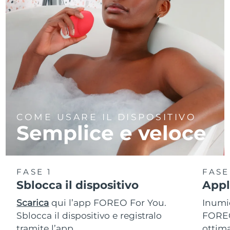
COME USARE IL DISPOSITIVO
Semplice e veloce
FASE 1
FASE
Sblocca il dispositivo
Appl
Scarica
qui l’app FOREO For You.
Inumid
Sblocca il dispositivo e registralo
FOREO
tramite l’app.
ottim