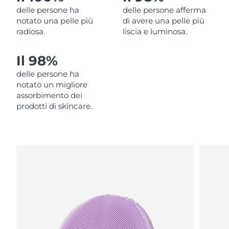
delle persone ha
delle persone afferma
Filippine
Consegna stimata
8/11/26
notato una pelle più
di avere una pelle più
radiosa.
liscia e luminosa.
Polonia
Consegna stimata
8/9/26
Il 98%
Portogallo
Consegna stimata
8/8/26
delle persone ha
Portorico
Consegna stimata
8/10/26
notato un migliore
assorbimento dei
Qatar
prodotti di skincare.
Consegna stimata
8/9/26
Riunione
Consegna stimata
8/13/26
Romania
Consegna stimata
8/8/26
Russia
Consegna stimata
8/16/26
Arabia Saudita
Consegna stimata
8/9/26
Singapore
Consegna stimata
8/10/26