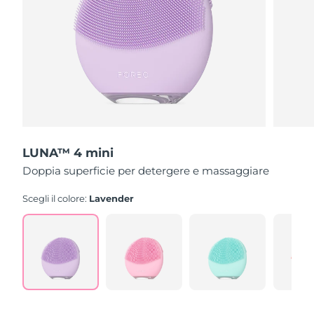
Slovacchia
Consegna stimata
8/8/26
Slovenia
Consegna stimata
8/8/26
Sudafrica
Consegna stimata
8/16/26
Corea del Sud
Consegna stimata
8/10/26
LUNA™ 4 mini
Spagna
Consegna stimata
8/8/26
Doppia superficie per detergere e massaggiare
Svezia
Consegna stimata
8/8/26
Scegli il colore:
Lavender
Svizzera
Consegna stimata
8/8/26
Taiwan
Consegna stimata
8/13/26
Thailandia
Consegna stimata
8/12/26