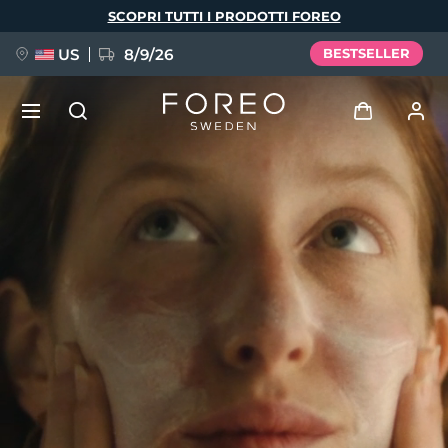
Salta
SCOPRI TUTTI I PRODOTTI FOREO
al
contenuto
principale
US
8/9/26
BESTSELLER
NUOVO
Accedi
Lingua
BREAKING NEWS
Profilo utente
English
Deutsch
Español
I miei dispositivi
FAQ™ Pure Beauty-Tech Elixir
Français
Italiano
Português
I miei ordini
Polski
Svenska
Русский
Türkçe
简体中文
繁體中文
I miei indirizzi
issa™ Teeth Whitening Set
I miei abbonamenti