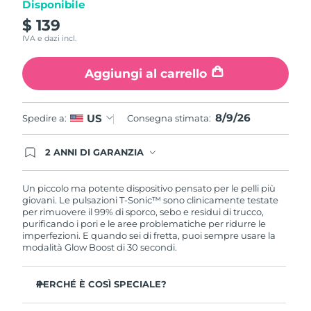
Disponibile
Turchia
Consegna stimata
8/9/26
$ 139
IVA e dazi incl.
Emirati Arabi Uniti
Consegna stimata
8/9/26
Aggiungi al carrello
Regno Unito
Consegna stimata
8/8/26
Stati Uniti
Consegna stimata
8/9/26
8/9/26
US
Spedire a:
Consegna stimata:
Uzbekistan
Consegna stimata
8/13/26
2 ANNI DI GARANZIA
Gli ordini registrati oggi avranno una copertura
Vietnam
Consegna stimata
8/14/26
completa della garanzia FOREO. Questo significa
che, in caso di difetti nei primi 2 anni dalla data di
Un piccolo ma potente dispositivo pensato per le pelli più
acquisto, FOREO sostituirà il tuo prodotto
giovani. Le pulsazioni T-Sonic™ sono clinicamente testate
gratuitamente.
per rimuovere il 99% di sporco, sebo e residui di trucco,
purificando i pori e le aree problematiche per ridurre le
imperfezioni. E quando sei di fretta, puoi sempre usare la
modalità Glow Boost di 30 secondi.
PERCHÉ È COSÌ SPECIALE?
35 volte più igienico delle spazzole con setole in nylon.