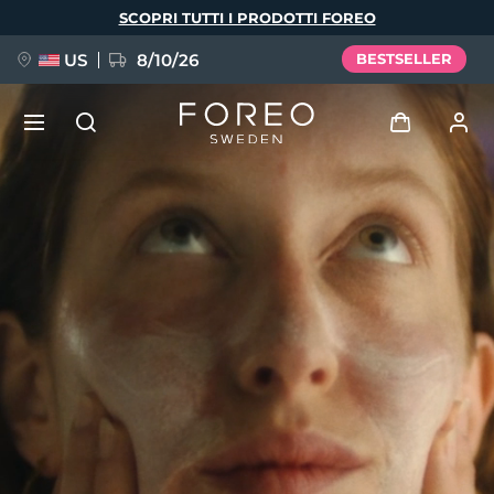
Salta
SCOPRI TUTTI I PRODOTTI FOREO
al
contenuto
principale
US
8/10/26
BESTSELLER
NUOVO
Accedi
Lingua
BREAKING NEWS
Profilo utente
English
Deutsch
Español
I miei dispositivi
FAQ™ Pure Beauty-Tech Elixir
Français
Italiano
Português
I miei ordini
Polski
Svenska
Русский
Türkçe
简体中文
繁體中文
I miei indirizzi
issa™ Teeth Whitening Set
I miei abbonamenti