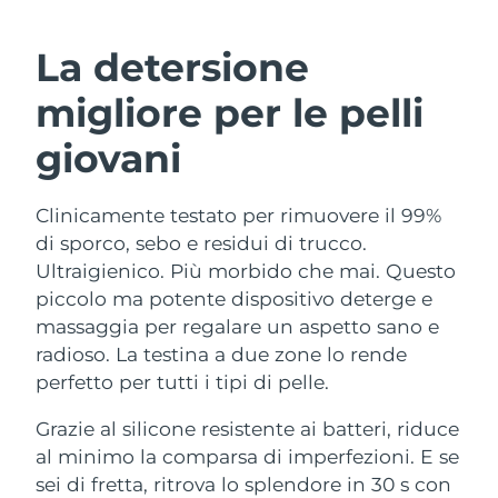
ROUTINE BEAUTY SVEDESI
Austria
Consegna stimata
8/9/26
La detersione
Bahrein
Consegna stimata
8/10/26
migliore per le pelli
Detersione viso
Lifting viso
Belgio
Consegna stimata
8/9/26
giovani
LUNA™ 4 pacchetto
BEAR™ 2 pacchetto
Bermuda
Consegna stimata
8/15/26
Anti-aging massage
Microcurrent toning
Clinicamente testato per rimuovere il 99%
di sporco, sebo e residui di trucco.
Bosnia ed
Consegna stimata
8/12/26
Idratazione
Igiene orale
Erzegovina
Ultraigienico. Più morbido che mai. Questo
LUNA™ 4 Plus
BEAR™ 2 go
piccolo ma potente dispositivo deterge e
UFO™ 3 pacchetto
issa™ 4
Massage, LED heating
Microcurrent toning on-the-go
Brunei
Consegna stimata
8/14/26
massaggia per regalare un aspetto sano e
TRATTAMENTI ANTI-AGE FAQ™
Deep facial hydration
Hybrid silicone sonic toothbrush
radioso. La testina a due zone lo rende
Bulgaria
Consegna stimata
8/9/26
perfetto per tutti i tipi di pelle.
NEW
LUNA™ 4 Men
BEAR™ 2 eyes & lips
UFO™ 3 LED
issa™ 4 plus
Canada
For men, anti-aging massage
Microcurrent line smoothing device
Consegna stimata
8/13/26
Grazie al silicone resistente ai batteri, riduce
Near-infrared and red light therapy
Smart hybrid silicone sonic toothbrush
al minimo la comparsa di imperfezioni. E se
device
Anti-age
Trattamenti LED
Cile
Consegna stimata
8/13/26
sei di fretta, ritrova lo splendore in 30 s con