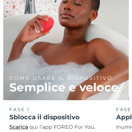
COME USARE IL DISPOSITIVO
Semplice e veloce
FASE 1
FASE
Sblocca il dispositivo
Appl
Scarica
qui l’app FOREO For You.
Inumid