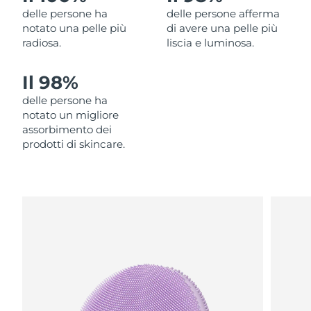
delle persone ha
delle persone afferma
Filippine
Consegna stimata
8/12/26
notato una pelle più
di avere una pelle più
radiosa.
liscia e luminosa.
Polonia
Consegna stimata
8/10/26
Il 98%
Portogallo
Consegna stimata
8/9/26
delle persone ha
Portorico
Consegna stimata
8/11/26
notato un migliore
assorbimento dei
Qatar
prodotti di skincare.
Consegna stimata
8/10/26
Riunione
Consegna stimata
8/14/26
Romania
Consegna stimata
8/9/26
Russia
Consegna stimata
8/17/26
Arabia Saudita
Consegna stimata
8/10/26
Singapore
Consegna stimata
8/11/26