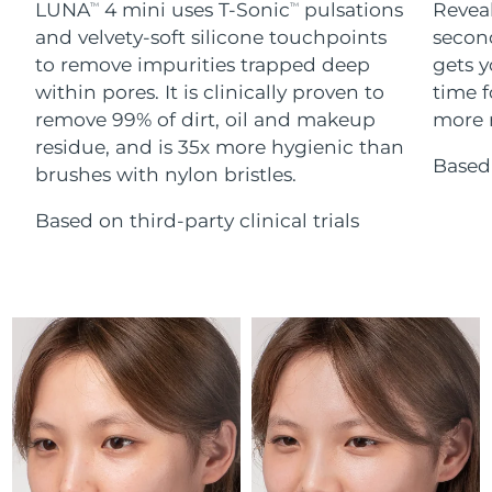
Advanced pore care essentials
LUNA
4 mini uses T-Sonic
pulsations
Reveal
For healthy hair
TM
TM
18% PAP
Israele
Consegna stimata
8/13/26
Cosmetici
Uomini
and velvety-soft silicone touchpoints
secon
to remove impurities trapped deep
gets y
Italia
Consegna stimata
8/9/26
within pores. It is clinically proven to
time f
remove 99% of dirt, oil and makeup
more r
Giappone
Consegna stimata
8/12/26
residue, and is 35x more hygienic than
Based 
Vedi tutto
brushes with nylon bristles.
Jersey
Consegna stimata
8/14/26
Based on third-party clinical trials
Kazakistan
Consegna stimata
8/11/26
APP FOREO
Kuwait
Consegna stimata
8/9/26
CHI SIAMO
Lettonia
Consegna stimata
8/9/26
Libano
Consegna stimata
8/10/26
Lituania
Consegna stimata
8/9/26
Lussemburgo
Consegna stimata
8/9/26