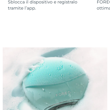
Sblocca il dispositivo e registralo
FOREO
tramite l’app.
ottim