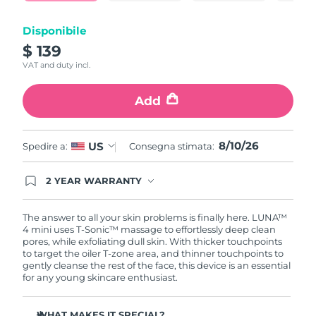
Turchia
Consegna stimata
8/10/26
Disponibile
Emirati Arabi Uniti
Consegna stimata
8/10/26
$ 139
VAT and duty incl.
Regno Unito
Consegna stimata
8/9/26
Add
Stati Uniti
Consegna stimata
8/10/26
Uzbekistan
Consegna stimata
8/14/26
8/10/26
US
Spedire a:
Consegna stimata:
Vietnam
Consegna stimata
8/15/26
2 YEAR WARRANTY
Ordering today registers you for full FOREO
warranty coverage. This means if you experience
issues within 2-year of purchase, FOREO will
The answer to all your skin problems is finally here. LUNA™
replace your product free of charge.
4 mini uses T-Sonic™ massage to effortlessly deep clean
pores, while exfoliating dull skin. With thicker touchpoints
to target the oiler T-zone area, and thinner touchpoints to
gently cleanse the rest of the face, this device is an essential
for any young skincare enthusiast.
WHAT MAKES IT SPECIAL?