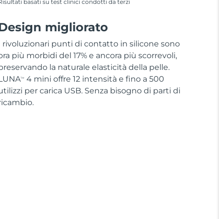
Risultati basati su test clinici condotti da terzi
Design migliorato
I rivoluzionari punti di contatto in silicone sono
ora più morbidi del 17% e ancora più scorrevoli,
preservando la naturale elasticità della pelle.
LUNA
4 mini offre 12 intensità e fino a 500
TM
utilizzi per carica USB. Senza bisogno di parti di
ricambio.