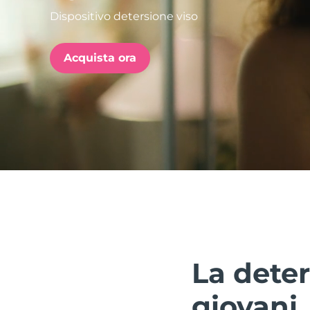
Dispositivo detersione viso
issa™ Teeth Whitening Set
Acquista ora
FAQ™ Dual LED Panel
POPOLARE
Offerte speciali
Bestseller
La deter
giovani