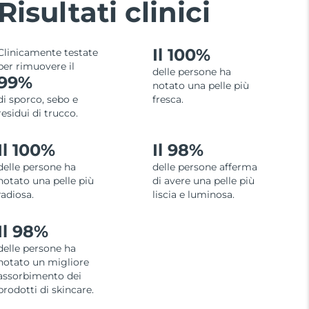
Risultati clinici
Il 100%
Clinicamente testate
per rimuovere il
delle persone ha
99%
notato una pelle più
di sporco, sebo e
fresca.
residui di trucco.
Il 100%
Il 98%
delle persone ha
delle persone afferma
notato una pelle più
di avere una pelle più
radiosa.
liscia e luminosa.
Il 98%
delle persone ha
notato un migliore
assorbimento dei
prodotti di skincare.