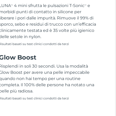
LUNA
4 mini sfrutta le pulsazioni T-Sonic
e
TM
TM
morbidi punti di contatto in silicone per
liberare i pori dalle impurità. Rimuove il 99% di
sporco, sebo e residui di trucco con un’efficacia
clinicamente testata ed è 35 volte più igienico
delle setole in nylon.
Risultati basati su test clinici condotti da terzi
Glow Boost
Risplendi in soli 30 secondi. Usa la modalità
Glow Boost per avere una pelle impeccabile
quando non hai tempo per una routine
completa. Il 100% delle persone ha notato una
pelle più radiosa.
Risultati basati su test clinici condotti da terzi