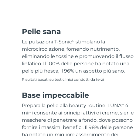
Epilazione
Skincare FAQ™
Cura del corpo
Skincare FAQ™
FAQ™ prodotti
FAQ™ skincare
All FAQ™ skincare
All FAQ™ skincare
PEACH™ 2 Pro Max
BEAR™ 2 body
All hair treatments
All FAQ™ skincare
Professional IPL hair removal device
Microcurrent body toning
Trattamento anti-
FAQ™ prodotti
Pelle sana
FAQ™ prodotti
acne
FAQ™ products
Contorno occhi
All anti-aging treatments
All LED treatments
PEACH™ 2
LUNA™ 4 body
Le pulsazioni T-Sonic
stimolano la
TM
All toning treatments
ESPADA™ 2 plus
BEAR™ 2 eyes & lips
IPL hair removal
Massaging body brush
microcircolazione, fornendo nutrimento,
Recurring acne LED therapy
Microcurrent line smoothing device
eliminando le tossine e promuovendo il flusso
linfatico. Il 100% delle persone ha notato una
PEACH™ 2 go
Siero SUPERCHARGED™
Cura dei capelli
Cura dei pori
pelle più fresca, il 96% un aspetto più sano.
ESPADA™ 2
IRIS™ 2
Travel-friendly IPL hair removal
Firming body serum
LUNA™ 4 hair
Risultati basati su test clinici condotti da terzi
KIWI™ derma
Acne treatment device
Rejuvenating eye massager
NEW
2-in-1 LED scalp massager
Diamond microdermabrasion .
Base impeccabile
PEACH™ Cooling Prep Gel
Sbiancamento
ESPADA™ Blemish Solution
Skincare per contorno occhi
dentale
Cooling IPL hair removal gel
Prepara la pelle alla beauty routine. LUNA
4
TM
FLIP™ play advanced
KIWI™
Concentrated acne gel
Advanced eye care treatment
mini consente ai principi attivi di creme, sieri e
issa™ Teeth Whitening Set
LED light hairbrush
Blackhead remover
maschere di penetrare a fondo, dove possono
Dual LED + sonic device & 18% PAP gel
DI PIÙ
fornire i massimi benefici. Il 98% delle persone
Dispositivi ESPADA™
Dispositivi per contorno occhi
LUNA™ Dual-Peptide Scalp
ha notato un migliore assorbimento dei