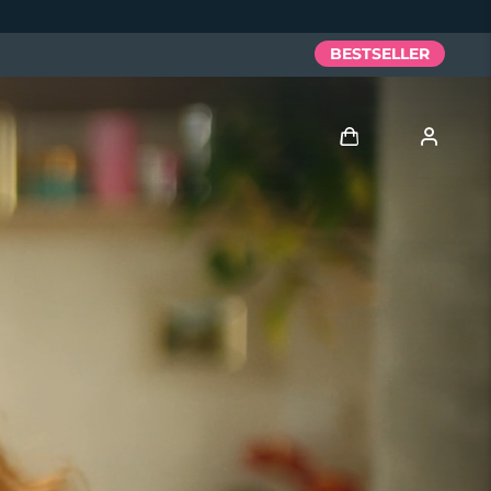
BESTSELLER
Accedi
Profilo utente
I miei dispositivi
I miei ordini
I miei indirizzi
I miei abbonamenti