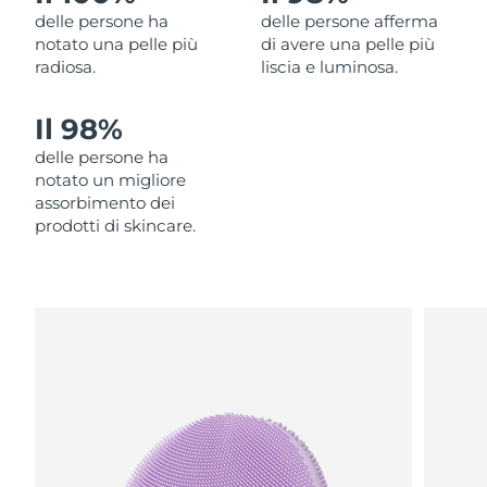
delle persone ha
delle persone afferma
Filippine
Consegna stimata
8/11/26
notato una pelle più
di avere una pelle più
radiosa.
liscia e luminosa.
Polonia
Consegna stimata
8/9/26
Il 98%
Portogallo
Consegna stimata
8/8/26
delle persone ha
Portorico
Consegna stimata
8/10/26
notato un migliore
assorbimento dei
Qatar
prodotti di skincare.
Consegna stimata
8/9/26
Riunione
Consegna stimata
8/13/26
Romania
Consegna stimata
8/8/26
Russia
Consegna stimata
8/16/26
Arabia Saudita
Consegna stimata
8/9/26
Singapore
Consegna stimata
8/10/26