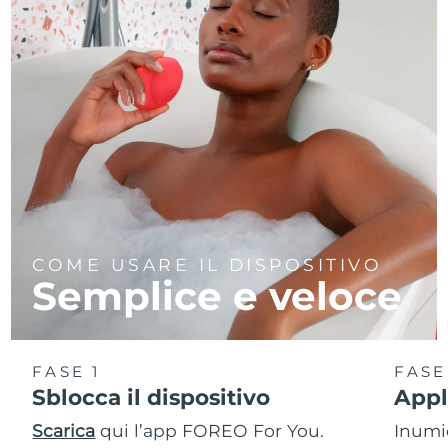
COME USARE IL DISPOSITIVO
Semplice e veloce
FASE 1
FASE
Sblocca il dispositivo
Appl
Scarica
qui l’app FOREO For You.
Inumid