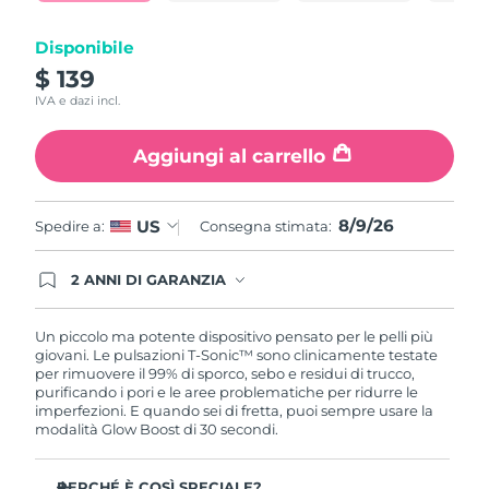
Turchia
Consegna stimata
8/9/26
Disponibile
Emirati Arabi Uniti
Consegna stimata
8/9/26
$ 139
IVA e dazi incl.
Regno Unito
Consegna stimata
8/8/26
Aggiungi al carrello
Stati Uniti
Consegna stimata
8/9/26
Uzbekistan
Consegna stimata
8/13/26
8/9/26
US
Spedire a:
Consegna stimata:
Vietnam
Consegna stimata
8/14/26
2 ANNI DI GARANZIA
Gli ordini registrati oggi avranno una copertura
completa della garanzia FOREO. Questo significa
che, in caso di difetti nei primi 2 anni dalla data di
Un piccolo ma potente dispositivo pensato per le pelli più
acquisto, FOREO sostituirà il tuo prodotto
giovani. Le pulsazioni T-Sonic™ sono clinicamente testate
gratuitamente.
per rimuovere il 99% di sporco, sebo e residui di trucco,
purificando i pori e le aree problematiche per ridurre le
imperfezioni. E quando sei di fretta, puoi sempre usare la
modalità Glow Boost di 30 secondi.
PERCHÉ È COSÌ SPECIALE?