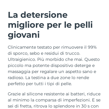
ROUTINE BEAUTY SVEDESI
Austria
Consegna stimata
8/8/26
La detersione
Bahrein
Consegna stimata
8/9/26
migliore per le pelli
Detersione viso
Lifting viso
Belgio
Consegna stimata
8/8/26
giovani
LUNA™ 4 pacchetto
BEAR™ 2 pacchetto
Bermuda
Consegna stimata
8/14/26
Anti-aging massage
Microcurrent toning
Clinicamente testato per rimuovere il 99%
di sporco, sebo e residui di trucco.
Bosnia ed
Consegna stimata
8/11/26
Idratazione
Igiene orale
Erzegovina
Ultraigienico. Più morbido che mai. Questo
LUNA™ 4 Plus
BEAR™ 2 go
piccolo ma potente dispositivo deterge e
UFO™ 3 pacchetto
issa™ 4
Massage, LED heating
Microcurrent toning on-the-go
Brunei
Consegna stimata
8/13/26
massaggia per regalare un aspetto sano e
TRATTAMENTI ANTI-AGE FAQ™
Deep facial hydration
Hybrid silicone sonic toothbrush
radioso. La testina a due zone lo rende
Bulgaria
Consegna stimata
8/8/26
perfetto per tutti i tipi di pelle.
NEW
LUNA™ 4 Men
BEAR™ 2 eyes & lips
UFO™ 3 LED
issa™ 4 plus
Canada
For men, anti-aging massage
Microcurrent line smoothing device
Consegna stimata
8/12/26
Grazie al silicone resistente ai batteri, riduce
Near-infrared and red light therapy
Smart hybrid silicone sonic toothbrush
al minimo la comparsa di imperfezioni. E se
device
Anti-age
Trattamenti LED
Cile
Consegna stimata
8/12/26
sei di fretta, ritrova lo splendore in 30 s con