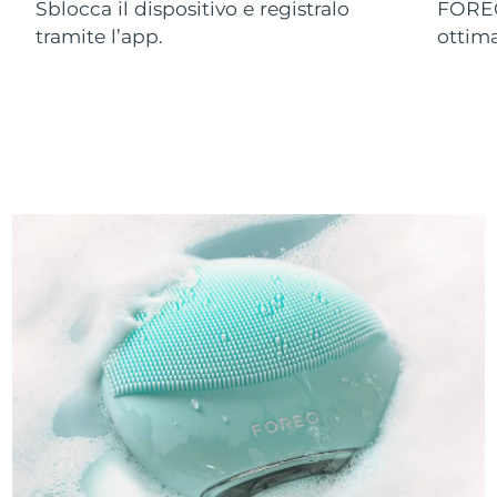
Sblocca il dispositivo e registralo
FOREO
tramite l’app.
ottim