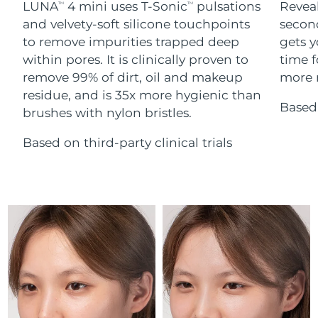
Advanced pore care essentials
LUNA
4 mini uses T-Sonic
pulsations
Reveal
For healthy hair
TM
TM
18% PAP
Israele
Consegna stimata
8/12/26
Cosmetici
Uomini
and velvety-soft silicone touchpoints
secon
to remove impurities trapped deep
gets y
Italia
Consegna stimata
8/8/26
within pores. It is clinically proven to
time f
remove 99% of dirt, oil and makeup
more r
Giappone
Consegna stimata
8/11/26
residue, and is 35x more hygienic than
Based 
Vedi tutto
brushes with nylon bristles.
Jersey
Consegna stimata
8/13/26
Based on third-party clinical trials
Kazakistan
Consegna stimata
8/10/26
APP FOREO
Kuwait
Consegna stimata
8/8/26
CHI SIAMO
Lettonia
Consegna stimata
8/8/26
Libano
Consegna stimata
8/9/26
Lituania
Consegna stimata
8/8/26
Lussemburgo
Consegna stimata
8/8/26