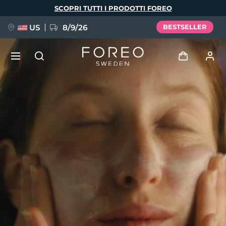
Salta
SCOPRI TUTTI I PRODOTTI FOREO
al
contenuto
principale
US
8/9/26
BESTSELLER
NUOVO
Accedi
Lingua
BREAKING NEWS
Profilo utente
English
Deutsch
Español
I miei dispositivi
FAQ™ Pure Beauty-Tech Elixir
Français
Italiano
Português
I miei ordini
Polski
Svenska
Русский
Türkçe
简体中文
繁體中文
I miei indirizzi
issa™ Teeth Whitening Set
I miei abbonamenti