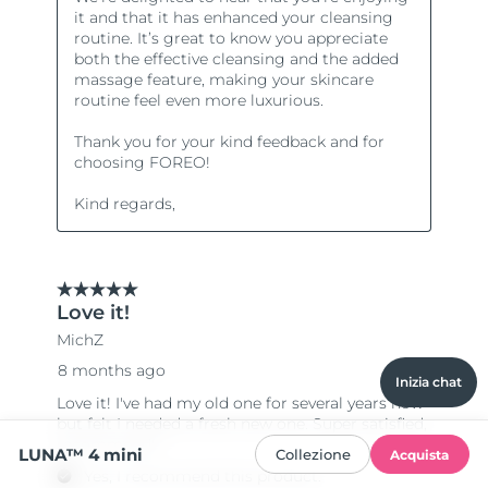
Inizia chat
LUNA™ 4 mini
Collezione
Acquista