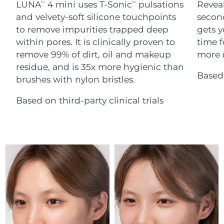
Advanced pore care essentials
LUNA
4 mini uses T-Sonic
pulsations
Reveal
For healthy hair
TM
TM
18% PAP
Israele
Consegna stimata
8/14/26
Cosmetici
Uomini
and velvety-soft silicone touchpoints
secon
to remove impurities trapped deep
gets y
Italia
Consegna stimata
8/10/26
within pores. It is clinically proven to
time f
remove 99% of dirt, oil and makeup
more r
Giappone
Consegna stimata
8/13/26
residue, and is 35x more hygienic than
Based 
Vedi tutto
brushes with nylon bristles.
Jersey
Consegna stimata
8/15/26
Based on third-party clinical trials
Kazakistan
Consegna stimata
8/12/26
APP FOREO
Kuwait
Consegna stimata
8/10/26
CHI SIAMO
Lettonia
Consegna stimata
8/10/26
Libano
Consegna stimata
8/11/26
Lituania
Consegna stimata
8/10/26
Lussemburgo
Consegna stimata
8/10/26