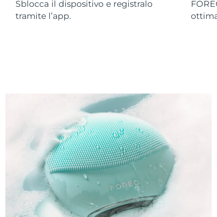
Sblocca il dispositivo e registralo
FOREO
tramite l’app.
ottim