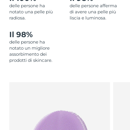
delle persone ha
delle persone afferma
Filippine
Consegna stimata
8/13/26
notato una pelle più
di avere una pelle più
radiosa.
liscia e luminosa.
Polonia
Consegna stimata
8/11/26
Il 98%
Portogallo
Consegna stimata
8/10/26
delle persone ha
Portorico
Consegna stimata
8/12/26
notato un migliore
assorbimento dei
Qatar
prodotti di skincare.
Consegna stimata
8/11/26
Riunione
Consegna stimata
8/15/26
Romania
Consegna stimata
8/10/26
Russia
Consegna stimata
8/18/26
Arabia Saudita
Consegna stimata
8/11/26
Singapore
Consegna stimata
8/12/26