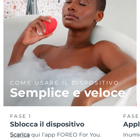
COME USARE IL DISPOSITIVO
Semplice e veloce
FASE 1
FASE
Sblocca il dispositivo
Appl
Scarica
qui l’app FOREO For You.
Inumid