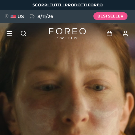
Salta
SCOPRI TUTTI I PRODOTTI FOREO
al
contenuto
principale
US
8/11/26
BESTSELLER
NUOVO
Accedi
Lingua
BREAKING NEWS
Profilo utente
English
Deutsch
Español
I miei dispositivi
FAQ™ Pure Beauty-Tech Elixir
Français
Italiano
Português
I miei ordini
Polski
Svenska
Русский
Türkçe
简体中文
繁體中文
I miei indirizzi
issa™ Teeth Whitening Set
I miei abbonamenti