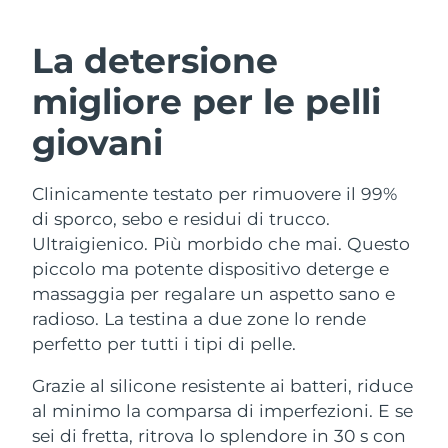
ROUTINE BEAUTY SVEDESI
Austria
Consegna stimata
8/10/26
La detersione
Bahrein
Consegna stimata
8/11/26
migliore per le pelli
Detersione viso
Lifting viso
Belgio
Consegna stimata
8/10/26
giovani
LUNA™ 4 pacchetto
BEAR™ 2 pacchetto
Bermuda
Consegna stimata
8/16/26
Anti-aging massage
Microcurrent toning
Clinicamente testato per rimuovere il 99%
di sporco, sebo e residui di trucco.
Bosnia ed
Consegna stimata
8/13/26
Idratazione
Igiene orale
Erzegovina
Ultraigienico. Più morbido che mai. Questo
LUNA™ 4 Plus
BEAR™ 2 go
piccolo ma potente dispositivo deterge e
UFO™ 3 pacchetto
issa™ 4
Massage, LED heating
Microcurrent toning on-the-go
Brunei
Consegna stimata
8/15/26
massaggia per regalare un aspetto sano e
TRATTAMENTI ANTI-AGE FAQ™
Deep facial hydration
Hybrid silicone sonic toothbrush
radioso. La testina a due zone lo rende
Bulgaria
Consegna stimata
8/10/26
perfetto per tutti i tipi di pelle.
NEW
LUNA™ 4 Men
BEAR™ 2 eyes & lips
UFO™ 3 LED
issa™ 4 plus
Canada
For men, anti-aging massage
Microcurrent line smoothing device
Consegna stimata
8/14/26
Grazie al silicone resistente ai batteri, riduce
Near-infrared and red light therapy
Smart hybrid silicone sonic toothbrush
al minimo la comparsa di imperfezioni. E se
device
Anti-age
Trattamenti LED
Cile
Consegna stimata
8/14/26
sei di fretta, ritrova lo splendore in 30 s con