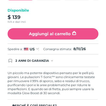
Turchia
Consegna stimata
8/11/26
Disponibile
Emirati Arabi Uniti
Consegna stimata
8/11/26
$ 139
IVA e dazi incl.
Regno Unito
Consegna stimata
8/10/26
Aggiungi al carrello
Stati Uniti
Consegna stimata
8/11/26
Uzbekistan
Consegna stimata
8/15/26
8/11/26
US
Spedire a:
Consegna stimata:
Vietnam
Consegna stimata
8/16/26
2 ANNI DI GARANZIA
Gli ordini registrati oggi avranno una copertura
completa della garanzia FOREO. Questo significa
che, in caso di difetti nei primi 2 anni dalla data di
Un piccolo ma potente dispositivo pensato per le pelli più
acquisto, FOREO sostituirà il tuo prodotto
giovani. Le pulsazioni T-Sonic™ sono clinicamente testate
gratuitamente.
per rimuovere il 99% di sporco, sebo e residui di trucco,
purificando i pori e le aree problematiche per ridurre le
imperfezioni. E quando sei di fretta, puoi sempre usare la
modalità Glow Boost di 30 secondi.
PERCHÉ È COSÌ SPECIALE?