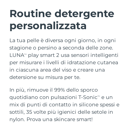
ROUTINE BEAUTY SVEDESI
Austria
Consegna stimata
8/12/26
Routine detergente
personalizzata
Bahrein
Consegna stimata
8/13/26
Detersione viso
Lifting viso
Belgio
Consegna stimata
8/12/26
La tua pelle è diversa ogni giorno, in ogni
LUNA™ 4 pacchetto
BEAR™ 2 pacchetto
stagione o persino a seconda delle zone.
Bermuda
Consegna stimata
8/18/26
Anti-aging massage
Microcurrent toning
LUNA
play smart 2 usa sensori intelligenti
TM
per misurare i livelli di idratazione cutanea
Bosnia ed
Consegna stimata
8/15/26
in ciascuna area del viso e creare una
Idratazione
Igiene orale
Erzegovina
LUNA™ 4 Plus
BEAR™ 2 go
detersione su misura per te.
UFO™ 3 pacchetto
issa™ 4
Massage, LED heating
Microcurrent toning on-the-go
Brunei
Consegna stimata
8/17/26
TRATTAMENTI ANTI-AGE FAQ™
Deep facial hydration
Hybrid silicone sonic toothbrush
In più, rimuove il 99% dello sporco
quotidiano con pulsazioni T-Sonic
e un
TM
Bulgaria
Consegna stimata
8/12/26
NEW
mix di punti di contatto in silicone spessi e
LUNA™ 4 Men
BEAR™ 2 eyes & lips
UFO™ 3 LED
issa™ 4 plus
sottili, 35 volte più igienici delle setole in
Canada
For men, anti-aging massage
Microcurrent line smoothing device
Consegna stimata
8/16/26
Near-infrared and red light therapy
nylon. Prova una skincare smart!
Smart hybrid silicone sonic toothbrush
device
Anti-age
Trattamenti LED
Cile
Consegna stimata
8/16/26