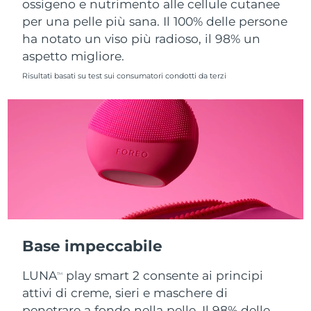
ossigeno e nutrimento alle cellule cutanee
per una pelle più sana. Il 100% delle persone
Slovacchia
Consegna stimata
8/12/26
ha notato un viso più radioso, il 98% un
aspetto migliore.
Slovenia
Consegna stimata
8/12/26
Risultati basati su test sui consumatori condotti da terzi
Sudafrica
Consegna stimata
8/20/26
Corea del Sud
Consegna stimata
8/14/26
Spagna
Consegna stimata
8/12/26
Svezia
Consegna stimata
8/12/26
Svizzera
Consegna stimata
8/12/26
Base impeccabile
Taiwan
Consegna stimata
8/17/26
LUNA
play smart 2 consente ai principi
TM
Thailandia
Consegna stimata
8/16/26
attivi di creme, sieri e maschere di
penetrare a fondo nella pelle. Il 98% delle