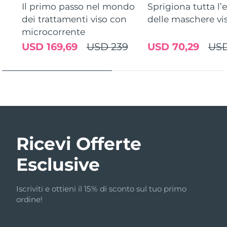
Il primo passo nel mondo
Sprigiona tutta l’e
dei trattamenti viso con
delle maschere vi
microcorrente
USD 169,69
USD 239
USD 70,29
USD
Ricevi Offerte
Esclusive
Iscriviti e ottieni il 15% di sconto sul tuo primo
ordine!