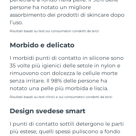
Turchia
Consegna stimata
8/13/26
persone ha notato un migliore
assorbimento dei prodotti di skincare dopo
Emirati Arabi Uniti
Consegna stimata
8/13/26
l’uso.
Risultati basati su test sui consumatori condotti da terzi
Regno Unito
Consegna stimata
8/12/26
Morbido e delicato
Stati Uniti
Consegna stimata
8/13/26
I morbidi punti di contatto in silicone sono
Uzbekistan
Consegna stimata
8/17/26
35 volte più igienici delle setole in nylon e
rimuovono con dolcezza le cellule morte
Vietnam
Consegna stimata
8/18/26
senza irritare. Il 98% delle persone ha
notato una pelle più morbida e liscia.
Risultati basati su test clinici e sui consumatori condotti da terzi
Design svedese smart
I punti di contatto sottili detergono le parti
più estese, quelli spessi puliscono a fondo