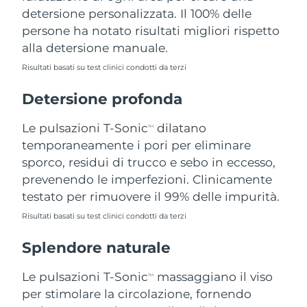
detersione personalizzata. Il 100% delle
Filippine
Consegna stimata
8/15/26
persone ha notato risultati migliori rispetto
Polonia
Consegna stimata
8/13/26
alla detersione manuale.
Risultati basati su test clinici condotti da terzi
Portogallo
Consegna stimata
8/12/26
Detersione profonda
Portorico
Consegna stimata
8/14/26
Le pulsazioni T-Sonic
dilatano
TM
Qatar
Consegna stimata
8/13/26
temporaneamente i pori per eliminare
sporco, residui di trucco e sebo in eccesso,
Riunione
Consegna stimata
8/17/26
prevenendo le imperfezioni. Clinicamente
testato per rimuovere il 99% delle impurità.
Romania
Consegna stimata
8/12/26
Risultati basati su test clinici condotti da terzi
Russia
Consegna stimata
8/20/26
Splendore naturale
Arabia Saudita
Consegna stimata
8/13/26
Le pulsazioni T-Sonic
massaggiano il viso
TM
per stimolare la circolazione, fornendo
Singapore
Consegna stimata
8/14/26