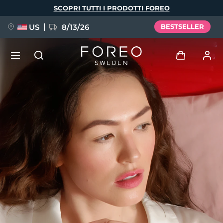
Salta
SCOPRI TUTTI I PRODOTTI FOREO
al
contenuto
principale
US
8/13/26
BESTSELLER
NUOVO
Accedi
Lingua
BREAKING NEWS
Profilo utente
English
Deutsch
Español
I miei dispositivi
FAQ™ Pure Beauty-Tech Elixir
Français
Italiano
Português
I miei ordini
Polski
Svenska
Русский
Türkçe
简体中文
繁體中文
I miei indirizzi
issa™ Teeth Whitening Set
I miei abbonamenti