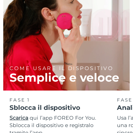
COME USARE IL DISPOSITIVO
Semplice e veloce
FASE 1
FASE
Sblocca il dispositivo
Anal
Scarica
qui l’app FOREO For You.
Usa l’
Sblocca il dispositivo e registralo
una ro
tramite l’app.
sincro