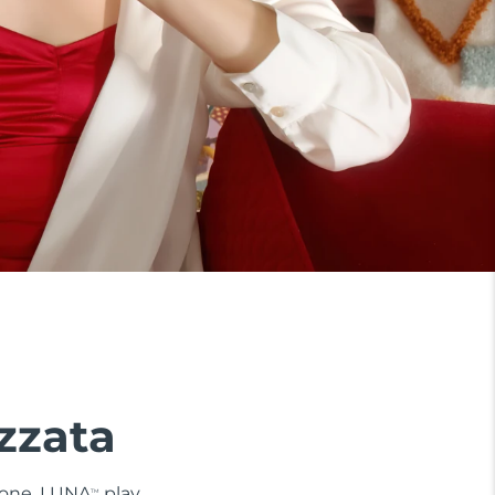
zzata
 zone. LUNA
play
TM