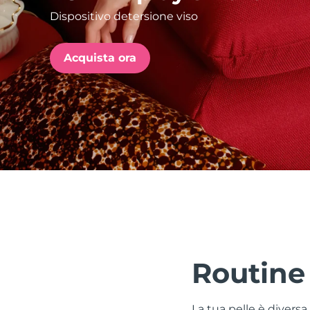
Dispositivo detersione viso
issa™ Teeth Whitening Set
Acquista ora
FAQ™ Dual LED Panel
POPOLARE
Offerte speciali
Bestseller
Routine
La tua pelle è divers