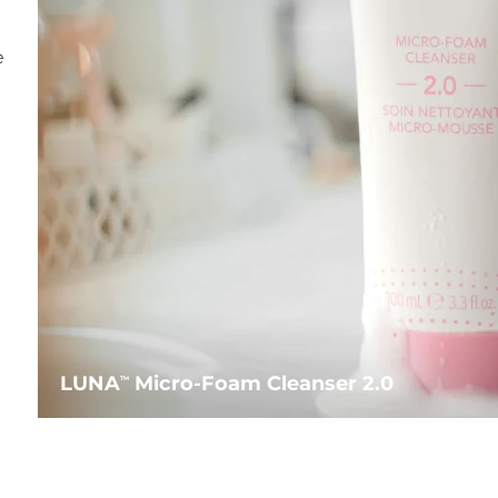
e
LUNA
Micro-Foam Cleanser 2.0
TM