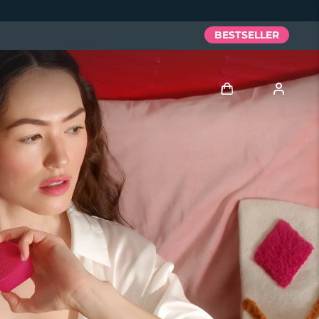
BESTSELLER
Accedi
Profilo utente
I miei dispositivi
I miei ordini
I miei indirizzi
I miei abbonamenti