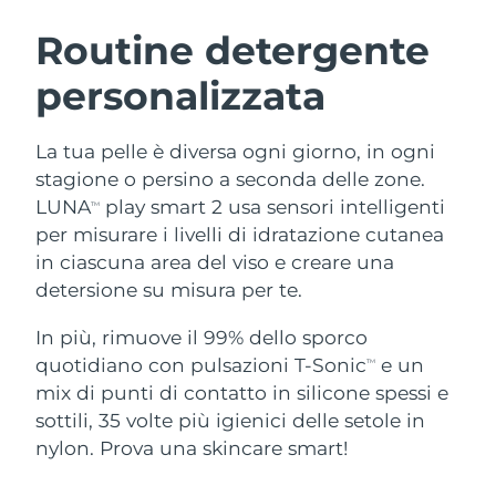
ROUTINE BEAUTY SVEDESI
Austria
Consegna stimata
08/08/2026
Routine detergente
personalizzata
Bahrein
Consegna stimata
09/08/2026
Detersione viso
Lifting viso
Belgio
Consegna stimata
08/08/2026
La tua pelle è diversa ogni giorno, in ogni
LUNA™ 4 pacchetto
BEAR™ 2 pacchetto
stagione o persino a seconda delle zone.
Bermuda
Consegna stimata
14/08/2026
Anti-aging massage
Microcurrent toning
LUNA
play smart 2 usa sensori intelligenti
TM
per misurare i livelli di idratazione cutanea
Bosnia ed
Consegna stimata
11/08/2026
in ciascuna area del viso e creare una
Idratazione
Igiene orale
Erzegovina
LUNA™ 4 Plus
BEAR™ 2 go
detersione su misura per te.
UFO™ 3 pacchetto
issa™ 4
Massage, LED heating
Microcurrent toning on-the-go
Brunei
Consegna stimata
13/08/2026
TRATTAMENTI ANTI-AGE FAQ™
Deep facial hydration
Hybrid silicone sonic toothbrush
In più, rimuove il 99% dello sporco
quotidiano con pulsazioni T-Sonic
e un
TM
Bulgaria
Consegna stimata
08/08/2026
NEW
mix di punti di contatto in silicone spessi e
LUNA™ 4 Men
BEAR™ 2 eyes & lips
UFO™ 3 LED
issa™ 4 plus
sottili, 35 volte più igienici delle setole in
Canada
For men, anti-aging massage
Microcurrent line smoothing device
Consegna stimata
12/08/2026
Near-infrared and red light therapy
nylon. Prova una skincare smart!
Smart hybrid silicone sonic toothbrush
device
Anti-age
Trattamenti LED
Cile
Consegna stimata
12/08/2026