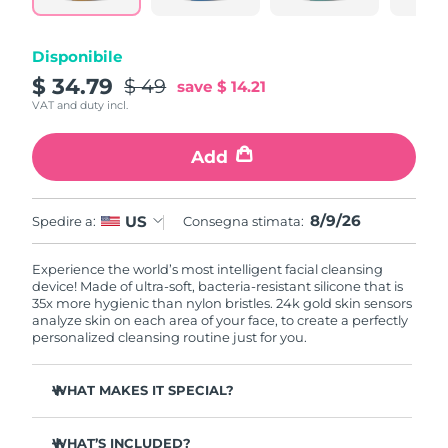
Disponibile
$ 34.79
$ 49
save
$ 14.21
VAT and duty incl.
Add
8/9/26
US
Spedire a:
Consegna stimata:
Experience the world’s most intelligent facial cleansing
device! Made of ultra-soft, bacteria-resistant silicone that is
35x more hygienic than nylon bristles. 24k gold skin sensors
analyze skin on each area of your face, to create a perfectly
personalized cleansing routine just for you.
WHAT MAKES IT SPECIAL?
Measures skin moisture levels for a perfectly tailored
cleanse.
WHAT’S INCLUDED?