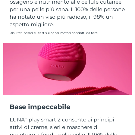
ossigeno e nutrimento alle cellule cutanee
per una pelle più sana. Il 100% delle persone
Slovacchia
Consegna stimata
08/08/2026
ha notato un viso più radioso, il 98% un
aspetto migliore.
Slovenia
Consegna stimata
08/08/2026
Risultati basati su test sui consumatori condotti da terzi
Sudafrica
Consegna stimata
16/08/2026
Corea del Sud
Consegna stimata
10/08/2026
Spagna
Consegna stimata
08/08/2026
Svezia
Consegna stimata
08/08/2026
Svizzera
Consegna stimata
08/08/2026
Base impeccabile
Taiwan
Consegna stimata
13/08/2026
LUNA
play smart 2 consente ai principi
TM
Thailandia
Consegna stimata
12/08/2026
attivi di creme, sieri e maschere di
penetrare a fondo nella pelle. Il 98% delle