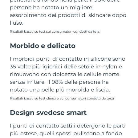
Turchia
Consegna stimata
09/08/2026
persone ha notato un migliore
assorbimento dei prodotti di skincare dopo
Emirati Arabi Uniti
Consegna stimata
09/08/2026
l’uso.
Risultati basati su test sui consumatori condotti da terzi
Regno Unito
Consegna stimata
08/08/2026
Morbido e delicato
Stati Uniti
Consegna stimata
09/08/2026
I morbidi punti di contatto in silicone sono
Uzbekistan
Consegna stimata
13/08/2026
35 volte più igienici delle setole in nylon e
rimuovono con dolcezza le cellule morte
Vietnam
Consegna stimata
14/08/2026
senza irritare. Il 98% delle persone ha
notato una pelle più morbida e liscia.
Risultati basati su test clinici e sui consumatori condotti da terzi
Design svedese smart
I punti di contatto sottili detergono le parti
più estese, quelli spessi puliscono a fondo