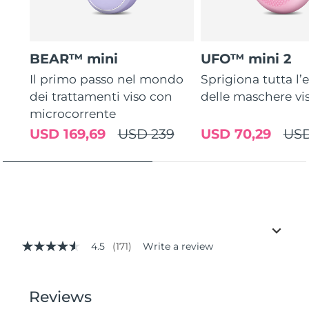
BEAR™ mini
UFO™ mini 2
Il primo passo nel mondo
Sprigiona tutta l’e
dei trattamenti viso con
delle maschere vi
microcorrente
USD 169,69
USD 239
USD 70,29
USD
4.5
(171)
Write a review
4.5
out
of
5
stars,
average