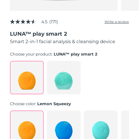
4.5
(171)
Write a review
4.5
out
LUNA™ play smart 2
of
5
Smart 2-in-1 facial analysis & cleansing device
stars,
average
rating
Choose your product:
LUNA™ play smart 2
value.
Read
171
Reviews.
Same
page
link.
Choose color:
Lemon Squeezy