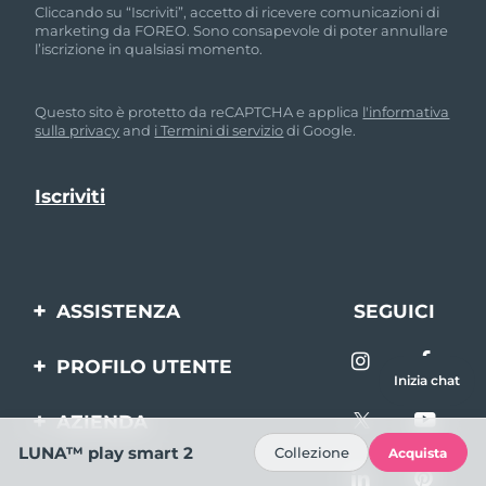
Cliccando su “Iscriviti”, accetto di ricevere comunicazioni di
marketing da FOREO. Sono consapevole di poter annullare
l’iscrizione in qualsiasi momento.
Questo sito è protetto da reCAPTCHA e applica
l'informativa
sulla privacy
and
i Termini di servizio
di Google.
ASSISTENZA
SEGUICI
Contattaci
PROFILO UTENTE
Inizia chat
Ordini e spedizioni
Registrazione del
AZIENDA
prodotto
Garanzia e resi
LUNA™ play smart 2
Collezione
Acquista
FOREO
Aiuto
FAQ