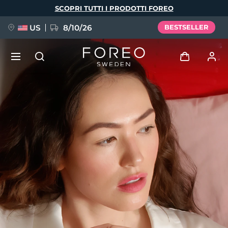
Salta
SCOPRI TUTTI I PRODOTTI FOREO
al
contenuto
principale
US
8/10/26
BESTSELLER
NUOVO
Accedi
Lingua
BREAKING NEWS
Profilo utente
English
Deutsch
Español
I miei dispositivi
FAQ™ Pure Beauty-Tech Elixir
Français
Italiano
Português
I miei ordini
Polski
Svenska
Русский
Türkçe
简体中文
繁體中文
I miei indirizzi
issa™ Teeth Whitening Set
I miei abbonamenti