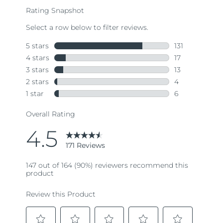
rating
value.
Read
171
Reviews.
Same
page
link.