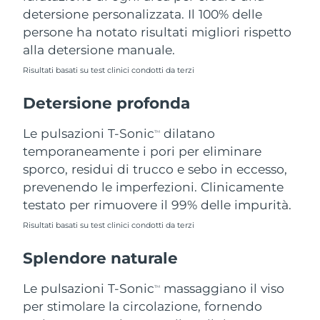
detersione personalizzata. Il 100% delle
Filippine
Consegna stimata
11/08/2026
persone ha notato risultati migliori rispetto
Polonia
Consegna stimata
09/08/2026
alla detersione manuale.
Risultati basati su test clinici condotti da terzi
Portogallo
Consegna stimata
08/08/2026
Detersione profonda
Portorico
Consegna stimata
10/08/2026
Le pulsazioni T-Sonic
dilatano
TM
Qatar
Consegna stimata
09/08/2026
temporaneamente i pori per eliminare
sporco, residui di trucco e sebo in eccesso,
Riunione
Consegna stimata
13/08/2026
prevenendo le imperfezioni. Clinicamente
testato per rimuovere il 99% delle impurità.
Romania
Consegna stimata
08/08/2026
Risultati basati su test clinici condotti da terzi
Russia
Consegna stimata
16/08/2026
Splendore naturale
Arabia Saudita
Consegna stimata
09/08/2026
Le pulsazioni T-Sonic
massaggiano il viso
TM
per stimolare la circolazione, fornendo
Singapore
Consegna stimata
10/08/2026