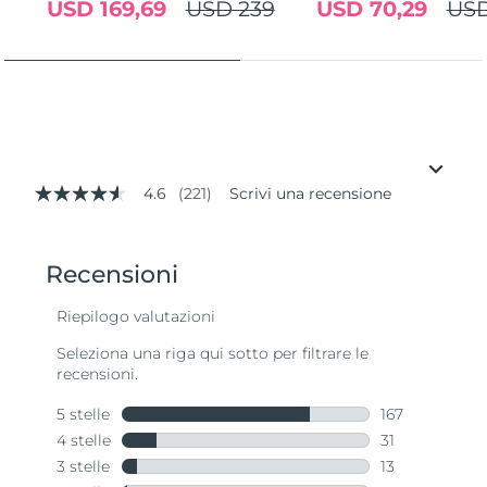
USD 169,69
USD 239
USD 70,29
USD
4.6
(221)
Scrivi una recensione
4.6
stelle
su
5
,
valore
di
valutazione
medio.
Read
221
Reviews.
Stesso
link
alla
pagina.