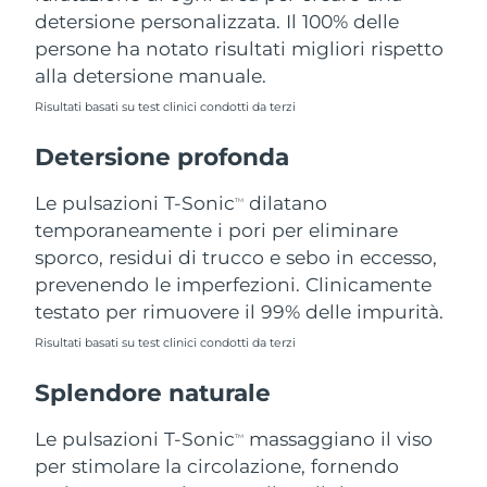
detersione personalizzata. Il 100% delle
Filippine
Consegna stimata
8/14/26
persone ha notato risultati migliori rispetto
Polonia
Consegna stimata
8/12/26
alla detersione manuale.
Risultati basati su test clinici condotti da terzi
Portogallo
Consegna stimata
8/11/26
Detersione profonda
Portorico
Consegna stimata
8/13/26
Le pulsazioni T-Sonic
dilatano
TM
Qatar
Consegna stimata
8/12/26
temporaneamente i pori per eliminare
sporco, residui di trucco e sebo in eccesso,
Riunione
Consegna stimata
8/16/26
prevenendo le imperfezioni. Clinicamente
testato per rimuovere il 99% delle impurità.
Romania
Consegna stimata
8/11/26
Risultati basati su test clinici condotti da terzi
Russia
Consegna stimata
8/19/26
Splendore naturale
Arabia Saudita
Consegna stimata
8/12/26
Le pulsazioni T-Sonic
massaggiano il viso
TM
per stimolare la circolazione, fornendo
Singapore
Consegna stimata
8/13/26