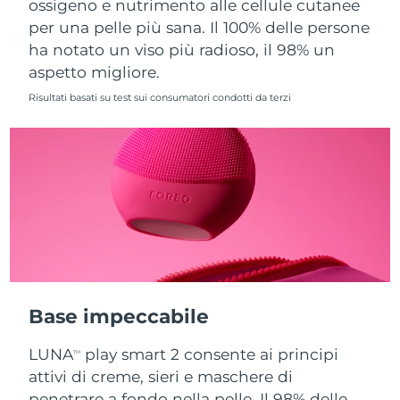
ossigeno e nutrimento alle cellule cutanee
per una pelle più sana. Il 100% delle persone
Slovacchia
Consegna stimata
8/11/26
ha notato un viso più radioso, il 98% un
aspetto migliore.
Slovenia
Consegna stimata
8/11/26
Risultati basati su test sui consumatori condotti da terzi
Sudafrica
Consegna stimata
8/19/26
Corea del Sud
Consegna stimata
8/13/26
Spagna
Consegna stimata
8/11/26
Svezia
Consegna stimata
8/11/26
Svizzera
Consegna stimata
8/11/26
Base impeccabile
Taiwan
Consegna stimata
8/16/26
LUNA
play smart 2 consente ai principi
TM
Thailandia
Consegna stimata
8/15/26
attivi di creme, sieri e maschere di
penetrare a fondo nella pelle. Il 98% delle