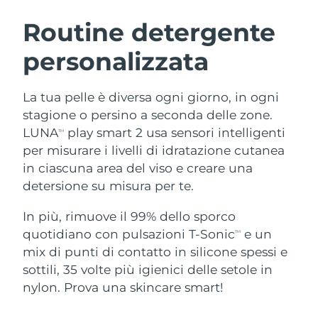
ROUTINE BEAUTY SVEDESI
Austria
Consegna stimata
8/11/26
Routine detergente
personalizzata
Bahrein
Consegna stimata
8/12/26
Detersione viso
Lifting viso
Belgio
Consegna stimata
8/11/26
La tua pelle è diversa ogni giorno, in ogni
LUNA™ 4 pacchetto
BEAR™ 2 pacchetto
stagione o persino a seconda delle zone.
Bermuda
Consegna stimata
8/17/26
Anti-aging massage
Microcurrent toning
LUNA
play smart 2 usa sensori intelligenti
TM
per misurare i livelli di idratazione cutanea
Bosnia ed
Consegna stimata
8/14/26
in ciascuna area del viso e creare una
Idratazione
Igiene orale
Erzegovina
LUNA™ 4 Plus
BEAR™ 2 go
detersione su misura per te.
UFO™ 3 pacchetto
issa™ 4
Massage, LED heating
Microcurrent toning on-the-go
Brunei
Consegna stimata
8/16/26
TRATTAMENTI ANTI-AGE FAQ™
Deep facial hydration
Hybrid silicone sonic toothbrush
In più, rimuove il 99% dello sporco
quotidiano con pulsazioni T-Sonic
e un
TM
Bulgaria
Consegna stimata
8/11/26
NEW
mix di punti di contatto in silicone spessi e
LUNA™ 4 Men
BEAR™ 2 eyes & lips
UFO™ 3 LED
issa™ 4 plus
sottili, 35 volte più igienici delle setole in
Canada
For men, anti-aging massage
Microcurrent line smoothing device
Consegna stimata
8/15/26
Near-infrared and red light therapy
nylon. Prova una skincare smart!
Smart hybrid silicone sonic toothbrush
device
Anti-age
Trattamenti LED
Cile
Consegna stimata
8/15/26