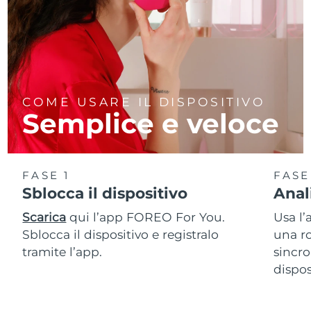
COME USARE IL DISPOSITIVO
Semplice e veloce
FASE 1
FASE
Sblocca il dispositivo
Anal
Scarica
qui l’app FOREO For You.
Usa l’
Sblocca il dispositivo e registralo
una ro
tramite l’app.
sincro
dispos