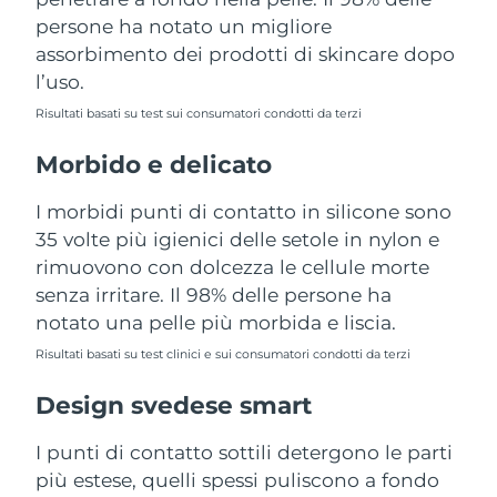
Turchia
Consegna stimata
8/12/26
persone ha notato un migliore
assorbimento dei prodotti di skincare dopo
Emirati Arabi Uniti
Consegna stimata
8/12/26
l’uso.
Risultati basati su test sui consumatori condotti da terzi
Regno Unito
Consegna stimata
8/11/26
Morbido e delicato
Stati Uniti
Consegna stimata
8/12/26
I morbidi punti di contatto in silicone sono
Uzbekistan
Consegna stimata
8/16/26
35 volte più igienici delle setole in nylon e
rimuovono con dolcezza le cellule morte
Vietnam
Consegna stimata
8/17/26
senza irritare. Il 98% delle persone ha
notato una pelle più morbida e liscia.
Risultati basati su test clinici e sui consumatori condotti da terzi
Design svedese smart
I punti di contatto sottili detergono le parti
più estese, quelli spessi puliscono a fondo