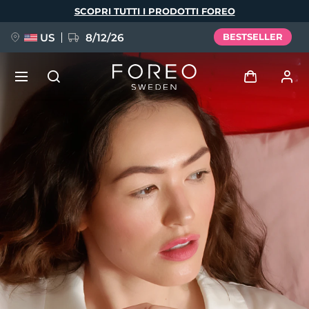
Salta
SCOPRI TUTTI I PRODOTTI FOREO
al
contenuto
principale
US
8/12/26
BESTSELLER
NUOVO
Accedi
Lingua
BREAKING NEWS
Profilo utente
English
Deutsch
Español
I miei dispositivi
FAQ™ Pure Beauty-Tech Elixir
Français
Italiano
Português
I miei ordini
Polski
Svenska
Русский
Türkçe
简体中文
繁體中文
I miei indirizzi
issa™ Teeth Whitening Set
I miei abbonamenti