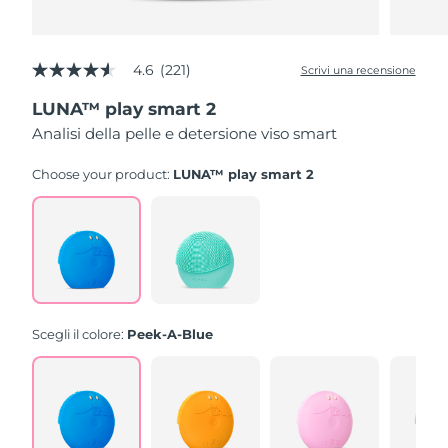
4.6
(221)
Scrivi una recensione
4.6
stelle
LUNA™ play smart 2
su
5
Analisi della pelle e detersione viso smart
,
valore
di
Choose your product:
LUNA™ play smart 2
valutazione
medio.
Read
221
Reviews.
Stesso
link
alla
pagina.
Scegli il colore:
Peek-A-Blue