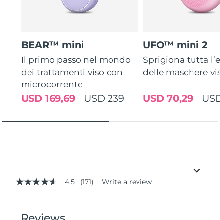
BEAR™ mini
UFO™ mini 2
Il primo passo nel mondo
Sprigiona tutta l’e
dei trattamenti viso con
delle maschere vi
microcorrente
USD 169,69
USD 239
USD 70,29
USD
4.5
(171)
Write a review
4.5
out
of
5
stars,