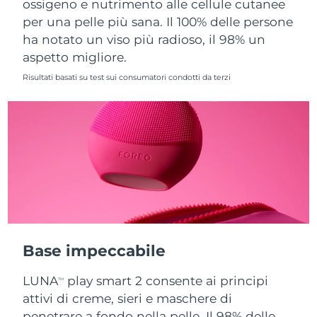
ossigeno e nutrimento alle cellule cutanee
per una pelle più sana. Il 100% delle persone
Slovacchia
Consegna stimata
8/10/26
ha notato un viso più radioso, il 98% un
aspetto migliore.
Slovenia
Consegna stimata
8/10/26
Risultati basati su test sui consumatori condotti da terzi
Sudafrica
Consegna stimata
8/18/26
Corea del Sud
Consegna stimata
8/12/26
Spagna
Consegna stimata
8/10/26
Svezia
Consegna stimata
8/10/26
Svizzera
Consegna stimata
8/10/26
Base impeccabile
Taiwan
Consegna stimata
8/15/26
LUNA
play smart 2 consente ai principi
TM
Thailandia
Consegna stimata
8/14/26
attivi di creme, sieri e maschere di
penetrare a fondo nella pelle. Il 98% delle