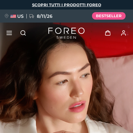
Salta
SCOPRI TUTTI I PRODOTTI FOREO
al
contenuto
principale
US
8/11/26
BESTSELLER
NUOVO
Accedi
Lingua
BREAKING NEWS
Profilo utente
English
Deutsch
Español
I miei dispositivi
FAQ™ Pure Beauty-Tech Elixir
Français
Italiano
Português
I miei ordini
Polski
Svenska
Русский
Türkçe
简体中文
繁體中文
I miei indirizzi
issa™ Teeth Whitening Set
I miei abbonamenti