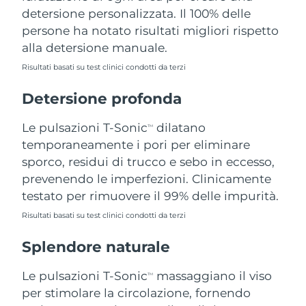
detersione personalizzata. Il 100% delle
Filippine
Consegna stimata
8/13/26
persone ha notato risultati migliori rispetto
Polonia
Consegna stimata
8/11/26
alla detersione manuale.
Risultati basati su test clinici condotti da terzi
Portogallo
Consegna stimata
8/10/26
Detersione profonda
Portorico
Consegna stimata
8/12/26
Le pulsazioni T-Sonic
dilatano
TM
Qatar
Consegna stimata
8/11/26
temporaneamente i pori per eliminare
sporco, residui di trucco e sebo in eccesso,
Riunione
Consegna stimata
8/15/26
prevenendo le imperfezioni. Clinicamente
testato per rimuovere il 99% delle impurità.
Romania
Consegna stimata
8/10/26
Risultati basati su test clinici condotti da terzi
Russia
Consegna stimata
8/18/26
Splendore naturale
Arabia Saudita
Consegna stimata
8/11/26
Le pulsazioni T-Sonic
massaggiano il viso
TM
per stimolare la circolazione, fornendo
Singapore
Consegna stimata
8/12/26