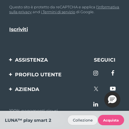
Questo sito è protetto da reCAPTCHA e applica
l'informativa
sulla privacy
and
i Termini di servizio
di Google.
ASSISTENZA
SEGUICI
Contattaci
PROFILO UTENTE
Ordini e spedizioni
Registrazione del
AZIENDA
prodotto
Garanzia e resi
FOREO
Aiuto
FAQ
100% pagamenti sicuri
Affiliazione
Informazioni sulla
Recensioni Bazaarvoice
LUNA™ play smart 2
Collezione
Acquista
batteria
Notizie di affiliazione