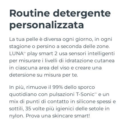
ROUTINE BEAUTY SVEDESI
Austria
Consegna stimata
8/10/26
Routine detergente
personalizzata
Bahrein
Consegna stimata
8/11/26
Detersione viso
Lifting viso
Belgio
Consegna stimata
8/10/26
La tua pelle è diversa ogni giorno, in ogni
LUNA™ 4 pacchetto
BEAR™ 2 pacchetto
stagione o persino a seconda delle zone.
Bermuda
Consegna stimata
8/16/26
Anti-aging massage
Microcurrent toning
LUNA
play smart 2 usa sensori intelligenti
TM
per misurare i livelli di idratazione cutanea
Bosnia ed
Consegna stimata
8/13/26
in ciascuna area del viso e creare una
Idratazione
Igiene orale
Erzegovina
LUNA™ 4 Plus
BEAR™ 2 go
detersione su misura per te.
UFO™ 3 pacchetto
issa™ 4
Massage, LED heating
Microcurrent toning on-the-go
Brunei
Consegna stimata
8/15/26
TRATTAMENTI ANTI-AGE FAQ™
Deep facial hydration
Hybrid silicone sonic toothbrush
In più, rimuove il 99% dello sporco
quotidiano con pulsazioni T-Sonic
e un
TM
Bulgaria
Consegna stimata
8/10/26
NEW
mix di punti di contatto in silicone spessi e
LUNA™ 4 Men
BEAR™ 2 eyes & lips
UFO™ 3 LED
issa™ 4 plus
sottili, 35 volte più igienici delle setole in
Canada
For men, anti-aging massage
Microcurrent line smoothing device
Consegna stimata
8/14/26
Near-infrared and red light therapy
nylon. Prova una skincare smart!
Smart hybrid silicone sonic toothbrush
device
Anti-age
Trattamenti LED
Cile
Consegna stimata
8/14/26