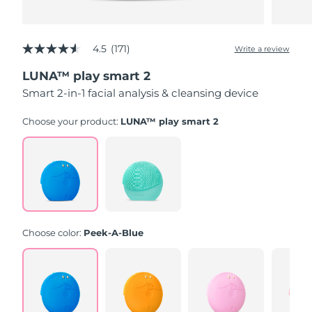
4.5
(171)
Write a review
4.5
out
LUNA™ play smart 2
of
5
Smart 2-in-1 facial analysis & cleansing device
stars,
average
rating
Choose your product:
LUNA™ play smart 2
value.
Read
171
Reviews.
Same
page
link.
Choose color:
Peek-A-Blue