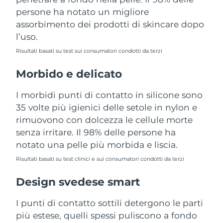
Turchia
Consegna stimata
8/11/26
persone ha notato un migliore
assorbimento dei prodotti di skincare dopo
Emirati Arabi Uniti
Consegna stimata
8/11/26
l’uso.
Risultati basati su test sui consumatori condotti da terzi
Regno Unito
Consegna stimata
8/10/26
Morbido e delicato
Stati Uniti
Consegna stimata
8/11/26
I morbidi punti di contatto in silicone sono
Uzbekistan
Consegna stimata
8/15/26
35 volte più igienici delle setole in nylon e
rimuovono con dolcezza le cellule morte
Vietnam
Consegna stimata
8/16/26
senza irritare. Il 98% delle persone ha
notato una pelle più morbida e liscia.
Risultati basati su test clinici e sui consumatori condotti da terzi
Design svedese smart
I punti di contatto sottili detergono le parti
più estese, quelli spessi puliscono a fondo