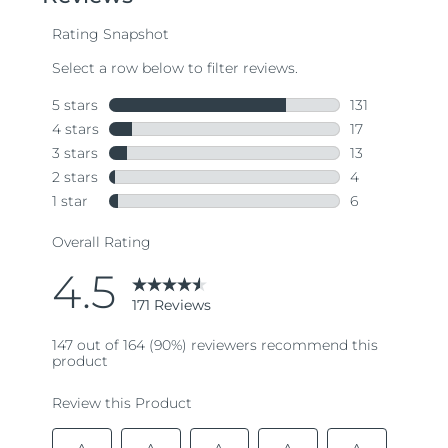
average
rating
value.
Read
171
Reviews.
Same
page
link.