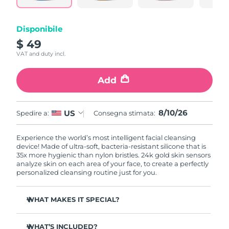
Disponibile
$ 49
VAT and duty incl.
Add
8/10/26
US
Spedire a:
Consegna stimata:
Experience the world’s most intelligent facial cleansing
device! Made of ultra-soft, bacteria-resistant silicone that is
35x more hygienic than nylon bristles. 24k gold skin sensors
analyze skin on each area of your face, to create a perfectly
personalized cleansing routine just for you.
WHAT MAKES IT SPECIAL?
Measures skin moisture levels for a perfectly tailored
cleanse.
WHAT’S INCLUDED?