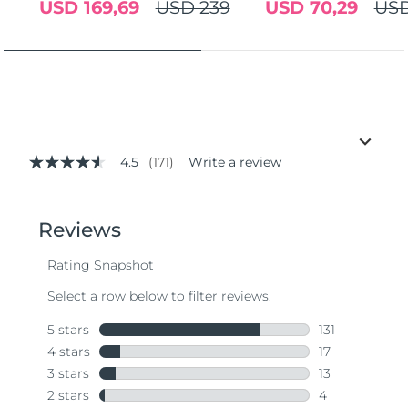
USD 169,69
USD 239
USD 70,29
USD
4.5
(171)
Write a review
4.5
out
of
5
stars,
average
rating
value.
Read
171
Reviews.
Same
page
link.