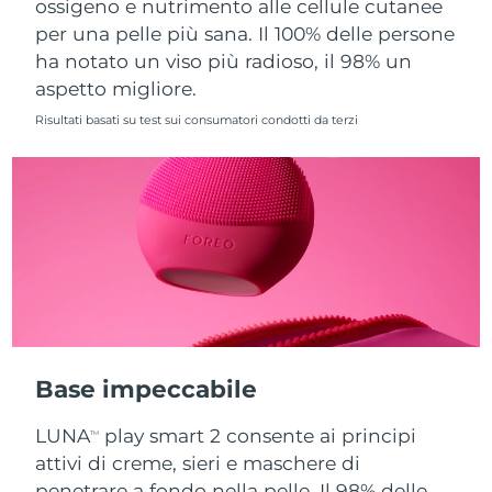
ossigeno e nutrimento alle cellule cutanee
per una pelle più sana. Il 100% delle persone
Slovacchia
Consegna stimata
8/10/26
ha notato un viso più radioso, il 98% un
aspetto migliore.
Slovenia
Consegna stimata
8/10/26
Risultati basati su test sui consumatori condotti da terzi
Sudafrica
Consegna stimata
8/18/26
Corea del Sud
Consegna stimata
8/12/26
Spagna
Consegna stimata
8/10/26
Svezia
Consegna stimata
8/10/26
Svizzera
Consegna stimata
8/10/26
Base impeccabile
Taiwan
Consegna stimata
8/15/26
LUNA
play smart 2 consente ai principi
TM
Thailandia
Consegna stimata
8/14/26
attivi di creme, sieri e maschere di
penetrare a fondo nella pelle. Il 98% delle