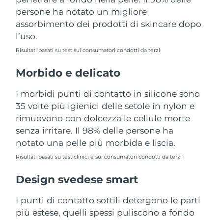
Turchia
Consegna stimata
8/11/26
persone ha notato un migliore
assorbimento dei prodotti di skincare dopo
Emirati Arabi Uniti
Consegna stimata
8/11/26
l’uso.
Risultati basati su test sui consumatori condotti da terzi
Regno Unito
Consegna stimata
8/10/26
Morbido e delicato
Stati Uniti
Consegna stimata
8/11/26
I morbidi punti di contatto in silicone sono
Uzbekistan
Consegna stimata
8/15/26
35 volte più igienici delle setole in nylon e
rimuovono con dolcezza le cellule morte
Vietnam
Consegna stimata
8/16/26
senza irritare. Il 98% delle persone ha
notato una pelle più morbida e liscia.
Risultati basati su test clinici e sui consumatori condotti da terzi
Design svedese smart
I punti di contatto sottili detergono le parti
più estese, quelli spessi puliscono a fondo