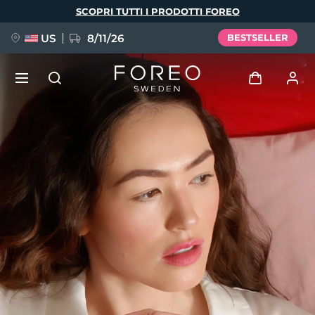
Salta
SCOPRI TUTTI I PRODOTTI FOREO
al
contenuto
principale
US
8/11/26
BESTSELLER
NUOVO
Accedi
Lingua
BREAKING NEWS
Profilo utente
English
Deutsch
Español
I miei dispositivi
FAQ™ Pure Beauty-Tech Elixir
Français
Italiano
Português
I miei ordini
Polski
Svenska
Русский
Türkçe
简体中文
繁體中文
I miei indirizzi
issa™ Teeth Whitening Set
I miei abbonamenti