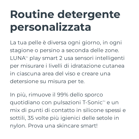
ROUTINE BEAUTY SVEDESI
Austria
Consegna stimata
8/10/26
Routine detergente
personalizzata
Bahrein
Consegna stimata
8/11/26
Detersione viso
Lifting viso
Belgio
Consegna stimata
8/10/26
La tua pelle è diversa ogni giorno, in ogni
LUNA™ 4 pacchetto
BEAR™ 2 pacchetto
stagione o persino a seconda delle zone.
Bermuda
Consegna stimata
8/16/26
Anti-aging massage
Microcurrent toning
LUNA
play smart 2 usa sensori intelligenti
TM
per misurare i livelli di idratazione cutanea
Bosnia ed
Consegna stimata
8/13/26
in ciascuna area del viso e creare una
Idratazione
Igiene orale
Erzegovina
LUNA™ 4 Plus
BEAR™ 2 go
detersione su misura per te.
UFO™ 3 pacchetto
issa™ 4
Massage, LED heating
Microcurrent toning on-the-go
Brunei
Consegna stimata
8/15/26
TRATTAMENTI ANTI-AGE FAQ™
Deep facial hydration
Hybrid silicone sonic toothbrush
In più, rimuove il 99% dello sporco
quotidiano con pulsazioni T-Sonic
e un
TM
Bulgaria
Consegna stimata
8/10/26
NEW
mix di punti di contatto in silicone spessi e
LUNA™ 4 Men
BEAR™ 2 eyes & lips
UFO™ 3 LED
issa™ 4 plus
sottili, 35 volte più igienici delle setole in
Canada
For men, anti-aging massage
Microcurrent line smoothing device
Consegna stimata
8/14/26
Near-infrared and red light therapy
nylon. Prova una skincare smart!
Smart hybrid silicone sonic toothbrush
device
Anti-age
Trattamenti LED
Cile
Consegna stimata
8/14/26