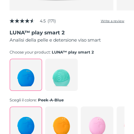
4.5
(171)
Write a review
4.5
out
LUNA™ play smart 2
of
5
Analisi della pelle e detersione viso smart
stars,
average
rating
Choose your product:
LUNA™ play smart 2
value.
Read
171
Reviews.
Same
page
link.
Scegli il colore:
Peek-A-Blue