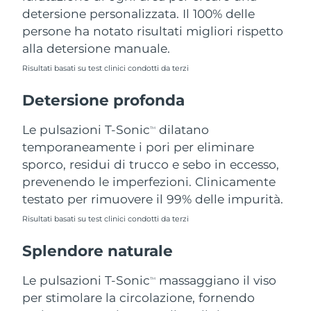
detersione personalizzata. Il 100% delle
Filippine
Consegna stimata
8/13/26
persone ha notato risultati migliori rispetto
Polonia
Consegna stimata
8/11/26
alla detersione manuale.
Risultati basati su test clinici condotti da terzi
Portogallo
Consegna stimata
8/10/26
Detersione profonda
Portorico
Consegna stimata
8/12/26
Le pulsazioni T-Sonic
dilatano
TM
Qatar
Consegna stimata
8/11/26
temporaneamente i pori per eliminare
sporco, residui di trucco e sebo in eccesso,
Riunione
Consegna stimata
8/15/26
prevenendo le imperfezioni. Clinicamente
testato per rimuovere il 99% delle impurità.
Romania
Consegna stimata
8/10/26
Risultati basati su test clinici condotti da terzi
Russia
Consegna stimata
8/18/26
Splendore naturale
Arabia Saudita
Consegna stimata
8/11/26
Le pulsazioni T-Sonic
massaggiano il viso
TM
per stimolare la circolazione, fornendo
Singapore
Consegna stimata
8/12/26