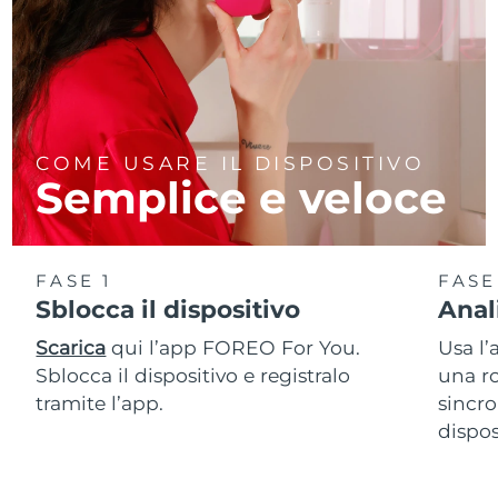
COME USARE IL DISPOSITIVO
Semplice e veloce
FASE 1
FASE
Sblocca il dispositivo
Anal
Scarica
qui l’app FOREO For You.
Usa l’
Sblocca il dispositivo e registralo
una ro
tramite l’app.
sincro
dispos