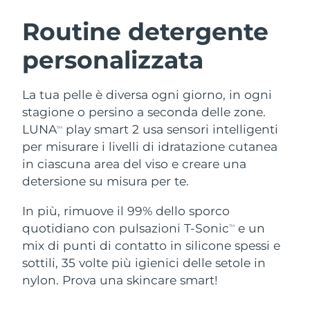
ROUTINE BEAUTY SVEDESI
Austria
Consegna stimata
8/9/26
Routine detergente
personalizzata
Bahrein
Consegna stimata
8/10/26
Detersione viso
Lifting viso
Belgio
Consegna stimata
8/9/26
La tua pelle è diversa ogni giorno, in ogni
LUNA™ 4 pacchetto
BEAR™ 2 pacchetto
stagione o persino a seconda delle zone.
Bermuda
Consegna stimata
8/15/26
Anti-aging massage
Microcurrent toning
LUNA
play smart 2 usa sensori intelligenti
TM
per misurare i livelli di idratazione cutanea
Bosnia ed
Consegna stimata
8/12/26
in ciascuna area del viso e creare una
Idratazione
Igiene orale
Erzegovina
LUNA™ 4 Plus
BEAR™ 2 go
detersione su misura per te.
UFO™ 3 pacchetto
issa™ 4
Massage, LED heating
Microcurrent toning on-the-go
Brunei
Consegna stimata
8/14/26
TRATTAMENTI ANTI-AGE FAQ™
Deep facial hydration
Hybrid silicone sonic toothbrush
In più, rimuove il 99% dello sporco
quotidiano con pulsazioni T-Sonic
e un
TM
Bulgaria
Consegna stimata
8/9/26
NEW
mix di punti di contatto in silicone spessi e
LUNA™ 4 Men
BEAR™ 2 eyes & lips
UFO™ 3 LED
issa™ 4 plus
sottili, 35 volte più igienici delle setole in
Canada
For men, anti-aging massage
Microcurrent line smoothing device
Consegna stimata
8/13/26
Near-infrared and red light therapy
nylon. Prova una skincare smart!
Smart hybrid silicone sonic toothbrush
device
Anti-age
Trattamenti LED
Cile
Consegna stimata
8/13/26