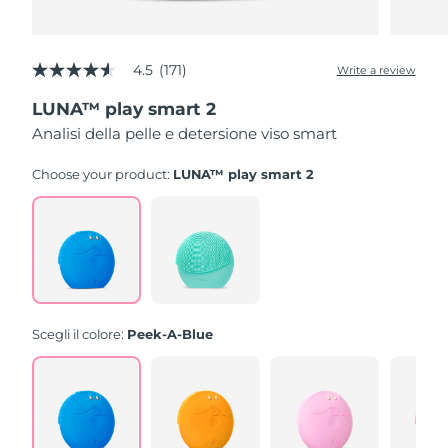
4.5
(171)
Write a review
4.5
out
LUNA™ play smart 2
of
5
Analisi della pelle e detersione viso smart
stars,
average
rating
Choose your product:
LUNA™ play smart 2
value.
Read
171
Reviews.
Same
page
link.
Scegli il colore:
Peek-A-Blue