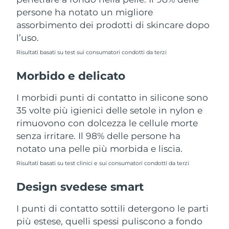
Turchia
Consegna stimata
8/10/26
persone ha notato un migliore
assorbimento dei prodotti di skincare dopo
Emirati Arabi Uniti
Consegna stimata
8/10/26
l’uso.
Risultati basati su test sui consumatori condotti da terzi
Regno Unito
Consegna stimata
8/9/26
Morbido e delicato
Stati Uniti
Consegna stimata
8/10/26
I morbidi punti di contatto in silicone sono
Uzbekistan
Consegna stimata
8/14/26
35 volte più igienici delle setole in nylon e
rimuovono con dolcezza le cellule morte
Vietnam
Consegna stimata
8/15/26
senza irritare. Il 98% delle persone ha
notato una pelle più morbida e liscia.
Risultati basati su test clinici e sui consumatori condotti da terzi
Design svedese smart
I punti di contatto sottili detergono le parti
più estese, quelli spessi puliscono a fondo