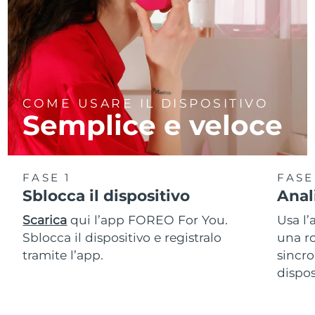
COME USARE IL DISPOSITIVO
Semplice e veloce
FASE 1
FASE
Sblocca il dispositivo
Anal
Scarica
qui l’app FOREO For You.
Usa l’
Sblocca il dispositivo e registralo
una ro
tramite l’app.
sincro
dispos