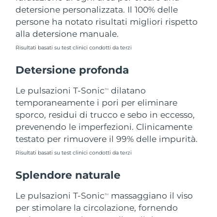
detersione personalizzata. Il 100% delle
Filippine
Consegna stimata
8/12/26
persone ha notato risultati migliori rispetto
Polonia
Consegna stimata
8/10/26
alla detersione manuale.
Risultati basati su test clinici condotti da terzi
Portogallo
Consegna stimata
8/9/26
Detersione profonda
Portorico
Consegna stimata
8/11/26
Le pulsazioni T-Sonic
dilatano
TM
Qatar
Consegna stimata
8/10/26
temporaneamente i pori per eliminare
sporco, residui di trucco e sebo in eccesso,
Riunione
Consegna stimata
8/14/26
prevenendo le imperfezioni. Clinicamente
testato per rimuovere il 99% delle impurità.
Romania
Consegna stimata
8/9/26
Risultati basati su test clinici condotti da terzi
Russia
Consegna stimata
8/17/26
Splendore naturale
Arabia Saudita
Consegna stimata
8/10/26
Le pulsazioni T-Sonic
massaggiano il viso
TM
per stimolare la circolazione, fornendo
Singapore
Consegna stimata
8/11/26