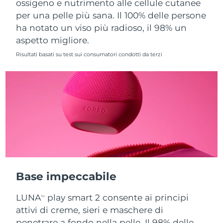
ossigeno e nutrimento alle cellule cutanee
per una pelle più sana. Il 100% delle persone
Slovacchia
Consegna stimata
8/9/26
ha notato un viso più radioso, il 98% un
aspetto migliore.
Slovenia
Consegna stimata
8/9/26
Risultati basati su test sui consumatori condotti da terzi
Sudafrica
Consegna stimata
8/17/26
Corea del Sud
Consegna stimata
8/11/26
Spagna
Consegna stimata
8/9/26
Svezia
Consegna stimata
8/9/26
Svizzera
Consegna stimata
8/9/26
Base impeccabile
Taiwan
Consegna stimata
8/14/26
LUNA
play smart 2 consente ai principi
TM
Thailandia
Consegna stimata
8/13/26
attivi di creme, sieri e maschere di
penetrare a fondo nella pelle. Il 98% delle