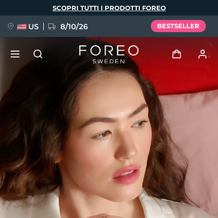
Salta
SCOPRI TUTTI I PRODOTTI FOREO
al
contenuto
principale
US
8/10/26
BESTSELLER
NUOVO
Accedi
Lingua
BREAKING NEWS
Profilo utente
English
Deutsch
Español
I miei dispositivi
FAQ™ Pure Beauty-Tech Elixir
Français
Italiano
Português
I miei ordini
Polski
Svenska
Русский
Türkçe
简体中文
繁體中文
I miei indirizzi
issa™ Teeth Whitening Set
I miei abbonamenti