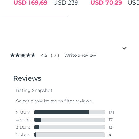
USD 169,69
USD 239
USD 70,29
USD
4.5
(171)
Write a review
4.5
out
of
5
stars,
average
rating
value.
Read
171
Reviews.
Same
page
link.