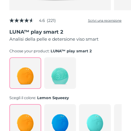
4.6
(221)
Scrivi una recensione
4.6
stelle
LUNA™ play smart 2
su
5
Analisi della pelle e detersione viso smart
,
valore
di
Choose your product:
LUNA™ play smart 2
valutazione
medio.
Read
221
Reviews.
Stesso
link
alla
pagina.
Scegli il colore:
Lemon Squeezy