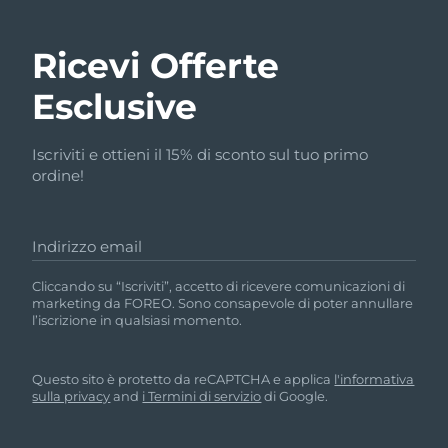
Ricevi Offerte
Esclusive
Iscriviti e ottieni il 15% di sconto sul tuo primo
ordine!
Indirizzo email
Cliccando su “Iscriviti”, accetto di ricevere comunicazioni di
marketing da FOREO. Sono consapevole di poter annullare
l’iscrizione in qualsiasi momento.
Questo sito è protetto da reCAPTCHA e applica
l'informativa
sulla privacy
and
i Termini di servizio
di Google.