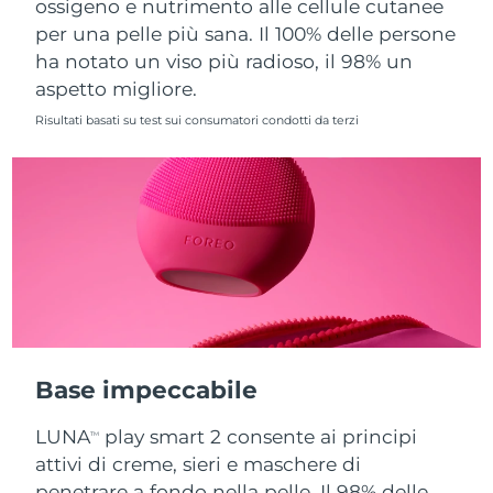
ossigeno e nutrimento alle cellule cutanee
per una pelle più sana. Il 100% delle persone
Slovacchia
Consegna stimata
8/9/26
ha notato un viso più radioso, il 98% un
aspetto migliore.
Slovenia
Consegna stimata
8/9/26
Risultati basati su test sui consumatori condotti da terzi
Sudafrica
Consegna stimata
8/17/26
Corea del Sud
Consegna stimata
8/11/26
Spagna
Consegna stimata
8/9/26
Svezia
Consegna stimata
8/9/26
Svizzera
Consegna stimata
8/9/26
Base impeccabile
Taiwan
Consegna stimata
8/14/26
LUNA
play smart 2 consente ai principi
TM
Thailandia
Consegna stimata
8/13/26
attivi di creme, sieri e maschere di
penetrare a fondo nella pelle. Il 98% delle