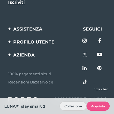
ASSISTENZA
SEGUICI
Contattaci
PROFILO UTENTE
Ordini e spedizioni
Registrazione del
AZIENDA
prodotto
Garanzia e resi
FOREO
Aiuto
FAQ
100% pagamenti sicuri
Affiliazione
Informazioni sulla
Recensioni Bazaarvoice
batteria
Notizie di affiliazione
Inizia chat
MYSA
© 2026 FOREO Tutti i diritti
Rivenditori
riservati
LUNA™ play smart 2
Collezione
Acquista
Termini di Utilizzo