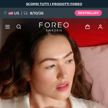
Salta
SCOPRI TUTTI I PRODOTTI FOREO
al
contenuto
principale
US
8/10/26
BESTSELLER
NUOVO
Accedi
Lingua
BREAKING NEWS
Profilo utente
English
Deutsch
Español
I miei dispositivi
FAQ™ Pure Beauty-Tech Elixir
Français
Italiano
Português
I miei ordini
Polski
Svenska
Русский
Türkçe
简体中文
繁體中文
I miei indirizzi
issa™ Teeth Whitening Set
I miei abbonamenti