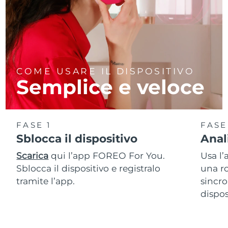
COME USARE IL DISPOSITIVO
Semplice e veloce
FASE 1
FASE
Sblocca il dispositivo
Anal
Scarica
qui l’app FOREO For You.
Usa l’
Sblocca il dispositivo e registralo
una ro
tramite l’app.
sincro
dispos