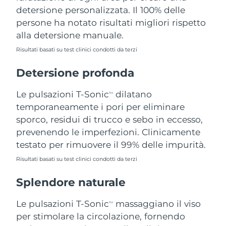
detersione personalizzata. Il 100% delle
Filippine
Consegna stimata
8/12/26
persone ha notato risultati migliori rispetto
Polonia
Consegna stimata
8/10/26
alla detersione manuale.
Risultati basati su test clinici condotti da terzi
Portogallo
Consegna stimata
8/9/26
Detersione profonda
Portorico
Consegna stimata
8/11/26
Le pulsazioni T-Sonic
dilatano
TM
Qatar
Consegna stimata
8/10/26
temporaneamente i pori per eliminare
sporco, residui di trucco e sebo in eccesso,
Riunione
Consegna stimata
8/14/26
prevenendo le imperfezioni. Clinicamente
testato per rimuovere il 99% delle impurità.
Romania
Consegna stimata
8/9/26
Risultati basati su test clinici condotti da terzi
Russia
Consegna stimata
8/17/26
Splendore naturale
Arabia Saudita
Consegna stimata
8/10/26
Le pulsazioni T-Sonic
massaggiano il viso
TM
per stimolare la circolazione, fornendo
Singapore
Consegna stimata
8/11/26