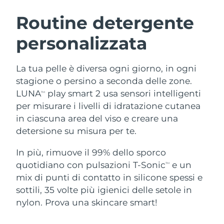
ROUTINE BEAUTY SVEDESI
Austria
Consegna stimata
8/9/26
Routine detergente
personalizzata
Bahrein
Consegna stimata
8/10/26
Detersione viso
Lifting viso
Belgio
Consegna stimata
8/9/26
La tua pelle è diversa ogni giorno, in ogni
LUNA™ 4 pacchetto
BEAR™ 2 pacchetto
stagione o persino a seconda delle zone.
Bermuda
Consegna stimata
8/15/26
Anti-aging massage
Microcurrent toning
LUNA
play smart 2 usa sensori intelligenti
TM
per misurare i livelli di idratazione cutanea
Bosnia ed
Consegna stimata
8/12/26
in ciascuna area del viso e creare una
Idratazione
Igiene orale
Erzegovina
LUNA™ 4 Plus
BEAR™ 2 go
detersione su misura per te.
UFO™ 3 pacchetto
issa™ 4
Massage, LED heating
Microcurrent toning on-the-go
Brunei
Consegna stimata
8/14/26
TRATTAMENTI ANTI-AGE FAQ™
Deep facial hydration
Hybrid silicone sonic toothbrush
In più, rimuove il 99% dello sporco
quotidiano con pulsazioni T-Sonic
e un
TM
Bulgaria
Consegna stimata
8/9/26
NEW
mix di punti di contatto in silicone spessi e
LUNA™ 4 Men
BEAR™ 2 eyes & lips
UFO™ 3 LED
issa™ 4 plus
sottili, 35 volte più igienici delle setole in
Canada
For men, anti-aging massage
Microcurrent line smoothing device
Consegna stimata
8/13/26
Near-infrared and red light therapy
nylon. Prova una skincare smart!
Smart hybrid silicone sonic toothbrush
device
Anti-age
Trattamenti LED
Cile
Consegna stimata
8/13/26