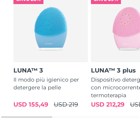
LUNA™ 3
LUNA™ 3 plus
Il modo più igienico per
Dispositivo deterg
detergere la pelle
con microcorrent
termoterapia
USD 155,49
USD 219
USD 212,29
US