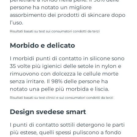
Turchia
Consegna stimata
8/10/26
persone ha notato un migliore
assorbimento dei prodotti di skincare dopo
Emirati Arabi Uniti
Consegna stimata
8/10/26
l’uso.
Risultati basati su test sui consumatori condotti da terzi
Regno Unito
Consegna stimata
8/9/26
Morbido e delicato
Stati Uniti
Consegna stimata
8/10/26
I morbidi punti di contatto in silicone sono
Uzbekistan
Consegna stimata
8/14/26
35 volte più igienici delle setole in nylon e
rimuovono con dolcezza le cellule morte
Vietnam
Consegna stimata
8/15/26
senza irritare. Il 98% delle persone ha
notato una pelle più morbida e liscia.
Risultati basati su test clinici e sui consumatori condotti da terzi
Design svedese smart
I punti di contatto sottili detergono le parti
più estese, quelli spessi puliscono a fondo