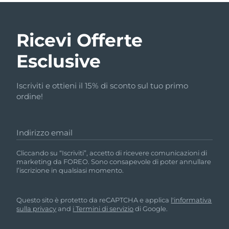
Ricevi Offerte
Esclusive
Iscriviti e ottieni il 15% di sconto sul tuo primo
ordine!
Indirizzo email
Cliccando su “Iscriviti”, accetto di ricevere comunicazioni di
marketing da FOREO. Sono consapevole di poter annullare
l’iscrizione in qualsiasi momento.
Questo sito è protetto da reCAPTCHA e applica
l'informativa
sulla privacy
and
i Termini di servizio
di Google.