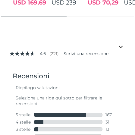
USD 169,69
USD 239
USD 70,29
USD
4.6
(221)
Scrivi una recensione
4.6
stelle
su
5
,
valore
di
valutazione
medio.
Read
221
Reviews.
Stesso
link
alla
pagina.