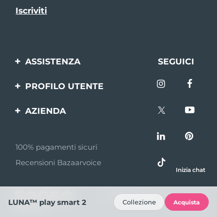
ASSISTENZA
SEGUICI
Contattaci
PROFILO UTENTE
Ordini e spedizioni
Registrazione del
AZIENDA
prodotto
Garanzia e resi
FOREO
Aiuto
FAQ
100% pagamenti sicuri
Affiliazione
Informazioni sulla
Recensioni Bazaarvoice
batteria
Notizie di affiliazione
Inizia chat
MYSA
© 2026 FOREO Tutti i diritti
LUNA™ play smart 2
Collezione
Acquista
Rivenditori
riservati