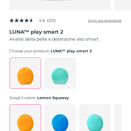
4.6
(221)
Scrivi una recensione
4.6
stelle
LUNA™ play smart 2
su
5
Analisi della pelle e detersione viso smart
,
valore
di
Choose your product:
LUNA™ play smart 2
valutazione
medio.
Read
221
Reviews.
Stesso
link
alla
pagina.
Scegli il colore:
Lemon Squeezy