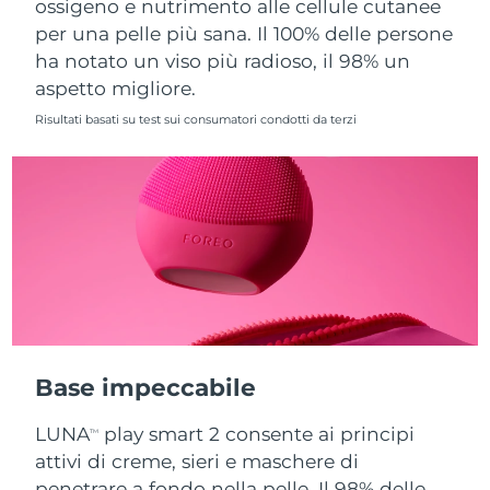
ossigeno e nutrimento alle cellule cutanee
per una pelle più sana. Il 100% delle persone
Slovacchia
Consegna stimata
09/08/2026
ha notato un viso più radioso, il 98% un
aspetto migliore.
Slovenia
Consegna stimata
09/08/2026
Risultati basati su test sui consumatori condotti da terzi
Sudafrica
Consegna stimata
17/08/2026
Corea del Sud
Consegna stimata
11/08/2026
Spagna
Consegna stimata
09/08/2026
Svezia
Consegna stimata
09/08/2026
Svizzera
Consegna stimata
09/08/2026
Base impeccabile
Taiwan
Consegna stimata
14/08/2026
LUNA
play smart 2 consente ai principi
TM
Thailandia
Consegna stimata
13/08/2026
attivi di creme, sieri e maschere di
penetrare a fondo nella pelle. Il 98% delle