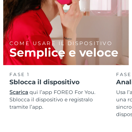
COME USARE IL DISPOSITIVO
Semplice e veloce
FASE 1
FASE
Sblocca il dispositivo
Anal
Scarica
qui l’app FOREO For You.
Usa l’
Sblocca il dispositivo e registralo
una ro
tramite l’app.
sincro
dispos