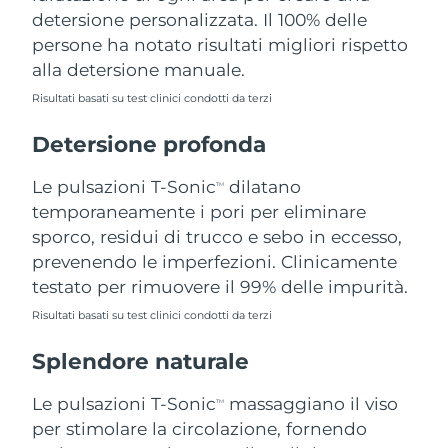
detersione personalizzata. Il 100% delle
Filippine
Consegna stimata
12/08/2026
persone ha notato risultati migliori rispetto
Polonia
Consegna stimata
10/08/2026
alla detersione manuale.
Risultati basati su test clinici condotti da terzi
Portogallo
Consegna stimata
09/08/2026
Detersione profonda
Portorico
Consegna stimata
11/08/2026
Le pulsazioni T-Sonic
dilatano
TM
Qatar
Consegna stimata
10/08/2026
temporaneamente i pori per eliminare
sporco, residui di trucco e sebo in eccesso,
Riunione
Consegna stimata
14/08/2026
prevenendo le imperfezioni. Clinicamente
testato per rimuovere il 99% delle impurità.
Romania
Consegna stimata
09/08/2026
Risultati basati su test clinici condotti da terzi
Russia
Consegna stimata
17/08/2026
Splendore naturale
Arabia Saudita
Consegna stimata
10/08/2026
Le pulsazioni T-Sonic
massaggiano il viso
TM
per stimolare la circolazione, fornendo
Singapore
Consegna stimata
11/08/2026