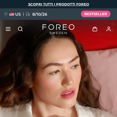
Salta
SCOPRI TUTTI I PRODOTTI FOREO
al
contenuto
principale
US
8/10/26
BESTSELLER
NUOVO
Accedi
Lingua
BREAKING NEWS
Profilo utente
English
Deutsch
Español
I miei dispositivi
FAQ™ Pure Beauty-Tech Elixir
Français
Italiano
Português
I miei ordini
Polski
Svenska
Русский
Türkçe
简体中文
繁體中文
I miei indirizzi
issa™ Teeth Whitening Set
I miei abbonamenti