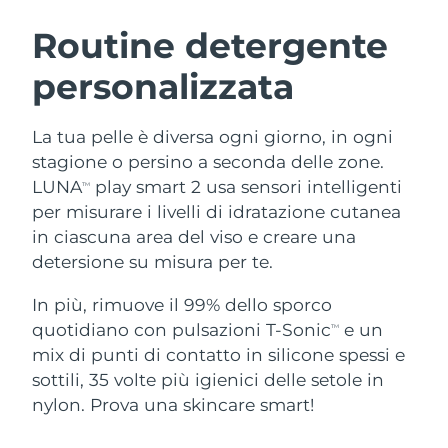
ROUTINE BEAUTY SVEDESI
Austria
Consegna stimata
09/08/2026
Routine detergente
personalizzata
Bahrein
Consegna stimata
10/08/2026
Detersione viso
Lifting viso
Belgio
Consegna stimata
09/08/2026
La tua pelle è diversa ogni giorno, in ogni
LUNA™ 4 pacchetto
BEAR™ 2 pacchetto
stagione o persino a seconda delle zone.
Bermuda
Consegna stimata
15/08/2026
Anti-aging massage
Microcurrent toning
LUNA
play smart 2 usa sensori intelligenti
TM
per misurare i livelli di idratazione cutanea
Bosnia ed
Consegna stimata
12/08/2026
in ciascuna area del viso e creare una
Idratazione
Igiene orale
Erzegovina
LUNA™ 4 Plus
BEAR™ 2 go
detersione su misura per te.
UFO™ 3 pacchetto
issa™ 4
Massage, LED heating
Microcurrent toning on-the-go
Brunei
Consegna stimata
14/08/2026
TRATTAMENTI ANTI-AGE FAQ™
Deep facial hydration
Hybrid silicone sonic toothbrush
In più, rimuove il 99% dello sporco
quotidiano con pulsazioni T-Sonic
e un
TM
Bulgaria
Consegna stimata
09/08/2026
NEW
mix di punti di contatto in silicone spessi e
LUNA™ 4 Men
BEAR™ 2 eyes & lips
UFO™ 3 LED
issa™ 4 plus
sottili, 35 volte più igienici delle setole in
Canada
For men, anti-aging massage
Microcurrent line smoothing device
Consegna stimata
13/08/2026
Near-infrared and red light therapy
nylon. Prova una skincare smart!
Smart hybrid silicone sonic toothbrush
device
Anti-age
Trattamenti LED
Cile
Consegna stimata
13/08/2026