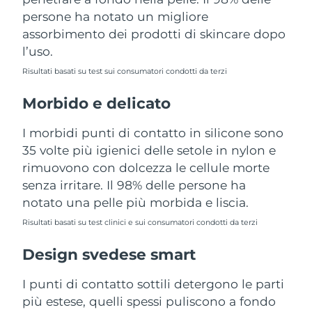
Turchia
Consegna stimata
10/08/2026
persone ha notato un migliore
assorbimento dei prodotti di skincare dopo
Emirati Arabi Uniti
Consegna stimata
10/08/2026
l’uso.
Risultati basati su test sui consumatori condotti da terzi
Regno Unito
Consegna stimata
09/08/2026
Morbido e delicato
Stati Uniti
Consegna stimata
10/08/2026
I morbidi punti di contatto in silicone sono
Uzbekistan
Consegna stimata
14/08/2026
35 volte più igienici delle setole in nylon e
rimuovono con dolcezza le cellule morte
Vietnam
Consegna stimata
15/08/2026
senza irritare. Il 98% delle persone ha
notato una pelle più morbida e liscia.
Risultati basati su test clinici e sui consumatori condotti da terzi
Design svedese smart
I punti di contatto sottili detergono le parti
più estese, quelli spessi puliscono a fondo