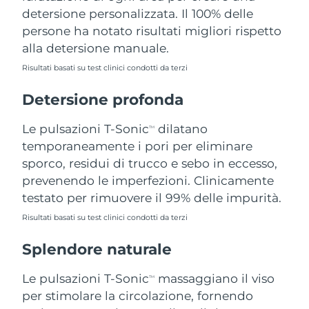
detersione personalizzata. Il 100% delle
Filippine
Consegna stimata
8/13/26
persone ha notato risultati migliori rispetto
Polonia
Consegna stimata
8/11/26
alla detersione manuale.
Risultati basati su test clinici condotti da terzi
Portogallo
Consegna stimata
8/10/26
Detersione profonda
Portorico
Consegna stimata
8/12/26
Le pulsazioni T-Sonic
dilatano
TM
Qatar
Consegna stimata
8/11/26
temporaneamente i pori per eliminare
sporco, residui di trucco e sebo in eccesso,
Riunione
Consegna stimata
8/15/26
prevenendo le imperfezioni. Clinicamente
testato per rimuovere il 99% delle impurità.
Romania
Consegna stimata
8/10/26
Risultati basati su test clinici condotti da terzi
Russia
Consegna stimata
8/18/26
Splendore naturale
Arabia Saudita
Consegna stimata
8/11/26
Le pulsazioni T-Sonic
massaggiano il viso
TM
per stimolare la circolazione, fornendo
Singapore
Consegna stimata
8/12/26