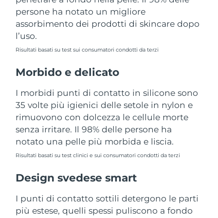
Turchia
Consegna stimata
8/11/26
persone ha notato un migliore
assorbimento dei prodotti di skincare dopo
Emirati Arabi Uniti
Consegna stimata
8/11/26
l’uso.
Risultati basati su test sui consumatori condotti da terzi
Regno Unito
Consegna stimata
8/10/26
Morbido e delicato
Stati Uniti
Consegna stimata
8/11/26
I morbidi punti di contatto in silicone sono
Uzbekistan
Consegna stimata
8/15/26
35 volte più igienici delle setole in nylon e
rimuovono con dolcezza le cellule morte
Vietnam
Consegna stimata
8/16/26
senza irritare. Il 98% delle persone ha
notato una pelle più morbida e liscia.
Risultati basati su test clinici e sui consumatori condotti da terzi
Design svedese smart
I punti di contatto sottili detergono le parti
più estese, quelli spessi puliscono a fondo