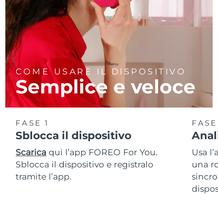
COME USARE IL DISPOSITIVO
Semplice e veloce
FASE 1
FASE
Sblocca il dispositivo
Anal
Scarica
qui l’app FOREO For You.
Usa l’
Sblocca il dispositivo e registralo
una ro
tramite l’app.
sincro
dispos