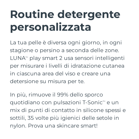
ROUTINE BEAUTY SVEDESI
Austria
Consegna stimata
8/10/26
Routine detergente
personalizzata
Bahrein
Consegna stimata
8/11/26
Detersione viso
Lifting viso
Belgio
Consegna stimata
8/10/26
La tua pelle è diversa ogni giorno, in ogni
LUNA™ 4 pacchetto
BEAR™ 2 pacchetto
stagione o persino a seconda delle zone.
Bermuda
Consegna stimata
8/16/26
Anti-aging massage
Microcurrent toning
LUNA
play smart 2 usa sensori intelligenti
TM
per misurare i livelli di idratazione cutanea
Bosnia ed
Consegna stimata
8/13/26
in ciascuna area del viso e creare una
Idratazione
Igiene orale
Erzegovina
LUNA™ 4 Plus
BEAR™ 2 go
detersione su misura per te.
UFO™ 3 pacchetto
issa™ 4
Massage, LED heating
Microcurrent toning on-the-go
Brunei
Consegna stimata
8/15/26
TRATTAMENTI ANTI-AGE FAQ™
Deep facial hydration
Hybrid silicone sonic toothbrush
In più, rimuove il 99% dello sporco
quotidiano con pulsazioni T-Sonic
e un
TM
Bulgaria
Consegna stimata
8/10/26
NEW
mix di punti di contatto in silicone spessi e
LUNA™ 4 Men
BEAR™ 2 eyes & lips
UFO™ 3 LED
issa™ 4 plus
sottili, 35 volte più igienici delle setole in
Canada
For men, anti-aging massage
Microcurrent line smoothing device
Consegna stimata
8/14/26
Near-infrared and red light therapy
nylon. Prova una skincare smart!
Smart hybrid silicone sonic toothbrush
device
Anti-age
Trattamenti LED
Cile
Consegna stimata
8/14/26