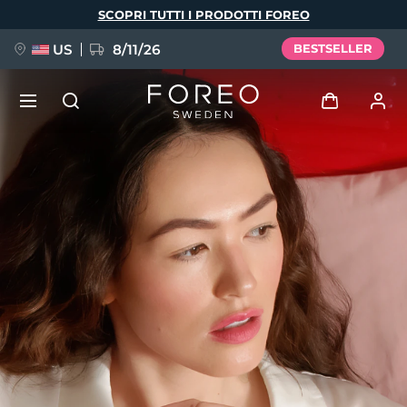
Salta
SCOPRI TUTTI I PRODOTTI FOREO
al
contenuto
principale
US
8/11/26
BESTSELLER
NUOVO
Accedi
Lingua
BREAKING NEWS
Profilo utente
English
Deutsch
Español
I miei dispositivi
FAQ™ Pure Beauty-Tech Elixir
Français
Italiano
Português
I miei ordini
Polski
Svenska
Русский
Türkçe
简体中文
繁體中文
I miei indirizzi
issa™ Teeth Whitening Set
I miei abbonamenti