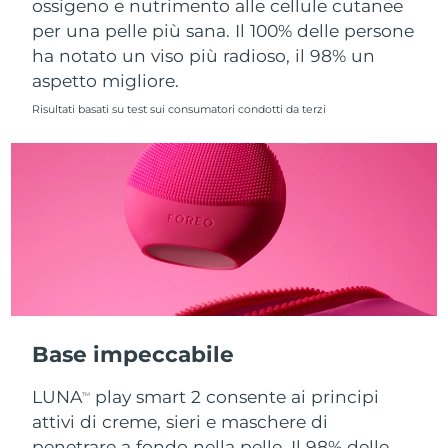
ossigeno e nutrimento alle cellule cutanee
per una pelle più sana. Il 100% delle persone
Slovacchia
Consegna stimata
8/10/26
ha notato un viso più radioso, il 98% un
aspetto migliore.
Slovenia
Consegna stimata
8/10/26
Risultati basati su test sui consumatori condotti da terzi
Sudafrica
Consegna stimata
8/18/26
Corea del Sud
Consegna stimata
8/12/26
Spagna
Consegna stimata
8/10/26
Svezia
Consegna stimata
8/10/26
Svizzera
Consegna stimata
8/10/26
Base impeccabile
Taiwan
Consegna stimata
8/15/26
LUNA
play smart 2 consente ai principi
TM
Thailandia
Consegna stimata
8/14/26
attivi di creme, sieri e maschere di
penetrare a fondo nella pelle. Il 98% delle