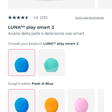
4.6
(221)
Scrivi una recensione
4.6
stelle
LUNA™ play smart 2
su
5
Analisi della pelle e detersione viso smart
,
valore
di
Choose your product:
LUNA™ play smart 2
valutazione
medio.
Read
221
Reviews.
Stesso
link
alla
pagina.
Scegli il colore:
Peek-A-Blue