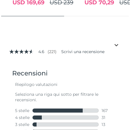
USD 169,69
USD 239
USD 70,29
USD
4.6
(221)
Scrivi una recensione
4.6
stelle
su
5
,
valore
di
valutazione
medio.
Read
221
Reviews.
Stesso
link
alla
pagina.