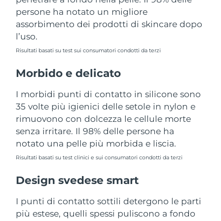
Turchia
Consegna stimata
10/08/2026
persone ha notato un migliore
assorbimento dei prodotti di skincare dopo
Emirati Arabi Uniti
Consegna stimata
10/08/2026
l’uso.
Risultati basati su test sui consumatori condotti da terzi
Regno Unito
Consegna stimata
09/08/2026
Morbido e delicato
Stati Uniti
Consegna stimata
10/08/2026
I morbidi punti di contatto in silicone sono
Uzbekistan
Consegna stimata
14/08/2026
35 volte più igienici delle setole in nylon e
rimuovono con dolcezza le cellule morte
Vietnam
Consegna stimata
15/08/2026
senza irritare. Il 98% delle persone ha
notato una pelle più morbida e liscia.
Risultati basati su test clinici e sui consumatori condotti da terzi
Design svedese smart
I punti di contatto sottili detergono le parti
più estese, quelli spessi puliscono a fondo