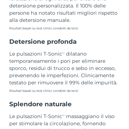
detersione personalizzata. Il 100% delle
Filippine
Consegna stimata
12/08/2026
persone ha notato risultati migliori rispetto
Polonia
Consegna stimata
10/08/2026
alla detersione manuale.
Risultati basati su test clinici condotti da terzi
Portogallo
Consegna stimata
09/08/2026
Detersione profonda
Portorico
Consegna stimata
11/08/2026
Le pulsazioni T-Sonic
dilatano
TM
Qatar
Consegna stimata
10/08/2026
temporaneamente i pori per eliminare
sporco, residui di trucco e sebo in eccesso,
Riunione
Consegna stimata
14/08/2026
prevenendo le imperfezioni. Clinicamente
testato per rimuovere il 99% delle impurità.
Romania
Consegna stimata
09/08/2026
Risultati basati su test clinici condotti da terzi
Russia
Consegna stimata
17/08/2026
Splendore naturale
Arabia Saudita
Consegna stimata
10/08/2026
Le pulsazioni T-Sonic
massaggiano il viso
TM
per stimolare la circolazione, fornendo
Singapore
Consegna stimata
11/08/2026