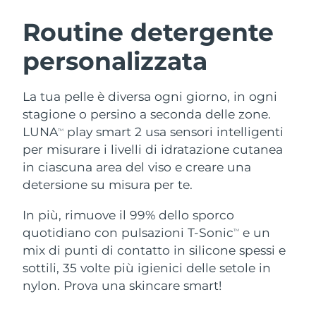
ROUTINE BEAUTY SVEDESI
Austria
Consegna stimata
09/08/2026
Routine detergente
personalizzata
Bahrein
Consegna stimata
10/08/2026
Detersione viso
Lifting viso
Belgio
Consegna stimata
09/08/2026
La tua pelle è diversa ogni giorno, in ogni
LUNA™ 4 pacchetto
BEAR™ 2 pacchetto
stagione o persino a seconda delle zone.
Bermuda
Consegna stimata
15/08/2026
Anti-aging massage
Microcurrent toning
LUNA
play smart 2 usa sensori intelligenti
TM
per misurare i livelli di idratazione cutanea
Bosnia ed
Consegna stimata
12/08/2026
in ciascuna area del viso e creare una
Idratazione
Igiene orale
Erzegovina
LUNA™ 4 Plus
BEAR™ 2 go
detersione su misura per te.
UFO™ 3 pacchetto
issa™ 4
Massage, LED heating
Microcurrent toning on-the-go
Brunei
Consegna stimata
14/08/2026
TRATTAMENTI ANTI-AGE FAQ™
Deep facial hydration
Hybrid silicone sonic toothbrush
In più, rimuove il 99% dello sporco
quotidiano con pulsazioni T-Sonic
e un
TM
Bulgaria
Consegna stimata
09/08/2026
NEW
mix di punti di contatto in silicone spessi e
LUNA™ 4 Men
BEAR™ 2 eyes & lips
UFO™ 3 LED
issa™ 4 plus
sottili, 35 volte più igienici delle setole in
Canada
For men, anti-aging massage
Microcurrent line smoothing device
Consegna stimata
13/08/2026
Near-infrared and red light therapy
nylon. Prova una skincare smart!
Smart hybrid silicone sonic toothbrush
device
Anti-age
Trattamenti LED
Cile
Consegna stimata
13/08/2026