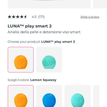
4.5
(171)
Write a review
4.5
out
LUNA™ play smart 2
of
5
Analisi della pelle e detersione viso smart
stars,
average
rating
Choose your product:
LUNA™ play smart 2
value.
Read
171
Reviews.
Same
page
link.
Scegli il colore:
Lemon Squeezy