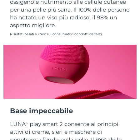
ossigeno e nutrimento alle cellule cutanee
per una pelle più sana. Il 100% delle persone
Slovacchia
Consegna stimata
09/08/2026
ha notato un viso più radioso, il 98% un
aspetto migliore.
Slovenia
Consegna stimata
09/08/2026
Risultati basati su test sui consumatori condotti da terzi
Sudafrica
Consegna stimata
17/08/2026
Corea del Sud
Consegna stimata
11/08/2026
Spagna
Consegna stimata
09/08/2026
Svezia
Consegna stimata
09/08/2026
Svizzera
Consegna stimata
09/08/2026
Base impeccabile
Taiwan
Consegna stimata
14/08/2026
LUNA
play smart 2 consente ai principi
TM
Thailandia
Consegna stimata
13/08/2026
attivi di creme, sieri e maschere di
penetrare a fondo nella pelle. Il 98% delle