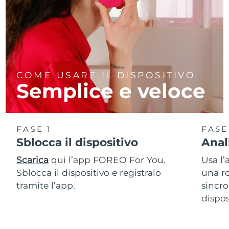
COME USARE IL DISPOSITIVO
Semplice e veloce
FASE 1
FASE
Sblocca il dispositivo
Anal
Scarica
qui l’app FOREO For You.
Usa l’
Sblocca il dispositivo e registralo
una ro
tramite l’app.
sincro
dispos