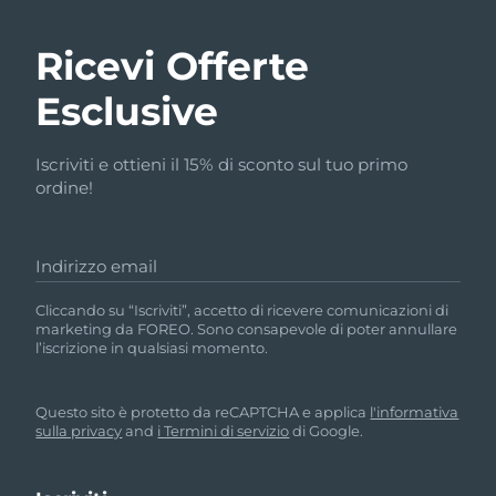
Ricevi Offerte
Esclusive
Iscriviti e ottieni il 15% di sconto sul tuo primo
ordine!
Indirizzo email
Cliccando su “Iscriviti”, accetto di ricevere comunicazioni di
marketing da FOREO. Sono consapevole di poter annullare
l’iscrizione in qualsiasi momento.
Questo sito è protetto da reCAPTCHA e applica
l'informativa
sulla privacy
and
i Termini di servizio
di Google.