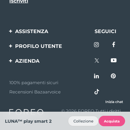
ASSISTENZA
SEGUICI
Contattaci
PROFILO UTENTE
Ordini e spedizioni
Registrazione del
AZIENDA
prodotto
Garanzia e resi
FOREO
Aiuto
FAQ
100% pagamenti sicuri
Affiliazione
Informazioni sulla
Recensioni Bazaarvoice
batteria
Notizie di affiliazione
Inizia chat
MYSA
© 2026 FOREO Tutti i diritti
Rivenditori
riservati
LUNA™ play smart 2
Collezione
Acquista
Termini di Utilizzo