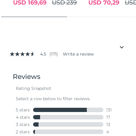
USD 169,69
USD 239
USD 70,29
USD
4.5
(171)
Write a review
4.5
out
of
5
stars,
average
rating
value.
Read
171
Reviews.
Same
page
link.