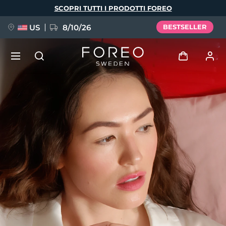
Salta
SCOPRI TUTTI I PRODOTTI FOREO
al
contenuto
principale
US
8/10/26
BESTSELLER
NUOVO
Accedi
Lingua
BREAKING NEWS
Profilo utente
English
Deutsch
Español
I miei dispositivi
FAQ™ Pure Beauty-Tech Elixir
Français
Italiano
Português
I miei ordini
Polski
Svenska
Русский
Türkçe
简体中文
繁體中文
I miei indirizzi
issa™ Teeth Whitening Set
I miei abbonamenti