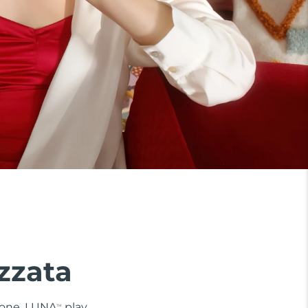
zzata
 zone. LUNA
play
TM