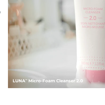
e
LUNA
Micro-Foam Cleanser 2.0
TM