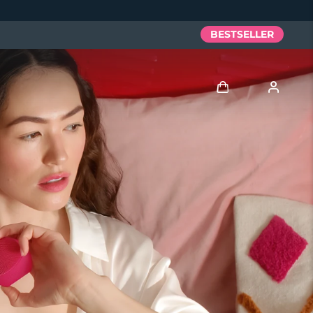
BESTSELLER
Accedi
Profilo utente
I miei dispositivi
I miei ordini
I miei indirizzi
I miei abbonamenti