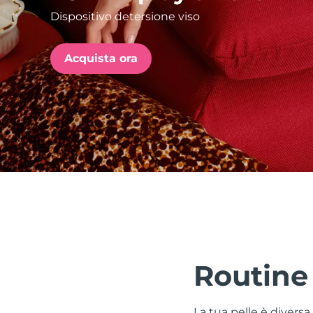
Dispositivo detersione viso
issa™ Teeth Whitening Set
Acquista ora
FAQ™ Dual LED Panel
POPOLARE
Offerte speciali
Bestseller
Routine
La tua pelle è divers