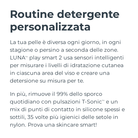
ROUTINE BEAUTY SVEDESI
Austria
Consegna stimata
8/8/26
Routine detergente
personalizzata
Bahrein
Consegna stimata
8/9/26
Detersione viso
Lifting viso
Belgio
Consegna stimata
8/8/26
La tua pelle è diversa ogni giorno, in ogni
LUNA™ 4 pacchetto
BEAR™ 2 pacchetto
stagione o persino a seconda delle zone.
Bermuda
Consegna stimata
8/14/26
Anti-aging massage
Microcurrent toning
LUNA
play smart 2 usa sensori intelligenti
TM
per misurare i livelli di idratazione cutanea
Bosnia ed
Consegna stimata
8/11/26
in ciascuna area del viso e creare una
Idratazione
Igiene orale
Erzegovina
LUNA™ 4 Plus
BEAR™ 2 go
detersione su misura per te.
UFO™ 3 pacchetto
issa™ 4
Massage, LED heating
Microcurrent toning on-the-go
Brunei
Consegna stimata
8/13/26
TRATTAMENTI ANTI-AGE FAQ™
Deep facial hydration
Hybrid silicone sonic toothbrush
In più, rimuove il 99% dello sporco
quotidiano con pulsazioni T-Sonic
e un
TM
Bulgaria
Consegna stimata
8/8/26
NEW
mix di punti di contatto in silicone spessi e
LUNA™ 4 Men
BEAR™ 2 eyes & lips
UFO™ 3 LED
issa™ 4 plus
sottili, 35 volte più igienici delle setole in
Canada
For men, anti-aging massage
Microcurrent line smoothing device
Consegna stimata
8/12/26
Near-infrared and red light therapy
nylon. Prova una skincare smart!
Smart hybrid silicone sonic toothbrush
device
Anti-age
Trattamenti LED
Cile
Consegna stimata
8/12/26