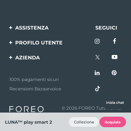
ASSISTENZA
SEGUICI
Contattaci
PROFILO UTENTE
Ordini e spedizioni
Registrazione del
AZIENDA
prodotto
Garanzia e resi
FOREO
Aiuto
FAQ
100% pagamenti sicuri
Affiliazione
Informazioni sulla
Recensioni Bazaarvoice
batteria
Notizie di affiliazione
MYSA
Inizia chat
© 2026 FOREO Tutti i diritti
Rivenditori
riservati
LUNA™ play smart 2
Collezione
Acquista
Termini di Utilizzo