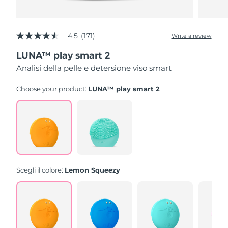
4.5
(171)
Write a review
4.5
out
LUNA™ play smart 2
of
5
Analisi della pelle e detersione viso smart
stars,
average
rating
Choose your product:
LUNA™ play smart 2
value.
Read
171
Reviews.
Same
page
link.
Scegli il colore:
Lemon Squeezy