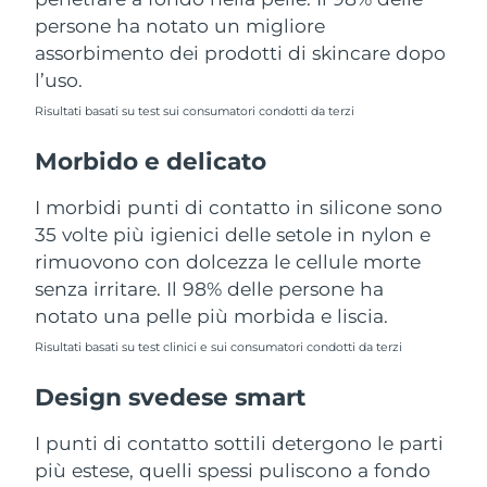
Turchia
Consegna stimata
8/9/26
persone ha notato un migliore
assorbimento dei prodotti di skincare dopo
Emirati Arabi Uniti
Consegna stimata
8/9/26
l’uso.
Risultati basati su test sui consumatori condotti da terzi
Regno Unito
Consegna stimata
8/8/26
Morbido e delicato
Stati Uniti
Consegna stimata
8/9/26
I morbidi punti di contatto in silicone sono
Uzbekistan
Consegna stimata
8/13/26
35 volte più igienici delle setole in nylon e
rimuovono con dolcezza le cellule morte
Vietnam
Consegna stimata
8/14/26
senza irritare. Il 98% delle persone ha
notato una pelle più morbida e liscia.
Risultati basati su test clinici e sui consumatori condotti da terzi
Design svedese smart
I punti di contatto sottili detergono le parti
più estese, quelli spessi puliscono a fondo