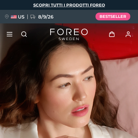
Salta
SCOPRI TUTTI I PRODOTTI FOREO
al
contenuto
principale
US
8/9/26
BESTSELLER
NUOVO
Accedi
Lingua
BREAKING NEWS
Profilo utente
English
Deutsch
Español
I miei dispositivi
FAQ™ Pure Beauty-Tech Elixir
Français
Italiano
Português
I miei ordini
Polski
Svenska
Русский
Türkçe
简体中文
繁體中文
I miei indirizzi
issa™ Teeth Whitening Set
I miei abbonamenti