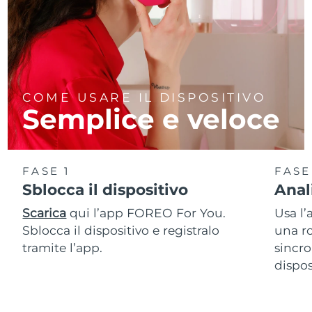
COME USARE IL DISPOSITIVO
Semplice e veloce
FASE 1
FASE
Sblocca il dispositivo
Anal
Scarica
qui l’app FOREO For You.
Usa l’
Sblocca il dispositivo e registralo
una ro
tramite l’app.
sincro
dispos