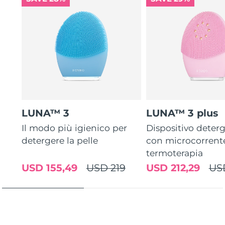
LUNA™ 3
LUNA™ 3 plus
Il modo più igienico per
Dispositivo deterg
detergere la pelle
con microcorrent
termoterapia
USD 155,49
USD 219
USD 212,29
US