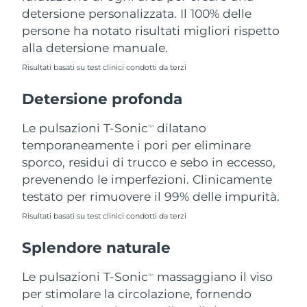
detersione personalizzata. Il 100% delle
Filippine
Consegna stimata
8/11/26
persone ha notato risultati migliori rispetto
Polonia
Consegna stimata
8/9/26
alla detersione manuale.
Risultati basati su test clinici condotti da terzi
Portogallo
Consegna stimata
8/8/26
Detersione profonda
Portorico
Consegna stimata
8/10/26
Le pulsazioni T-Sonic
dilatano
TM
Qatar
Consegna stimata
8/9/26
temporaneamente i pori per eliminare
sporco, residui di trucco e sebo in eccesso,
Riunione
Consegna stimata
8/13/26
prevenendo le imperfezioni. Clinicamente
testato per rimuovere il 99% delle impurità.
Romania
Consegna stimata
8/8/26
Risultati basati su test clinici condotti da terzi
Russia
Consegna stimata
8/16/26
Splendore naturale
Arabia Saudita
Consegna stimata
8/9/26
Le pulsazioni T-Sonic
massaggiano il viso
TM
per stimolare la circolazione, fornendo
Singapore
Consegna stimata
8/10/26