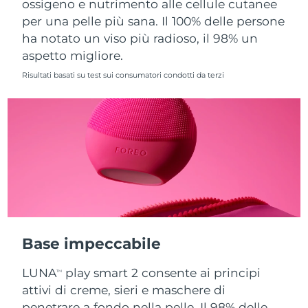
ossigeno e nutrimento alle cellule cutanee
per una pelle più sana. Il 100% delle persone
Slovacchia
Consegna stimata
8/8/26
ha notato un viso più radioso, il 98% un
aspetto migliore.
Slovenia
Consegna stimata
8/8/26
Risultati basati su test sui consumatori condotti da terzi
Sudafrica
Consegna stimata
8/16/26
Corea del Sud
Consegna stimata
8/10/26
Spagna
Consegna stimata
8/8/26
Svezia
Consegna stimata
8/8/26
Svizzera
Consegna stimata
8/8/26
Base impeccabile
Taiwan
Consegna stimata
8/13/26
LUNA
play smart 2 consente ai principi
TM
Thailandia
Consegna stimata
8/12/26
attivi di creme, sieri e maschere di
penetrare a fondo nella pelle. Il 98% delle