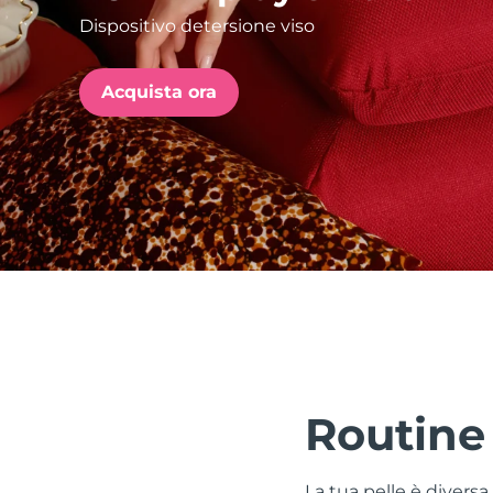
Dispositivo detersione viso
issa™ Teeth Whitening Set
Acquista ora
FAQ™ Dual LED Panel
POPOLARE
Offerte speciali
Bestseller
Routine
La tua pelle è divers