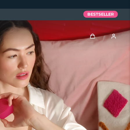
BESTSELLER
Accedi
Profilo utente
I miei dispositivi
I miei ordini
I miei indirizzi
I miei abbonamenti