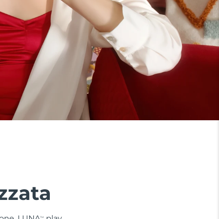
zzata
 zone. LUNA
play
TM