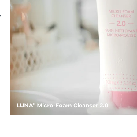
e
LUNA
Micro-Foam Cleanser 2.0
TM