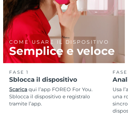
COME USARE IL DISPOSITIVO
Semplice e veloce
FASE 1
FASE
Sblocca il dispositivo
Anal
Scarica
qui l’app FOREO For You.
Usa l’
Sblocca il dispositivo e registralo
una ro
tramite l’app.
sincro
dispos