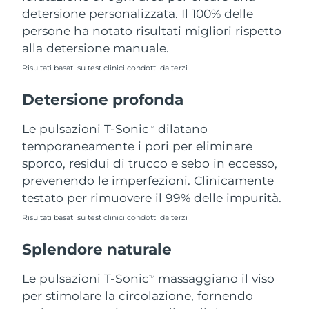
detersione personalizzata. Il 100% delle
Filippine
Consegna stimata
8/13/26
persone ha notato risultati migliori rispetto
Polonia
Consegna stimata
8/11/26
alla detersione manuale.
Risultati basati su test clinici condotti da terzi
Portogallo
Consegna stimata
8/10/26
Detersione profonda
Portorico
Consegna stimata
8/12/26
Le pulsazioni T-Sonic
dilatano
TM
Qatar
Consegna stimata
8/11/26
temporaneamente i pori per eliminare
sporco, residui di trucco e sebo in eccesso,
Riunione
Consegna stimata
8/15/26
prevenendo le imperfezioni. Clinicamente
testato per rimuovere il 99% delle impurità.
Romania
Consegna stimata
8/10/26
Risultati basati su test clinici condotti da terzi
Russia
Consegna stimata
8/18/26
Splendore naturale
Arabia Saudita
Consegna stimata
8/11/26
Le pulsazioni T-Sonic
massaggiano il viso
TM
per stimolare la circolazione, fornendo
Singapore
Consegna stimata
8/12/26