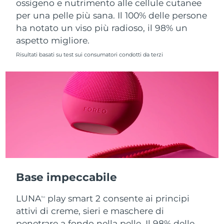
ossigeno e nutrimento alle cellule cutanee
per una pelle più sana. Il 100% delle persone
Slovacchia
Consegna stimata
8/10/26
ha notato un viso più radioso, il 98% un
aspetto migliore.
Slovenia
Consegna stimata
8/10/26
Risultati basati su test sui consumatori condotti da terzi
Sudafrica
Consegna stimata
8/18/26
Corea del Sud
Consegna stimata
8/12/26
Spagna
Consegna stimata
8/10/26
Svezia
Consegna stimata
8/10/26
Svizzera
Consegna stimata
8/10/26
Base impeccabile
Taiwan
Consegna stimata
8/15/26
LUNA
play smart 2 consente ai principi
TM
Thailandia
Consegna stimata
8/14/26
attivi di creme, sieri e maschere di
penetrare a fondo nella pelle. Il 98% delle