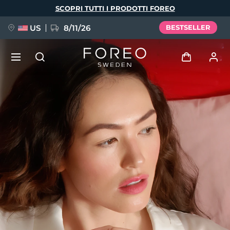
Salta
SCOPRI TUTTI I PRODOTTI FOREO
al
contenuto
principale
US
8/11/26
BESTSELLER
NUOVO
Accedi
Lingua
BREAKING NEWS
Profilo utente
English
Deutsch
Español
I miei dispositivi
FAQ™ Pure Beauty-Tech Elixir
Français
Italiano
Português
I miei ordini
Polski
Svenska
Русский
Türkçe
简体中文
繁體中文
I miei indirizzi
issa™ Teeth Whitening Set
I miei abbonamenti