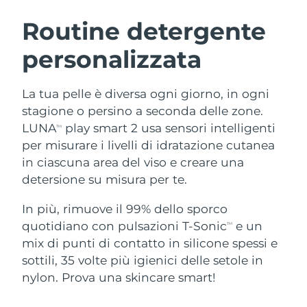
ROUTINE BEAUTY SVEDESI
Austria
Consegna stimata
8/10/26
Routine detergente
personalizzata
Bahrein
Consegna stimata
8/11/26
Detersione viso
Lifting viso
Belgio
Consegna stimata
8/10/26
La tua pelle è diversa ogni giorno, in ogni
LUNA™ 4 pacchetto
BEAR™ 2 pacchetto
stagione o persino a seconda delle zone.
Bermuda
Consegna stimata
8/16/26
Anti-aging massage
Microcurrent toning
LUNA
play smart 2 usa sensori intelligenti
TM
per misurare i livelli di idratazione cutanea
Bosnia ed
Consegna stimata
8/13/26
in ciascuna area del viso e creare una
Idratazione
Igiene orale
Erzegovina
LUNA™ 4 Plus
BEAR™ 2 go
detersione su misura per te.
UFO™ 3 pacchetto
issa™ 4
Massage, LED heating
Microcurrent toning on-the-go
Brunei
Consegna stimata
8/15/26
TRATTAMENTI ANTI-AGE FAQ™
Deep facial hydration
Hybrid silicone sonic toothbrush
In più, rimuove il 99% dello sporco
quotidiano con pulsazioni T-Sonic
e un
TM
Bulgaria
Consegna stimata
8/10/26
NEW
mix di punti di contatto in silicone spessi e
LUNA™ 4 Men
BEAR™ 2 eyes & lips
UFO™ 3 LED
issa™ 4 plus
sottili, 35 volte più igienici delle setole in
Canada
For men, anti-aging massage
Microcurrent line smoothing device
Consegna stimata
8/14/26
Near-infrared and red light therapy
nylon. Prova una skincare smart!
Smart hybrid silicone sonic toothbrush
device
Anti-age
Trattamenti LED
Cile
Consegna stimata
8/14/26