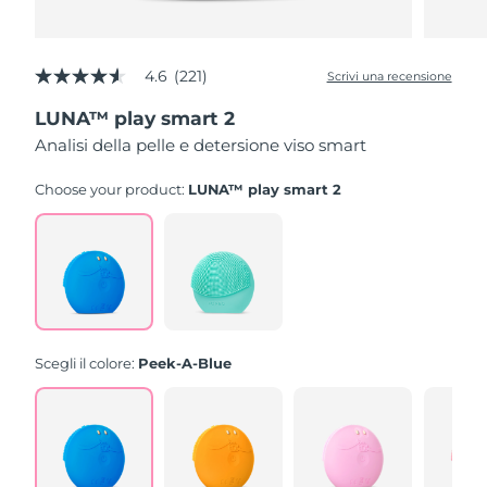
4.6
(221)
Scrivi una recensione
4.6
stelle
LUNA™ play smart 2
su
5
Analisi della pelle e detersione viso smart
,
valore
di
Choose your product:
LUNA™ play smart 2
valutazione
medio.
Read
221
Reviews.
Stesso
link
alla
pagina.
Scegli il colore:
Peek-A-Blue