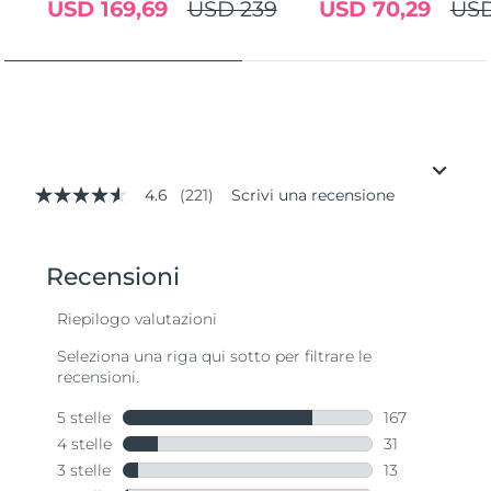
USD 169,69
USD 239
USD 70,29
USD
4.6
(221)
Scrivi una recensione
4.6
stelle
su
5
,
valore
di
valutazione
medio.
Read
221
Reviews.
Stesso
link
alla
pagina.