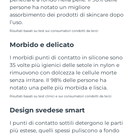
Turchia
Consegna stimata
8/11/26
persone ha notato un migliore
assorbimento dei prodotti di skincare dopo
Emirati Arabi Uniti
Consegna stimata
8/11/26
l’uso.
Risultati basati su test sui consumatori condotti da terzi
Regno Unito
Consegna stimata
8/10/26
Morbido e delicato
Stati Uniti
Consegna stimata
8/11/26
I morbidi punti di contatto in silicone sono
Uzbekistan
Consegna stimata
8/15/26
35 volte più igienici delle setole in nylon e
rimuovono con dolcezza le cellule morte
Vietnam
Consegna stimata
8/16/26
senza irritare. Il 98% delle persone ha
notato una pelle più morbida e liscia.
Risultati basati su test clinici e sui consumatori condotti da terzi
Design svedese smart
I punti di contatto sottili detergono le parti
più estese, quelli spessi puliscono a fondo