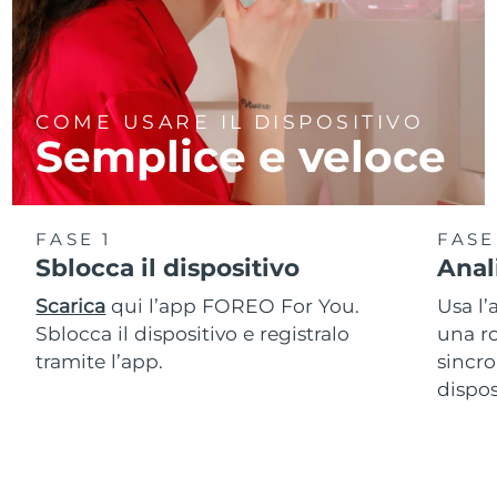
COME USARE IL DISPOSITIVO
Semplice e veloce
FASE 1
FASE
Sblocca il dispositivo
Anal
Scarica
qui l’app FOREO For You.
Usa l’
Sblocca il dispositivo e registralo
una ro
tramite l’app.
sincro
dispos