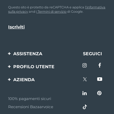
Questo sito è protetto da reCAPTCHA e applica
l'informativa
sulla privacy
and
i Termini di servizio
di Google.
ASSISTENZA
SEGUICI
Contattaci
PROFILO UTENTE
Ordini e spedizioni
Registrazione del
AZIENDA
prodotto
Garanzia e resi
FOREO
Aiuto
FAQ
100% pagamenti sicuri
Affiliazione
Informazioni sulla
Recensioni Bazaarvoice
batteria
Notizie di affiliazione