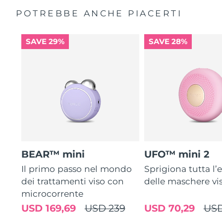
POTREBBE ANCHE PIACERTI
SAVE 29%
SAVE 28%
BEAR™ mini
UFO™ mini 2
Il primo passo nel mondo
Sprigiona tutta l’e
dei trattamenti viso con
delle maschere vi
microcorrente
USD 169,69
USD 239
USD 70,29
USD