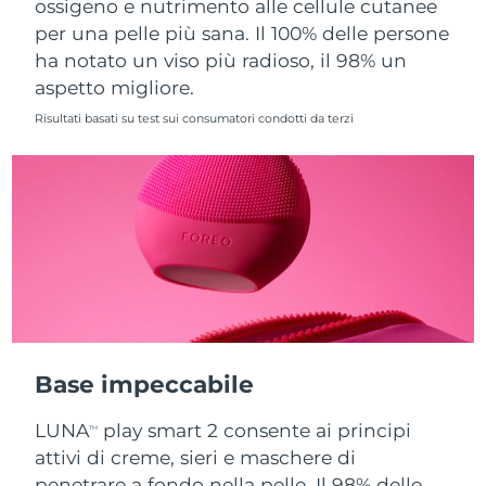
ossigeno e nutrimento alle cellule cutanee
per una pelle più sana. Il 100% delle persone
Slovacchia
Consegna stimata
12/8/26
ha notato un viso più radioso, il 98% un
aspetto migliore.
Slovenia
Consegna stimata
12/8/26
Risultati basati su test sui consumatori condotti da terzi
Sudafrica
Consegna stimata
20/8/26
Corea del Sud
Consegna stimata
14/8/26
Spagna
Consegna stimata
12/8/26
Svezia
Consegna stimata
12/8/26
Svizzera
Consegna stimata
12/8/26
Base impeccabile
Taiwan
Consegna stimata
17/8/26
LUNA
play smart 2 consente ai principi
TM
Thailandia
Consegna stimata
16/8/26
attivi di creme, sieri e maschere di
penetrare a fondo nella pelle. Il 98% delle