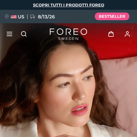
Salta
SCOPRI TUTTI I PRODOTTI FOREO
al
contenuto
principale
US
8/13/26
BESTSELLER
NUOVO
Accedi
Lingua
BREAKING NEWS
Profilo utente
English
Deutsch
Español
I miei dispositivi
FAQ™ Pure Beauty-Tech Elixir
Français
Italiano
Português
I miei ordini
Polski
Svenska
Русский
Türkçe
简体中文
繁體中文
I miei indirizzi
issa™ Teeth Whitening Set
I miei abbonamenti