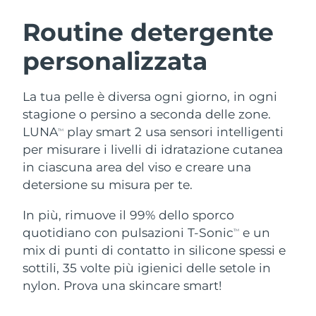
ROUTINE BEAUTY SVEDESI
Austria
Consegna stimata
12/8/26
Routine detergente
personalizzata
Bahrein
Consegna stimata
13/8/26
Detersione viso
Lifting viso
Belgio
Consegna stimata
12/8/26
La tua pelle è diversa ogni giorno, in ogni
LUNA™ 4 pacchetto
BEAR™ 2 pacchetto
stagione o persino a seconda delle zone.
Bermuda
Consegna stimata
18/8/26
Anti-aging massage
Microcurrent toning
LUNA
play smart 2 usa sensori intelligenti
TM
per misurare i livelli di idratazione cutanea
Bosnia ed
Consegna stimata
15/8/26
in ciascuna area del viso e creare una
Idratazione
Igiene orale
Erzegovina
LUNA™ 4 Plus
BEAR™ 2 go
detersione su misura per te.
UFO™ 3 pacchetto
issa™ 4
Massage, LED heating
Microcurrent toning on-the-go
Brunei
Consegna stimata
17/8/26
TRATTAMENTI ANTI-AGE FAQ™
Deep facial hydration
Hybrid silicone sonic toothbrush
In più, rimuove il 99% dello sporco
quotidiano con pulsazioni T-Sonic
e un
TM
Bulgaria
Consegna stimata
12/8/26
NEW
mix di punti di contatto in silicone spessi e
LUNA™ 4 Men
BEAR™ 2 eyes & lips
UFO™ 3 LED
issa™ 4 plus
sottili, 35 volte più igienici delle setole in
Canada
For men, anti-aging massage
Microcurrent line smoothing device
Consegna stimata
16/8/26
Near-infrared and red light therapy
nylon. Prova una skincare smart!
Smart hybrid silicone sonic toothbrush
device
Anti-age
Trattamenti LED
Cile
Consegna stimata
16/8/26