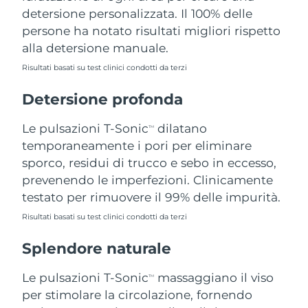
detersione personalizzata. Il 100% delle
Filippine
Consegna stimata
15/8/26
persone ha notato risultati migliori rispetto
Polonia
Consegna stimata
13/8/26
alla detersione manuale.
Risultati basati su test clinici condotti da terzi
Portogallo
Consegna stimata
12/8/26
Detersione profonda
Portorico
Consegna stimata
14/8/26
Le pulsazioni T-Sonic
dilatano
TM
Qatar
Consegna stimata
13/8/26
temporaneamente i pori per eliminare
sporco, residui di trucco e sebo in eccesso,
Riunione
Consegna stimata
17/8/26
prevenendo le imperfezioni. Clinicamente
testato per rimuovere il 99% delle impurità.
Romania
Consegna stimata
12/8/26
Risultati basati su test clinici condotti da terzi
Russia
Consegna stimata
20/8/26
Splendore naturale
Arabia Saudita
Consegna stimata
13/8/26
Le pulsazioni T-Sonic
massaggiano il viso
TM
per stimolare la circolazione, fornendo
Singapore
Consegna stimata
14/8/26