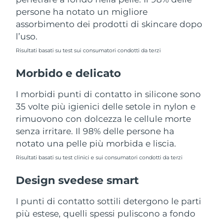
Turchia
Consegna stimata
13/8/26
persone ha notato un migliore
assorbimento dei prodotti di skincare dopo
Emirati Arabi Uniti
Consegna stimata
13/8/26
l’uso.
Risultati basati su test sui consumatori condotti da terzi
Regno Unito
Consegna stimata
12/8/26
Morbido e delicato
Stati Uniti
Consegna stimata
13/8/26
I morbidi punti di contatto in silicone sono
Uzbekistan
Consegna stimata
17/8/26
35 volte più igienici delle setole in nylon e
rimuovono con dolcezza le cellule morte
Vietnam
Consegna stimata
18/8/26
senza irritare. Il 98% delle persone ha
notato una pelle più morbida e liscia.
Risultati basati su test clinici e sui consumatori condotti da terzi
Design svedese smart
I punti di contatto sottili detergono le parti
più estese, quelli spessi puliscono a fondo