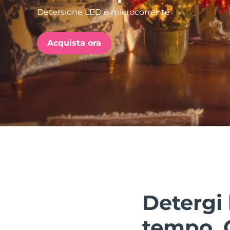
Detersione LED e microcorrente
issa™ Teeth Whitening Set
Acquista ora
FAQ™ Dual LED Panel
POPOLARE
Offerte speciali
Bestseller
Detergi 
tempo. C