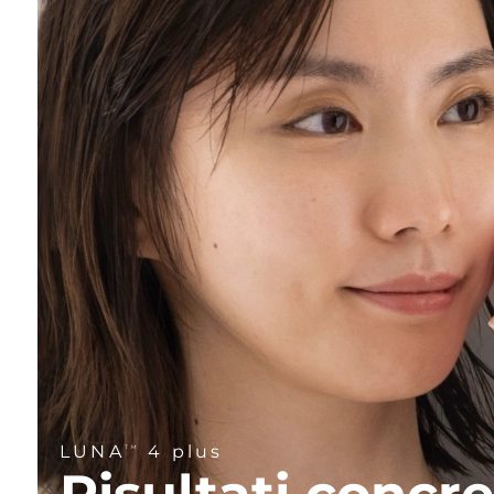
LUNA
4 plus
TM