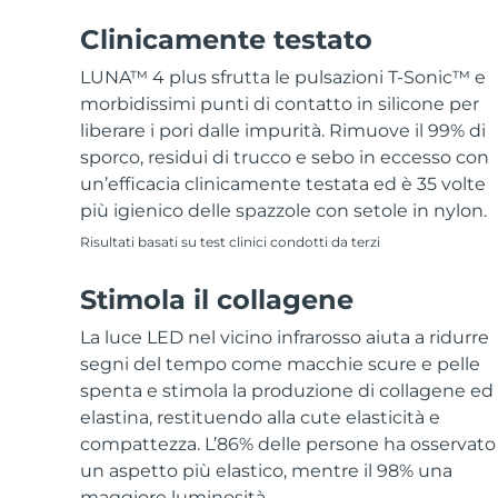
Near-infrared and red light therapy device
Smart hybrid silicone sonic toothbrush
Clinicamente testato
Anti-age
Trattamenti LED
LUNA™ 4 mini
Skincare rassodante
LUNA™ 4 plus sfrutta le pulsazioni T-Sonic™ e
FAQ™ 101
FAQ™ 201
UFO™ 3 mini
issa™ 4 smile
For young skin, T-zone
Premium anti-aging skincare
morbidissimi punti di contatto in silicone per
NEW
Clinical anti-aging
LED mask
Red light therapy device for young skin
Hybrid silicone sonic toothbrush
liberare i pori dalle impurità. Rimuove il 99% di
Ringiovanimento
sporco, residui di trucco e sebo in eccesso con
Ricrescita dei capelli
LUNA™ 4 go
Dispositivi BEAR™
della pelle
un’efficacia clinicamente testata ed è 35 volte
FAQ™ 102
FAQ™ 202
UFO™ 3 go
issa™ 4 baby
For travel or gym bag
All premium facelift devices
più igienico delle spazzole con setole in nylon.
FAQ™ 301
FAQ™ 501
Advanced clinical anti-aging
LED mask
Portable red light therapy
For ages 0-3
NEW
LED hair strengthening scalp massager
Full-Spectrum Red Light Therapy
Risultati basati su test clinici condotti da terzi
Skincare LUNA™
Stimola il collagene
FAQ™ 103
FAQ™ 211
Integratori
Maschere
issa™ Teeth Whitening Set
Premium cleansers & balm
FAQ™ Scalp Serum
FAQ™ 502
Luxurious clinical anti-aging set
Anti-aging neck & décolleté LED mask
Rejuvenation & hydration
Dual LED + sonic device & 18% PAP gel
La luce LED nel vicino infrarosso aiuta a ridurre
Scalp recovery probiotic serum
Full-Spectrum Red Light Therapy
segni del tempo come macchie scure e pelle
Dispositivi LUNA™
TRATTAMENTI SPECIALI
spenta e stimola la produzione di collagene ed
FAQ™ P1 Primer
FAQ™ 221
Dispositivi UFO™
Dispositivi ISSA™
All facial cleansing devices
elastina, restituendo alla cute elasticità e
Skincare FAQ™
Manuka honey primer
Anti-aging LED hand mask
FAQ™ Red Light Serum
All deep facial hydration devices
All silicone sonic toothbrushes
compattezza. L’86% delle persone ha osservato
All FAQ™ skincare
un aspetto più elastico, mentre il 98% una
maggiore luminosità.