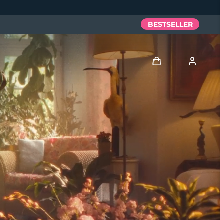
BESTSELLER
Accedi
Profilo utente
I miei dispositivi
I miei ordini
I miei indirizzi
I miei abbonamenti