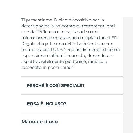
Ti presentiamo l’unico dispositivo per la
detersione del viso dotato di trattamenti anti-
age dall’efficacia clinica, basati su una
microcorrente mirata e una terapia a luce LED.
Regala alla pelle una delicata detersione con
termoterapia. LUNA™ 4 plus distende le linee di
espressione e affina l’incarnato, donando un
aspetto visibilmente più tonico, radioso e
rassodato in pochi minuti.
PERCHÉ È COSÌ SPECIALE?
Clinicamente testato per rimuovere il 99% di
sporco, residui di trucco e sebo in eccesso.
COSA È INCLUSO?
35 volte più igienico delle spazzole con setole
LUNA
4 plus
™
in nylon.
Manuale d'uso
Cavo di ricarica USB
Il 98% delle persone afferma di avere una
pelle più liscia, morbida e luminosa.
Custodia da viaggio