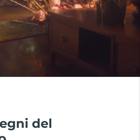
segni del
o.