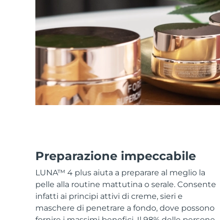
Skincare KIWI™
All acne treatment devices
All revitalizing eye massagers
Serum
issa™ Teeth Whitening Gel
Advanced pore care essentials
For healthy hair
18% PAP
Cosmetici
Uomini
Vedi tutto
APP FOREO
Preparazione impeccabile
CHI SIAMO
LUNA™ 4 plus aiuta a preparare al meglio la
pelle alla routine mattutina o serale. Consente
infatti ai principi attivi di creme, sieri e
maschere di penetrare a fondo, dove possono
fornire i massimi benefici. Il 98% delle persone