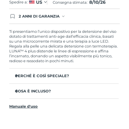
8/10/26
US
Spedire a:
Consegna stimata:
Slovacchia
Consegna stimata
8/9/26
2 ANNI DI GARANZIA
Gli ordini registrati oggi avranno una copertura
Slovenia
Consegna stimata
8/9/26
completa della garanzia FOREO. Questo significa
che, in caso di difetti nei primi 2 anni dalla data di
Ti presentiamo l’unico dispositivo per la detersione del viso
acquisto, FOREO sostituirà il tuo prodotto
dotato di trattamenti anti-age dall’efficacia clinica, basati
Sudafrica
Consegna stimata
8/17/26
gratuitamente.
su una microcorrente mirata e una terapia a luce LED.
Regala alla pelle una delicata detersione con termoterapia.
LUNA™ 4 plus distende le linee di espressione e affina
Corea del Sud
Consegna stimata
8/11/26
l’incarnato, donando un aspetto visibilmente più tonico,
radioso e rassodato in pochi minuti.
Spagna
Consegna stimata
8/9/26
PERCHÉ È COSÌ SPECIALE?
Svezia
Consegna stimata
8/9/26
Clinicamente testato per rimuovere il 99% di sporco,
residui di trucco e sebo in eccesso.
COSA È INCLUSO?
Svizzera
Consegna stimata
8/9/26
35 volte più igienico delle spazzole con setole in nylon.
LUNA
4 plus
™
Il 98% delle persone afferma di avere una pelle più
Manuale d'uso
Taiwan
Consegna stimata
8/14/26
Cavo di ricarica USB
liscia, morbida e luminosa.
Custodia da viaggio
Il 90% delle persone ha notato una pelle dall’aspetto
Thailandia
Consegna stimata
8/13/26
più giovane e sano.
Guida rapida