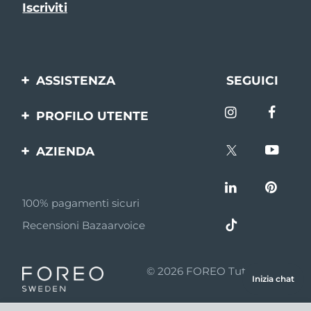
ASSISTENZA
SEGUICI
Contattaci
PROFILO UTENTE
Ordini e spedizioni
Registrazione del
AZIENDA
prodotto
Garanzia e resi
FOREO
Aiuto
FAQ
100% pagamenti sicuri
Affiliazione
Informazioni sulla
Recensioni Bazaarvoice
batteria
Notizie di affiliazione
MYSA
© 2026 FOREO Tutti i diritti
Inizia chat
Rivenditori
riservati