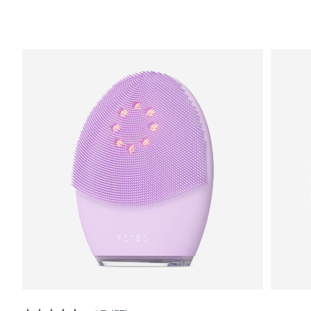
RAS di Macao
Consegna stimata
8/11/26
Malaysia
Consegna stimata
8/12/26
Malta
Consegna stimata
8/9/26
Messico
Consegna stimata
8/13/26
Monaco
Consegna stimata
8/10/26
Paesi Bassi
Consegna stimata
8/9/26
Nuova Zelanda
Consegna stimata
8/9/26
Norvegia
Consegna stimata
8/9/26
Oman
Consegna stimata
8/12/26