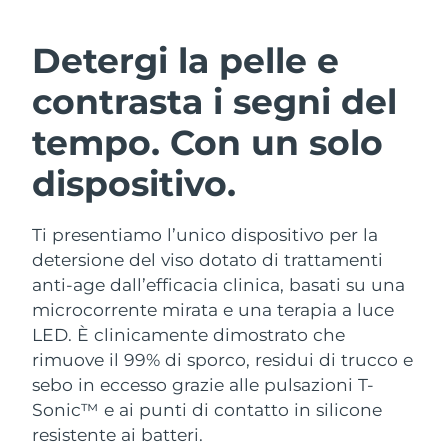
ROUTINE BEAUTY SVEDESI
Austria
Consegna stimata
8/9/26
Detergi la pelle e
Bahrein
Consegna stimata
8/10/26
contrasta i segni del
Detersione viso
Lifting viso
Belgio
Consegna stimata
8/9/26
tempo. Con un solo
LUNA™ 4 pacchetto
BEAR™ 2 pacchetto
dispositivo.
Bermuda
Consegna stimata
8/15/26
Anti-aging massage
Microcurrent toning
Bosnia ed
Consegna stimata
8/12/26
Ti presentiamo l’unico dispositivo per la
Idratazione
Igiene orale
Erzegovina
LUNA™ 4 Plus
BEAR™ 2 go
detersione del viso dotato di trattamenti
UFO™ 3 pacchetto
issa™ 4
Massage, LED heating
Microcurrent toning on-the-go
anti-age dall’efficacia clinica, basati su una
Brunei
Consegna stimata
8/14/26
TRATTAMENTI ANTI-AGE FAQ™
Deep facial hydration
Hybrid silicone sonic toothbrush
microcorrente mirata e una terapia a luce
LED. È clinicamente dimostrato che
Bulgaria
Consegna stimata
8/9/26
NEW
LUNA™ 4 Men
BEAR™ 2 eyes & lips
rimuove il 99% di sporco, residui di trucco e
UFO™ 3 LED
issa™ 4 plus
Canada
For men, anti-aging massage
Microcurrent line smoothing device
Consegna stimata
8/13/26
sebo in eccesso grazie alle pulsazioni T-
Near-infrared and red light therapy
Smart hybrid silicone sonic toothbrush
Sonic™ e ai punti di contatto in silicone
device
Anti-age
Trattamenti LED
Cile
Consegna stimata
8/13/26
resistente ai batteri.