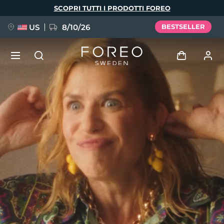
Salta
SCOPRI TUTTI I PRODOTTI FOREO
al
contenuto
principale
US
8/10/26
BESTSELLER
NUOVO
Accedi
Lingua
BREAKING NEWS
Profilo utente
English
Deutsch
Español
I miei dispositivi
FAQ™ Pure Beauty-Tech Elixir
Français
Italiano
Português
I miei ordini
Polski
Svenska
Русский
Türkçe
简体中文
繁體中文
I miei indirizzi
issa™ Teeth Whitening Set
I miei abbonamenti