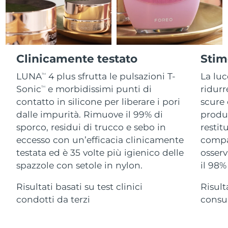
Advanced pore care essentials
For healthy hair
18% PAP
Israele
Consegna stimata
8/13/26
Cosmetici
Uomini
Italia
Consegna stimata
8/9/26
Clinicamente testato
Stim
Giappone
Consegna stimata
8/12/26
LUNA
4 plus sfrutta le pulsazioni T-
La luc
TM
Vedi tutto
Jersey
Consegna stimata
8/14/26
Sonic
e morbidissimi punti di
ridur
TM
contatto in silicone per liberare i pori
scure 
Kazakistan
Consegna stimata
8/11/26
dalle impurità. Rimuove il 99% di
produz
APP FOREO
sporco, residui di trucco e sebo in
restit
Kuwait
Consegna stimata
8/9/26
eccesso con un’efficacia clinicamente
compa
CHI SIAMO
testata ed è 35 volte più igienico delle
osserv
Lettonia
Consegna stimata
8/9/26
spazzole con setole in nylon.
il 98
Libano
Consegna stimata
8/10/26
Risultati basati su test clinici
Risult
condotti da terzi
consum
Lituania
Consegna stimata
8/9/26
Lussemburgo
Consegna stimata
8/9/26