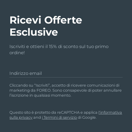
Ricevi Offerte
Esclusive
Iscriviti e ottieni il 15% di sconto sul tuo primo
ordine!
Indirizzo email
Cliccando su “Iscriviti”, accetto di ricevere comunicazioni di
marketing da FOREO. Sono consapevole di poter annullare
l’iscrizione in qualsiasi momento.
Questo sito è protetto da reCAPTCHA e applica
l'informativa
sulla privacy
and
i Termini di servizio
di Google.