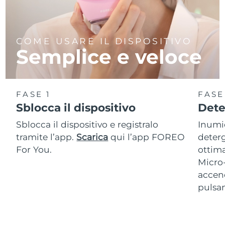
COME USARE IL DISPOSITIVO
Semplice e veloce
FASE 1
FASE
Sblocca il dispositivo
Dete
Sblocca il dispositivo e registralo
Inumid
tramite l’app.
Scarica
qui l’app FOREO
deterg
For You.
ottima
Micro
accend
pulsan